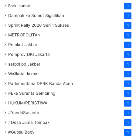
Forki sumut
1
Dampak ke Sumut Signifikan
1
Sprint Rally 2026 Seri 1 Sukses
1
METROPOLITAN
1
Pemkot Jakbar
1
Pemprov DKI Jakarta
1
satpol pp Jakbar
1
Walikota Jakbar
1
Parlementaria DPRK Banda Aceh
1
#Eka Suranta Sembiring
1
HUKUM/PERISTIWA
1
#YandriSusanto
1
#Desa Juma Tombak
1
#Gubsu Boby
1