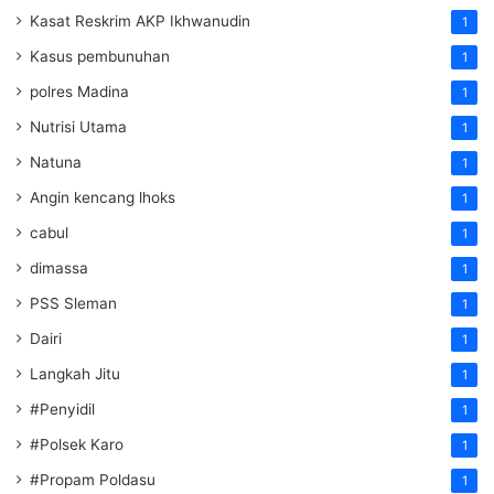
Kasat Reskrim AKP Ikhwanudin
1
Kasus pembunuhan
1
polres Madina
1
Nutrisi Utama
1
Natuna
1
Angin kencang lhoks
1
cabul
1
dimassa
1
PSS Sleman
1
Dairi
1
Langkah Jitu
1
#Penyidil
1
#Polsek Karo
1
#Propam Poldasu
1