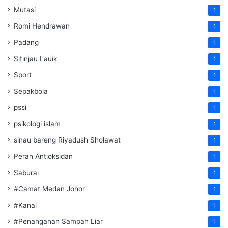
Mutasi
1
Romi Hendrawan
1
Padang
1
Sitinjau Lauik
1
Sport
1
Sepakbola
1
pssi
1
psikologi islam
1
sinau bareng Riyadush Sholawat
1
Peran Antioksidan
1
Saburai
1
#Camat Medan Johor
1
#Kanal
1
#Penanganan Sampah Liar
1