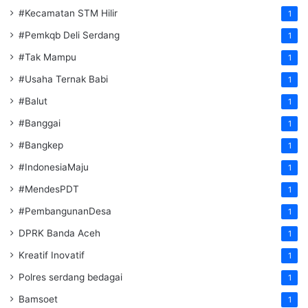
#Kecamatan STM Hilir
1
#Pemkqb Deli Serdang
1
#Tak Mampu
1
#Usaha Ternak Babi
1
#Balut
1
#Banggai
1
#Bangkep
1
#IndonesiaMaju
1
#MendesPDT
1
#PembangunanDesa
1
DPRK Banda Aceh
1
Kreatif Inovatif
1
Polres serdang bedagai
1
Bamsoet
1