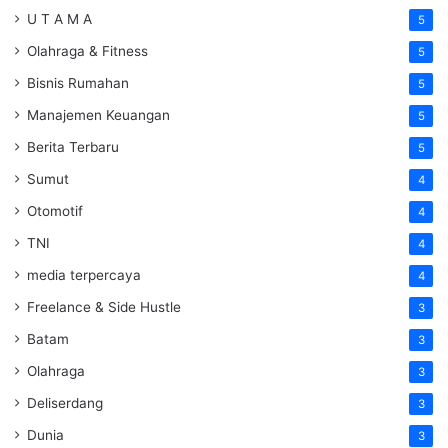
U T A M A
5
Olahraga & Fitness
5
Bisnis Rumahan
5
Manajemen Keuangan
5
Berita Terbaru
5
Sumut
4
Otomotif
4
TNI
4
media terpercaya
4
Freelance & Side Hustle
3
Batam
3
Olahraga
3
Deliserdang
3
Dunia
3