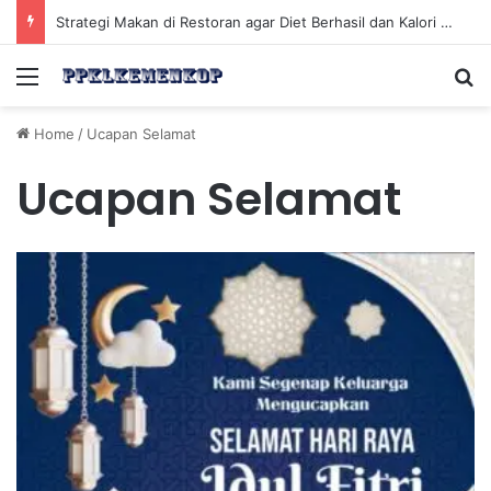
Strategi Makan di Restoran agar Diet Berhasil dan Kalori Tetap Terkontrol
Menu
Se
Home
/
Ucapan Selamat
Ucapan Selamat