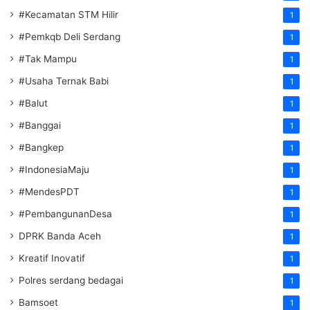
#Kecamatan STM Hilir
1
#Pemkqb Deli Serdang
1
#Tak Mampu
1
#Usaha Ternak Babi
1
#Balut
1
#Banggai
1
#Bangkep
1
#IndonesiaMaju
1
#MendesPDT
1
#PembangunanDesa
1
DPRK Banda Aceh
1
Kreatif Inovatif
1
Polres serdang bedagai
1
Bamsoet
1