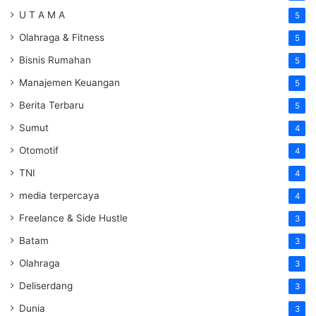
U T A M A
5
Olahraga & Fitness
5
Bisnis Rumahan
5
Manajemen Keuangan
5
Berita Terbaru
5
Sumut
4
Otomotif
4
TNI
4
media terpercaya
4
Freelance & Side Hustle
3
Batam
3
Olahraga
3
Deliserdang
3
Dunia
3