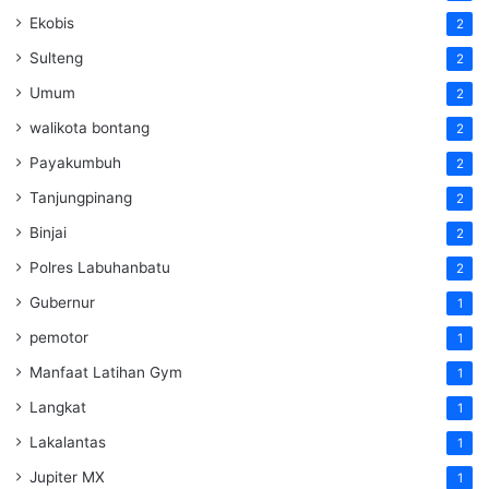
Ekobis
2
Sulteng
2
Umum
2
walikota bontang
2
Payakumbuh
2
Tanjungpinang
2
Binjai
2
Polres Labuhanbatu
2
Gubernur
1
pemotor
1
Manfaat Latihan Gym
1
Langkat
1
Lakalantas
1
Jupiter MX
1