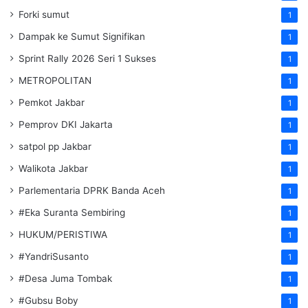
Forki sumut
1
Dampak ke Sumut Signifikan
1
Sprint Rally 2026 Seri 1 Sukses
1
METROPOLITAN
1
Pemkot Jakbar
1
Pemprov DKI Jakarta
1
satpol pp Jakbar
1
Walikota Jakbar
1
Parlementaria DPRK Banda Aceh
1
#Eka Suranta Sembiring
1
HUKUM/PERISTIWA
1
#YandriSusanto
1
#Desa Juma Tombak
1
#Gubsu Boby
1