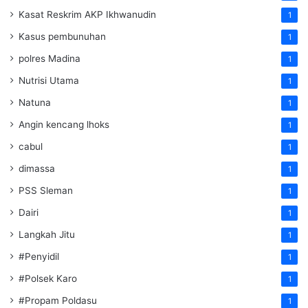
Kasat Reskrim AKP Ikhwanudin
1
Kasus pembunuhan
1
polres Madina
1
Nutrisi Utama
1
Natuna
1
Angin kencang lhoks
1
cabul
1
dimassa
1
PSS Sleman
1
Dairi
1
Langkah Jitu
1
#Penyidil
1
#Polsek Karo
1
#Propam Poldasu
1