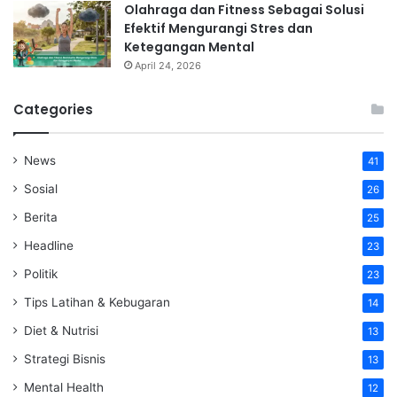
Olahraga dan Fitness Sebagai Solusi
Efektif Mengurangi Stres dan
Ketegangan Mental
April 24, 2026
Categories
News
41
Sosial
26
Berita
25
Headline
23
Politik
23
Tips Latihan & Kebugaran
14
Diet & Nutrisi
13
Strategi Bisnis
13
Mental Health
12