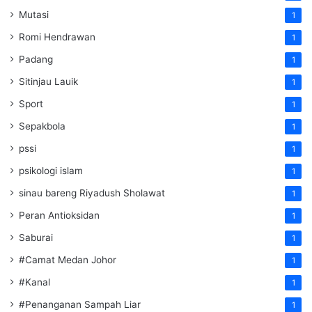
Mutasi
1
Romi Hendrawan
1
Padang
1
Sitinjau Lauik
1
Sport
1
Sepakbola
1
pssi
1
psikologi islam
1
sinau bareng Riyadush Sholawat
1
Peran Antioksidan
1
Saburai
1
#Camat Medan Johor
1
#Kanal
1
#Penanganan Sampah Liar
1