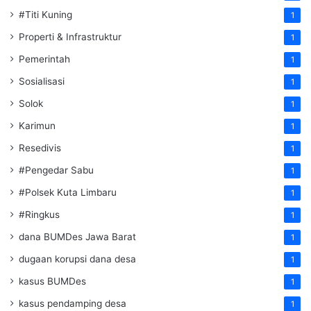
#Titi Kuning
1
Properti & Infrastruktur
1
Pemerintah
1
Sosialisasi
1
Solok
1
Karimun
1
Resedivis
1
#Pengedar Sabu
1
#Polsek Kuta Limbaru
1
#Ringkus
1
dana BUMDes Jawa Barat
1
dugaan korupsi dana desa
1
kasus BUMDes
1
kasus pendamping desa
1