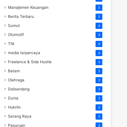
Manajemen Keuangan
5
Berita Terbaru
5
Sumut
4
Otomotif
4
TNI
4
media terpercaya
4
Freelance & Side Hustle
3
Batam
3
Olahraga
3
Deliserdang
3
Dunia
3
Hukrim
3
Serang Raya
3
Pasuruan
3