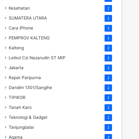
Kesehatan
2
SUMATERA UTARA
2
Cara iPhone
2
PEMPROV KALTENG
2
Kalteng
2
Letkol Czi Nazarudin ST MIP
2
Jakarta
2
Rapat Paripurna
2
Dandim 1301/Sangihe
2
TIPIKOR
2
Tanah Karo
2
Teknologi & Gadget
2
Tanjungbalai
2
Agama
2