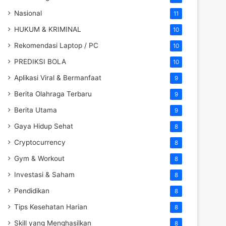
Nasional
11
HUKUM & KRIMINAL
10
Rekomendasi Laptop / PC
10
PREDIKSI BOLA
10
Aplikasi Viral & Bermanfaat
9
Berita Olahraga Terbaru
9
Berita Utama
9
Gaya Hidup Sehat
8
Cryptocurrency
8
Gym & Workout
8
Investasi & Saham
8
Pendidikan
8
Tips Kesehatan Harian
8
Skill yang Menghasilkan
8