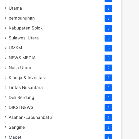
Utama
3
pembunuhan
3
Kabupaten Solok
3
Sulawesi Utara
3
UMKM
3
NEWS MEDIA
3
Nusa Utara
2
Kinerja & Investasi
2
Lintas Nusantara
2
Deli Serdang
2
DIKSI NEWS
2
Asahan-Labuhanbatu
2
Sangihe
2
Macet
2