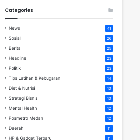
Categories
News
41
Sosial
26
Berita
25
Headline
23
Politik
23
Tips Latihan & Kebugaran
14
Diet & Nutrisi
13
Strategi Bisnis
13
Mental Health
12
Posmetro Medan
12
Daerah
11
HP & Gadget Terbaru
11