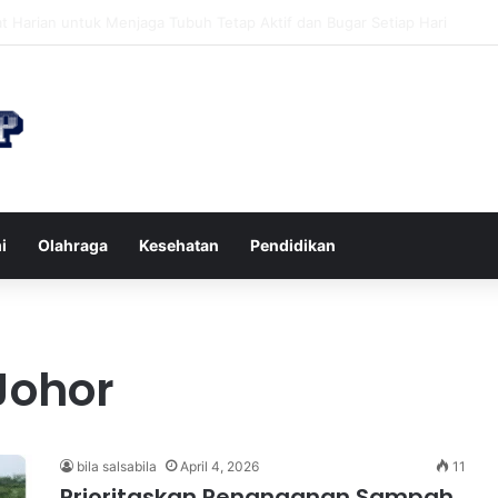
n di Restoran agar Diet Berhasil dan Kalori Tetap Terkontrol
i
Olahraga
Kesehatan
Pendidikan
ohor
bila salsabila
April 4, 2026
11
Prioritaskan Penanganan Sampah