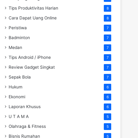
Tips Produktivitas Harian
8
Cara Dapat Uang Online
8
Peristiwa
7
Badminton
7
Medan
7
Tips Android / iPhone
7
Review Gadget Singkat
7
Sepak Bola
7
Hukum
6
Ekonomi
6
Laporan Khusus
6
U T A M A
5
Olahraga & Fitness
5
Bisnis Rumahan
5