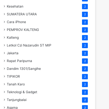
Kesehatan
2
SUMATERA UTARA
2
Cara iPhone
2
PEMPROV KALTENG
2
Kalteng
2
Letkol Czi Nazarudin ST MIP
2
Jakarta
2
Rapat Paripurna
2
Dandim 1301/Sangihe
2
TIPIKOR
2
Tanah Karo
2
Teknologi & Gadget
2
Tanjungbalai
2
Agama
2