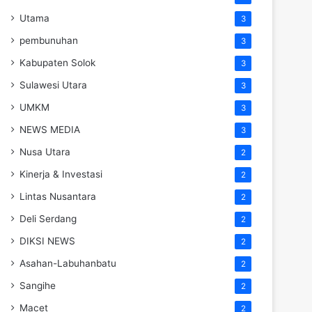
Utama
3
pembunuhan
3
Kabupaten Solok
3
Sulawesi Utara
3
UMKM
3
NEWS MEDIA
3
Nusa Utara
2
Kinerja & Investasi
2
Lintas Nusantara
2
Deli Serdang
2
DIKSI NEWS
2
Asahan-Labuhanbatu
2
Sangihe
2
Macet
2