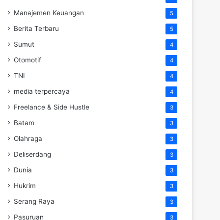
Manajemen Keuangan
5
Berita Terbaru
5
Sumut
4
Otomotif
4
TNI
4
media terpercaya
4
Freelance & Side Hustle
3
Batam
3
Olahraga
3
Deliserdang
3
Dunia
3
Hukrim
3
Serang Raya
3
Pasuruan
3