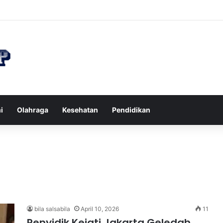
n di Restoran agar Diet Berhasil dan Kalori Tetap Terkontrol
i
Olahraga
Kesehatan
Pendidikan
bila salsabila
April 10, 2026
11
Penyidik Kejati Jakarta Geledah