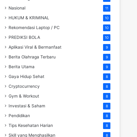
Nasional
11
HUKUM & KRIMINAL
10
Rekomendasi Laptop / PC
10
PREDIKSI BOLA
10
Aplikasi Viral & Bermanfaat
9
Berita Olahraga Terbaru
9
Berita Utama
9
Gaya Hidup Sehat
8
Cryptocurrency
8
Gym & Workout
8
Investasi & Saham
8
Pendidikan
8
Tips Kesehatan Harian
8
Skill yang Menghasilkan
8