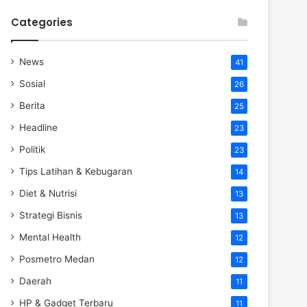
Categories
News
41
Sosial
26
Berita
25
Headline
23
Politik
23
Tips Latihan & Kebugaran
14
Diet & Nutrisi
13
Strategi Bisnis
13
Mental Health
12
Posmetro Medan
12
Daerah
11
HP & Gadget Terbaru
11