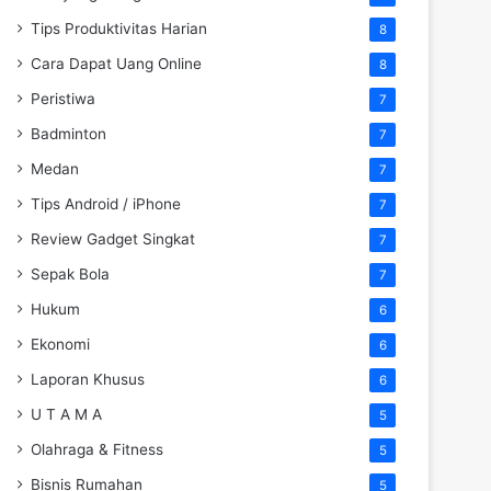
Tips Produktivitas Harian
8
Cara Dapat Uang Online
8
Peristiwa
7
Badminton
7
Medan
7
Tips Android / iPhone
7
Review Gadget Singkat
7
Sepak Bola
7
Hukum
6
Ekonomi
6
Laporan Khusus
6
U T A M A
5
Olahraga & Fitness
5
Bisnis Rumahan
5