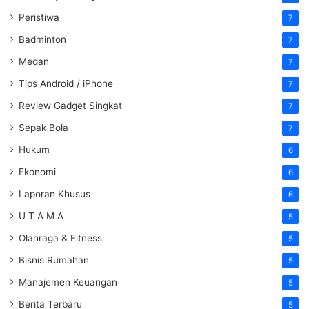
Peristiwa
7
Badminton
7
Medan
7
Tips Android / iPhone
7
Review Gadget Singkat
7
Sepak Bola
7
Hukum
6
Ekonomi
6
Laporan Khusus
6
U T A M A
5
Olahraga & Fitness
5
Bisnis Rumahan
5
Manajemen Keuangan
5
Berita Terbaru
5