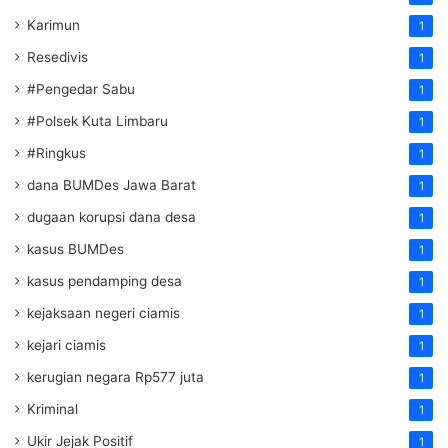
Karimun
1
Resedivis
1
#Pengedar Sabu
1
#Polsek Kuta Limbaru
1
#Ringkus
1
dana BUMDes Jawa Barat
1
dugaan korupsi dana desa
1
kasus BUMDes
1
kasus pendamping desa
1
kejaksaan negeri ciamis
1
kejari ciamis
1
kerugian negara Rp577 juta
1
Kriminal
1
Ukir Jejak Positif
1