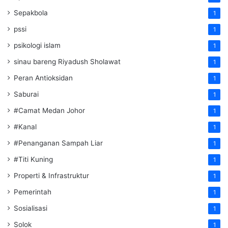
Sepakbola
1
pssi
1
psikologi islam
1
sinau bareng Riyadush Sholawat
1
Peran Antioksidan
1
Saburai
1
#Camat Medan Johor
1
#Kanal
1
#Penanganan Sampah Liar
1
#Titi Kuning
1
Properti & Infrastruktur
1
Pemerintah
1
Sosialisasi
1
Solok
1