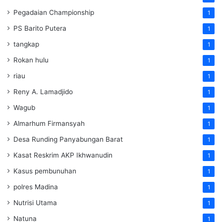
Pegadaian Championship
1
PS Barito Putera
1
tangkap
1
Rokan hulu
1
riau
1
Reny A. Lamadjido
1
Wagub
1
Almarhum Firmansyah
1
Desa Runding Panyabungan Barat
1
Kasat Reskrim AKP Ikhwanudin
1
Kasus pembunuhan
1
polres Madina
1
Nutrisi Utama
1
Natuna
1