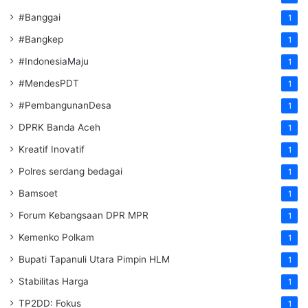
#Banggai
1
#Bangkep
1
#IndonesiaMaju
1
#MendesPDT
1
#PembangunanDesa
1
DPRK Banda Aceh
1
Kreatif Inovatif
1
Polres serdang bedagai
1
Bamsoet
1
Forum Kebangsaan DPR MPR
1
Kemenko Polkam
1
‎Bupati Tapanuli Utara Pimpin HLM
1
Stabilitas Harga
1
TP2DD: Fokus
1