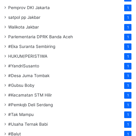
Pemprov DKI Jakarta
1
satpol pp Jakbar
1
Walikota Jakbar
1
Parlementaria DPRK Banda Aceh
1
#Eka Suranta Sembiring
1
HUKUM/PERISTIWA
1
#YandriSusanto
1
#Desa Juma Tombak
1
#Gubsu Boby
1
#Kecamatan STM Hilir
1
#Pemkqb Deli Serdang
1
#Tak Mampu
1
#Usaha Ternak Babi
1
#Balut
1