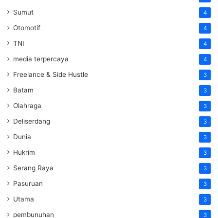
Sumut
4
Otomotif
4
TNI
4
media terpercaya
4
Freelance & Side Hustle
3
Batam
3
Olahraga
3
Deliserdang
3
Dunia
3
Hukrim
3
Serang Raya
3
Pasuruan
3
Utama
3
pembunuhan
3