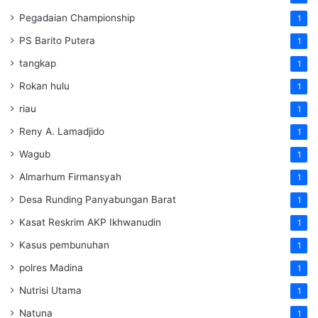
Pegadaian Championship
1
PS Barito Putera
1
tangkap
1
Rokan hulu
1
riau
1
Reny A. Lamadjido
1
Wagub
1
Almarhum Firmansyah
1
Desa Runding Panyabungan Barat
1
Kasat Reskrim AKP Ikhwanudin
1
Kasus pembunuhan
1
polres Madina
1
Nutrisi Utama
1
Natuna
1