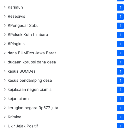
Karimun
1
Resedivis
1
#Pengedar Sabu
1
#Polsek Kuta Limbaru
1
#Ringkus
1
dana BUMDes Jawa Barat
1
dugaan korupsi dana desa
1
kasus BUMDes
1
kasus pendamping desa
1
kejaksaan negeri ciamis
1
kejari ciamis
1
kerugian negara Rp577 juta
1
Kriminal
1
Ukir Jejak Positif
1