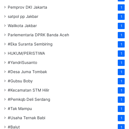
Pemprov DKI Jakarta
1
satpol pp Jakbar
1
Walikota Jakbar
1
Parlementaria DPRK Banda Aceh
1
#Eka Suranta Sembiring
1
HUKUM/PERISTIWA
1
#YandriSusanto
1
#Desa Juma Tombak
1
#Gubsu Boby
1
#Kecamatan STM Hilir
1
#Pemkqb Deli Serdang
1
#Tak Mampu
1
#Usaha Ternak Babi
1
#Balut
1