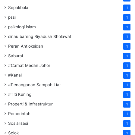
Sepakbola
1
pssi
1
psikologi islam
1
sinau bareng Riyadush Sholawat
1
Peran Antioksidan
1
Saburai
1
#Camat Medan Johor
1
#Kanal
1
#Penanganan Sampah Liar
1
#Titi Kuning
1
Properti & Infrastruktur
1
Pemerintah
1
Sosialisasi
1
Solok
1