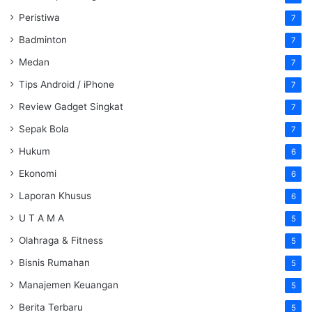
Peristiwa
7
Badminton
7
Medan
7
Tips Android / iPhone
7
Review Gadget Singkat
7
Sepak Bola
7
Hukum
6
Ekonomi
6
Laporan Khusus
6
U T A M A
5
Olahraga & Fitness
5
Bisnis Rumahan
5
Manajemen Keuangan
5
Berita Terbaru
5