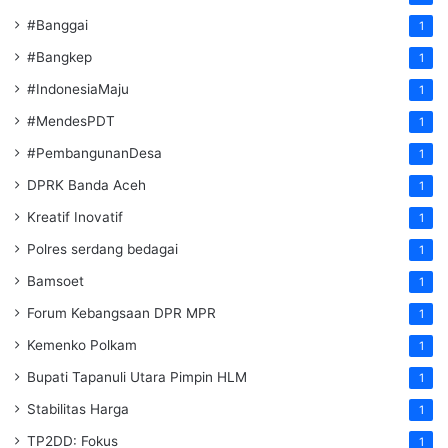
#Banggai
1
#Bangkep
1
#IndonesiaMaju
1
#MendesPDT
1
#PembangunanDesa
1
DPRK Banda Aceh
1
Kreatif Inovatif
1
Polres serdang bedagai
1
Bamsoet
1
Forum Kebangsaan DPR MPR
1
Kemenko Polkam
1
‎Bupati Tapanuli Utara Pimpin HLM
1
Stabilitas Harga
1
TP2DD: Fokus
1