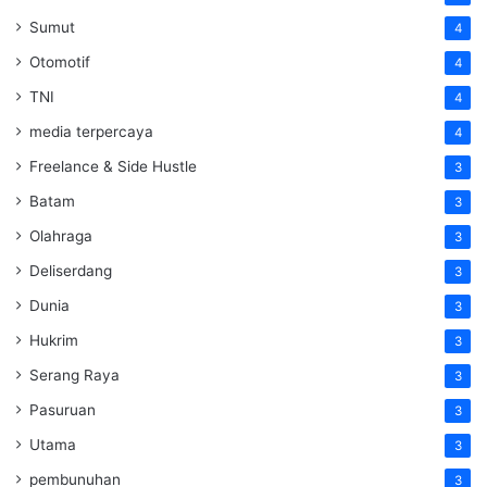
Sumut
4
Otomotif
4
TNI
4
media terpercaya
4
Freelance & Side Hustle
3
Batam
3
Olahraga
3
Deliserdang
3
Dunia
3
Hukrim
3
Serang Raya
3
Pasuruan
3
Utama
3
pembunuhan
3