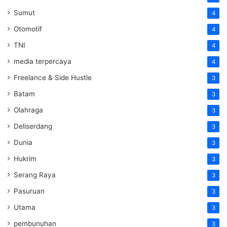
Sumut
4
Otomotif
4
TNI
4
media terpercaya
4
Freelance & Side Hustle
3
Batam
3
Olahraga
3
Deliserdang
3
Dunia
3
Hukrim
3
Serang Raya
3
Pasuruan
3
Utama
3
pembunuhan
3