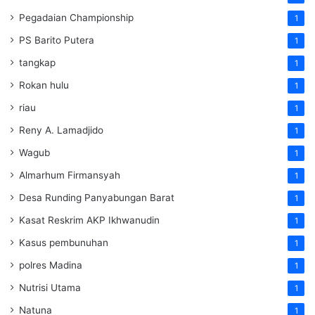
Pegadaian Championship
1
PS Barito Putera
1
tangkap
1
Rokan hulu
1
riau
1
Reny A. Lamadjido
1
Wagub
1
Almarhum Firmansyah
1
Desa Runding Panyabungan Barat
1
Kasat Reskrim AKP Ikhwanudin
1
Kasus pembunuhan
1
polres Madina
1
Nutrisi Utama
1
Natuna
1