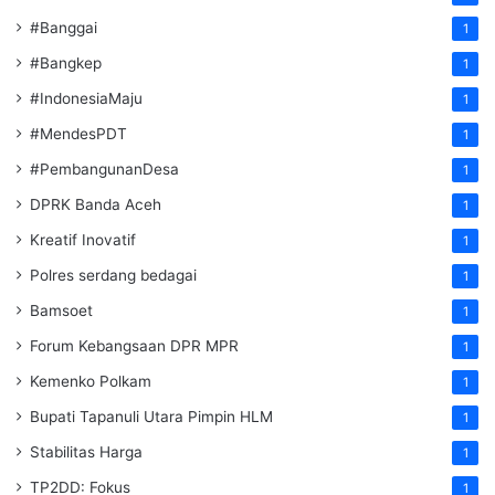
#Banggai
1
#Bangkep
1
#IndonesiaMaju
1
#MendesPDT
1
#PembangunanDesa
1
DPRK Banda Aceh
1
Kreatif Inovatif
1
Polres serdang bedagai
1
Bamsoet
1
Forum Kebangsaan DPR MPR
1
Kemenko Polkam
1
‎Bupati Tapanuli Utara Pimpin HLM
1
Stabilitas Harga
1
TP2DD: Fokus
1