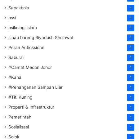
Sepakbola
1
pssi
1
psikologi islam
1
sinau bareng Riyadush Sholawat
1
Peran Antioksidan
1
Saburai
1
#Camat Medan Johor
1
#Kanal
1
#Penanganan Sampah Liar
1
#Titi Kuning
1
Properti & Infrastruktur
1
Pemerintah
1
Sosialisasi
1
Solok
1