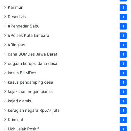
Karimun
1
Resedivis
1
#Pengedar Sabu
1
#Polsek Kuta Limbaru
1
#Ringkus
1
dana BUMDes Jawa Barat
1
dugaan korupsi dana desa
1
kasus BUMDes
1
kasus pendamping desa
1
kejaksaan negeri ciamis
1
kejari ciamis
1
kerugian negara Rp577 juta
1
Kriminal
1
Ukir Jejak Positif
1