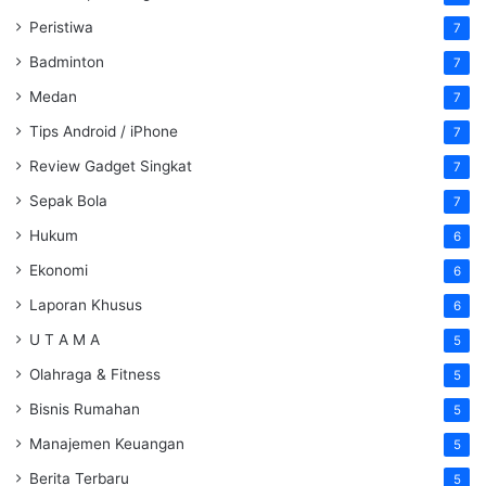
Peristiwa
7
Badminton
7
Medan
7
Tips Android / iPhone
7
Review Gadget Singkat
7
Sepak Bola
7
Hukum
6
Ekonomi
6
Laporan Khusus
6
U T A M A
5
Olahraga & Fitness
5
Bisnis Rumahan
5
Manajemen Keuangan
5
Berita Terbaru
5