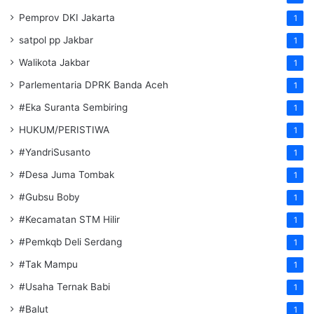
Pemprov DKI Jakarta
1
satpol pp Jakbar
1
Walikota Jakbar
1
Parlementaria DPRK Banda Aceh
1
#Eka Suranta Sembiring
1
HUKUM/PERISTIWA
1
#YandriSusanto
1
#Desa Juma Tombak
1
#Gubsu Boby
1
#Kecamatan STM Hilir
1
#Pemkqb Deli Serdang
1
#Tak Mampu
1
#Usaha Ternak Babi
1
#Balut
1