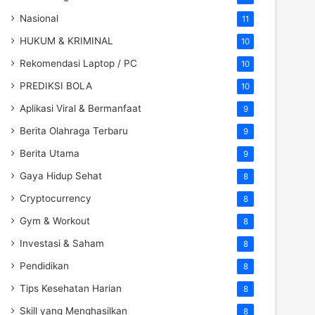
Nasional
11
HUKUM & KRIMINAL
10
Rekomendasi Laptop / PC
10
PREDIKSI BOLA
10
Aplikasi Viral & Bermanfaat
9
Berita Olahraga Terbaru
9
Berita Utama
9
Gaya Hidup Sehat
8
Cryptocurrency
8
Gym & Workout
8
Investasi & Saham
8
Pendidikan
8
Tips Kesehatan Harian
8
Skill yang Menghasilkan
8