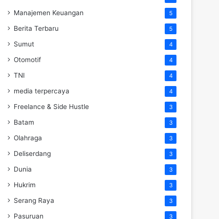
Manajemen Keuangan
5
Berita Terbaru
5
Sumut
4
Otomotif
4
TNI
4
media terpercaya
4
Freelance & Side Hustle
3
Batam
3
Olahraga
3
Deliserdang
3
Dunia
3
Hukrim
3
Serang Raya
3
Pasuruan
3