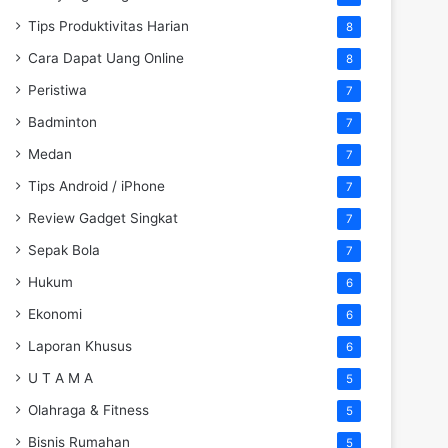
Tips Produktivitas Harian
8
Cara Dapat Uang Online
8
Peristiwa
7
Badminton
7
Medan
7
Tips Android / iPhone
7
Review Gadget Singkat
7
Sepak Bola
7
Hukum
6
Ekonomi
6
Laporan Khusus
6
U T A M A
5
Olahraga & Fitness
5
Bisnis Rumahan
5