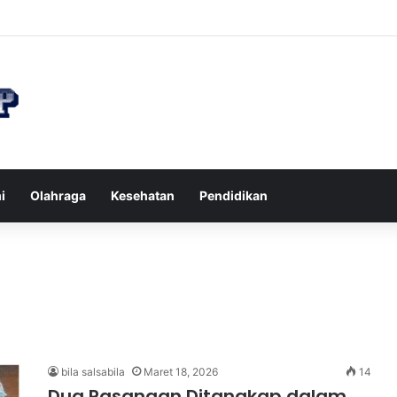
n di Restoran agar Diet Berhasil dan Kalori Tetap Terkontrol
i
Olahraga
Kesehatan
Pendidikan
bila salsabila
Maret 18, 2026
14
Dua Pasangan Ditangkap dalam