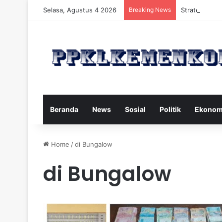
Selasa, Agustus 4 2026
Breaking News
Strategi Maka
Beranda
News
Sosial
Politik
Ekonom
Home
/
di Bungalow
di Bungalow