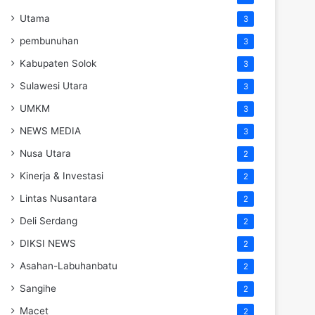
Utama
3
pembunuhan
3
Kabupaten Solok
3
Sulawesi Utara
3
UMKM
3
NEWS MEDIA
3
Nusa Utara
2
Kinerja & Investasi
2
Lintas Nusantara
2
Deli Serdang
2
DIKSI NEWS
2
Asahan-Labuhanbatu
2
Sangihe
2
Macet
2