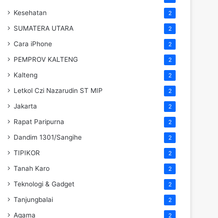
Kesehatan
2
SUMATERA UTARA
2
Cara iPhone
2
PEMPROV KALTENG
2
Kalteng
2
Letkol Czi Nazarudin ST MIP
2
Jakarta
2
Rapat Paripurna
2
Dandim 1301/Sangihe
2
TIPIKOR
2
Tanah Karo
2
Teknologi & Gadget
2
Tanjungbalai
2
Agama
2