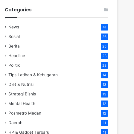
Categories
News
41
Sosial
26
Berita
25
Headline
23
Politik
23
Tips Latihan & Kebugaran
14
Diet & Nutrisi
13
Strategi Bisnis
13
Mental Health
12
Posmetro Medan
12
Daerah
11
HP & Gadget Terbaru
11