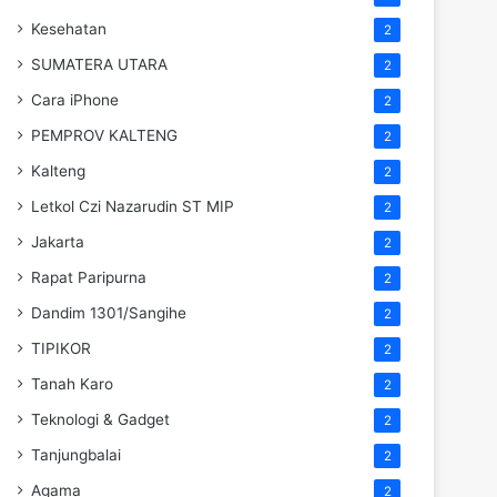
Kesehatan
2
SUMATERA UTARA
2
Cara iPhone
2
PEMPROV KALTENG
2
Kalteng
2
Letkol Czi Nazarudin ST MIP
2
Jakarta
2
Rapat Paripurna
2
Dandim 1301/Sangihe
2
TIPIKOR
2
Tanah Karo
2
Teknologi & Gadget
2
Tanjungbalai
2
Agama
2