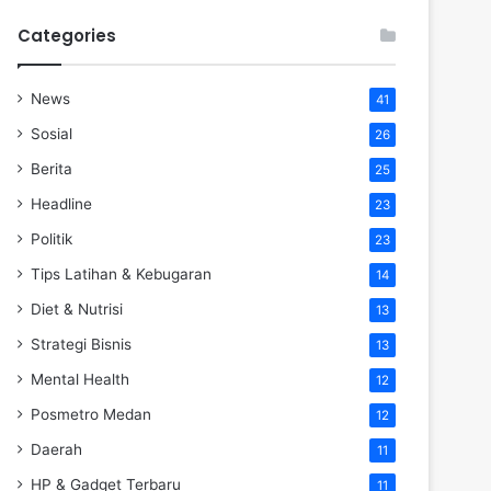
Categories
News
41
Sosial
26
Berita
25
Headline
23
Politik
23
Tips Latihan & Kebugaran
14
Diet & Nutrisi
13
Strategi Bisnis
13
Mental Health
12
Posmetro Medan
12
Daerah
11
HP & Gadget Terbaru
11