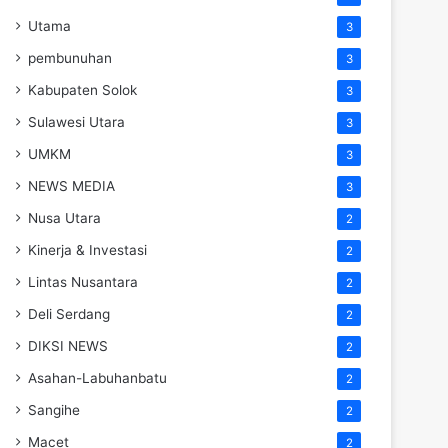
Utama
3
pembunuhan
3
Kabupaten Solok
3
Sulawesi Utara
3
UMKM
3
NEWS MEDIA
3
Nusa Utara
2
Kinerja & Investasi
2
Lintas Nusantara
2
Deli Serdang
2
DIKSI NEWS
2
Asahan-Labuhanbatu
2
Sangihe
2
Macet
2