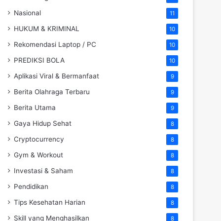
Nasional
11
HUKUM & KRIMINAL
10
Rekomendasi Laptop / PC
10
PREDIKSI BOLA
10
Aplikasi Viral & Bermanfaat
9
Berita Olahraga Terbaru
9
Berita Utama
9
Gaya Hidup Sehat
8
Cryptocurrency
8
Gym & Workout
8
Investasi & Saham
8
Pendidikan
8
Tips Kesehatan Harian
8
Skill yang Menghasilkan
8