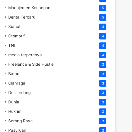
Manajemen Keuangan
5
Berita Terbaru
5
Sumut
4
Otomotif
4
TNI
4
media terpercaya
4
Freelance & Side Hustle
3
Batam
3
Olahraga
3
Deliserdang
3
Dunia
3
Hukrim
3
Serang Raya
3
Pasuruan
3