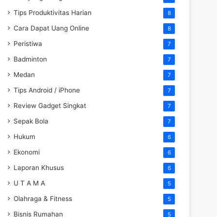
Tips Produktivitas Harian
8
Cara Dapat Uang Online
8
Peristiwa
7
Badminton
7
Medan
7
Tips Android / iPhone
7
Review Gadget Singkat
7
Sepak Bola
7
Hukum
6
Ekonomi
6
Laporan Khusus
6
U T A M A
5
Olahraga & Fitness
5
Bisnis Rumahan
5