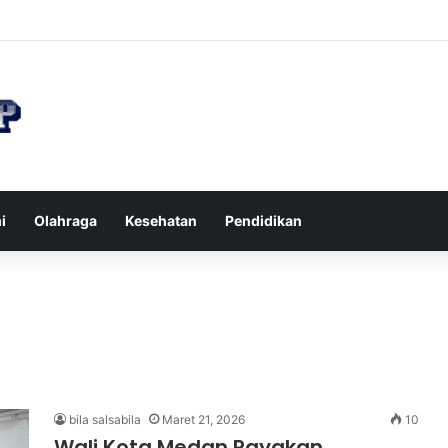
n di Restoran agar Diet Berhasil dan Kalori Tetap Terkontrol
i
Olahraga
Kesehatan
Pendidikan
bila salsabila
Maret 21, 2026
10
Wali Kota Medan Rayakan