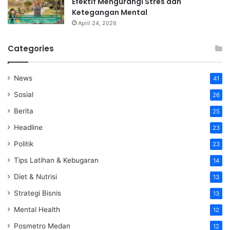
Efektif Mengurangi Stres dan
Ketegangan Mental
April 24, 2026
Categories
News
41
Sosial
26
Berita
25
Headline
23
Politik
23
Tips Latihan & Kebugaran
14
Diet & Nutrisi
13
Strategi Bisnis
13
Mental Health
12
Posmetro Medan
12