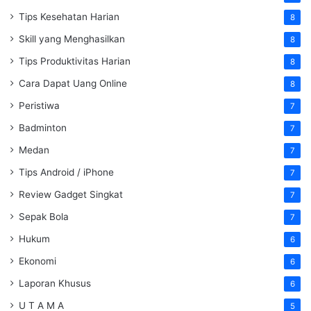
Tips Kesehatan Harian
8
Skill yang Menghasilkan
8
Tips Produktivitas Harian
8
Cara Dapat Uang Online
8
Peristiwa
7
Badminton
7
Medan
7
Tips Android / iPhone
7
Review Gadget Singkat
7
Sepak Bola
7
Hukum
6
Ekonomi
6
Laporan Khusus
6
U T A M A
5