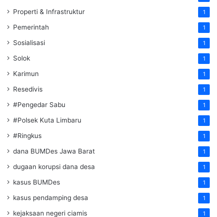
Properti & Infrastruktur
1
Pemerintah
1
Sosialisasi
1
Solok
1
Karimun
1
Resedivis
1
#Pengedar Sabu
1
#Polsek Kuta Limbaru
1
#Ringkus
1
dana BUMDes Jawa Barat
1
dugaan korupsi dana desa
1
kasus BUMDes
1
kasus pendamping desa
1
kejaksaan negeri ciamis
1