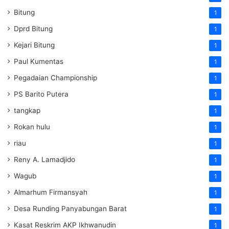
Bitung
1
Dprd Bitung
1
Kejari Bitung
1
Paul Kumentas
1
Pegadaian Championship
1
PS Barito Putera
1
tangkap
1
Rokan hulu
1
riau
1
Reny A. Lamadjido
1
Wagub
1
Almarhum Firmansyah
1
Desa Runding Panyabungan Barat
1
Kasat Reskrim AKP Ikhwanudin
1