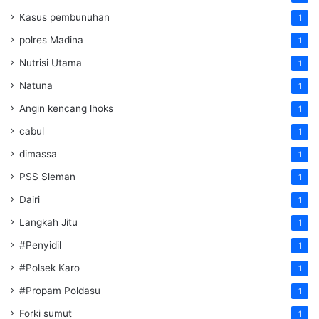
Kasus pembunuhan
1
polres Madina
1
Nutrisi Utama
1
Natuna
1
Angin kencang lhoks
1
cabul
1
dimassa
1
PSS Sleman
1
Dairi
1
Langkah Jitu
1
#Penyidil
1
#Polsek Karo
1
#Propam Poldasu
1
Forki sumut
1