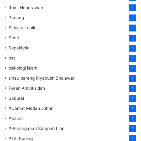
Romi Hendrawan
1
Padang
1
Sitinjau Lauik
1
Sport
1
Sepakbola
1
pssi
1
psikologi islam
1
sinau bareng Riyadush Sholawat
1
Peran Antioksidan
1
Saburai
1
#Camat Medan Johor
1
#Kanal
1
#Penanganan Sampah Liar
1
#Titi Kuning
1