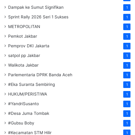
Dampak ke Sumut Signifikan
1
Sprint Rally 2026 Seri 1 Sukses
1
METROPOLITAN
1
Pemkot Jakbar
1
Pemprov DKI Jakarta
1
satpol pp Jakbar
1
Walikota Jakbar
1
Parlementaria DPRK Banda Aceh
1
#Eka Suranta Sembiring
1
HUKUM/PERISTIWA
1
#YandriSusanto
1
#Desa Juma Tombak
1
#Gubsu Boby
1
#Kecamatan STM Hilir
1