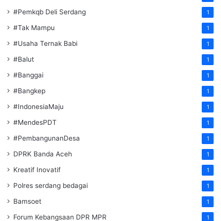
#Pemkqb Deli Serdang
1
#Tak Mampu
1
#Usaha Ternak Babi
1
#Balut
1
#Banggai
1
#Bangkep
1
#IndonesiaMaju
1
#MendesPDT
1
#PembangunanDesa
1
DPRK Banda Aceh
1
Kreatif Inovatif
1
Polres serdang bedagai
1
Bamsoet
1
Forum Kebangsaan DPR MPR
1