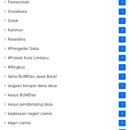
Pemerintah
1
Sosialisasi
1
Solok
1
Karimun
1
Resedivis
1
#Pengedar Sabu
1
#Polsek Kuta Limbaru
1
#Ringkus
1
dana BUMDes Jawa Barat
1
dugaan korupsi dana desa
1
kasus BUMDes
1
kasus pendamping desa
1
kejaksaan negeri ciamis
1
kejari ciamis
1