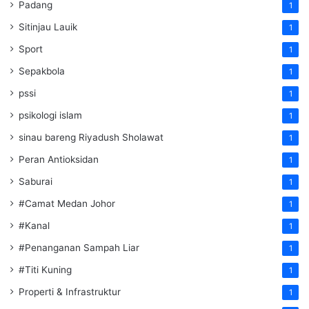
Padang
1
Sitinjau Lauik
1
Sport
1
Sepakbola
1
pssi
1
psikologi islam
1
sinau bareng Riyadush Sholawat
1
Peran Antioksidan
1
Saburai
1
#Camat Medan Johor
1
#Kanal
1
#Penanganan Sampah Liar
1
#Titi Kuning
1
Properti & Infrastruktur
1