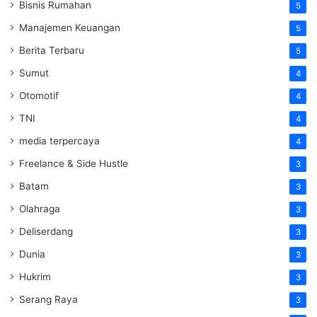
Bisnis Rumahan
5
Manajemen Keuangan
5
Berita Terbaru
5
Sumut
4
Otomotif
4
TNI
4
media terpercaya
4
Freelance & Side Hustle
3
Batam
3
Olahraga
3
Deliserdang
3
Dunia
3
Hukrim
3
Serang Raya
3