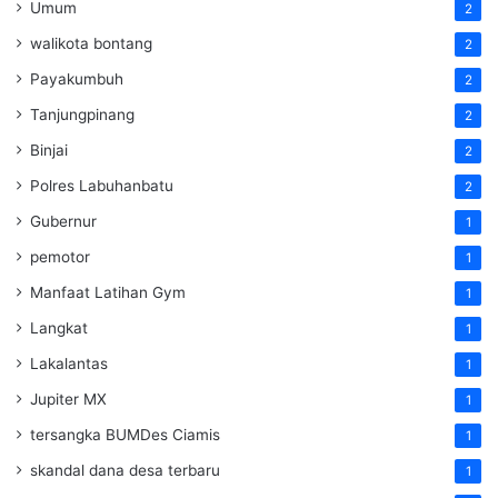
Umum
2
walikota bontang
2
Payakumbuh
2
Tanjungpinang
2
Binjai
2
Polres Labuhanbatu
2
Gubernur
1
pemotor
1
Manfaat Latihan Gym
1
Langkat
1
Lakalantas
1
Jupiter MX
1
tersangka BUMDes Ciamis
1
skandal dana desa terbaru
1