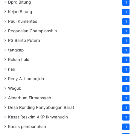
Dprd Bitung
1
Kejari Bitung
1
Paul Kumentas
1
Pegadaian Championship
1
PS Barito Putera
1
tangkap
1
Rokan hulu
1
riau
1
Reny A. Lamadjido
1
Wagub
1
Almarhum Firmansyah
1
Desa Runding Panyabungan Barat
1
Kasat Reskrim AKP Ikhwanudin
1
Kasus pembunuhan
1