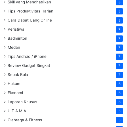
Skill yang Menghasilkan
8
Tips Produktivitas Harian
8
Cara Dapat Uang Online
8
Peristiwa
7
Badminton
7
Medan
7
Tips Android / iPhone
7
Review Gadget Singkat
7
Sepak Bola
7
Hukum
6
Ekonomi
6
Laporan Khusus
6
U T A M A
5
Olahraga & Fitness
5