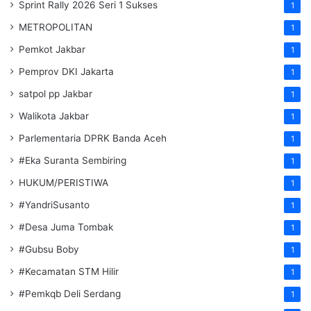
Sprint Rally 2026 Seri 1 Sukses
1
METROPOLITAN
1
Pemkot Jakbar
1
Pemprov DKI Jakarta
1
satpol pp Jakbar
1
Walikota Jakbar
1
Parlementaria DPRK Banda Aceh
1
#Eka Suranta Sembiring
1
HUKUM/PERISTIWA
1
#YandriSusanto
1
#Desa Juma Tombak
1
#Gubsu Boby
1
#Kecamatan STM Hilir
1
#Pemkqb Deli Serdang
1