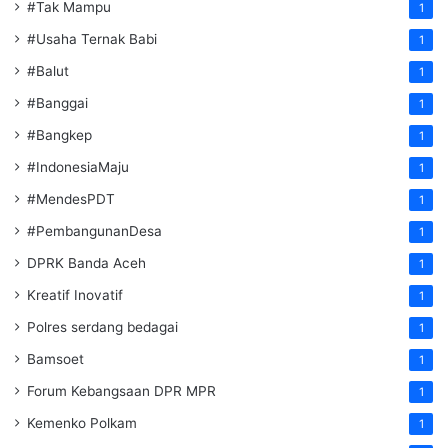
#Tak Mampu
1
#Usaha Ternak Babi
1
#Balut
1
#Banggai
1
#Bangkep
1
#IndonesiaMaju
1
#MendesPDT
1
#PembangunanDesa
1
DPRK Banda Aceh
1
Kreatif Inovatif
1
Polres serdang bedagai
1
Bamsoet
1
Forum Kebangsaan DPR MPR
1
Kemenko Polkam
1