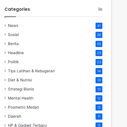
Categories
News
41
Sosial
26
Berita
25
Headline
23
Politik
23
Tips Latihan & Kebugaran
14
Diet & Nutrisi
13
Strategi Bisnis
13
Mental Health
12
Posmetro Medan
12
Daerah
11
HP & Gadget Terbaru
11