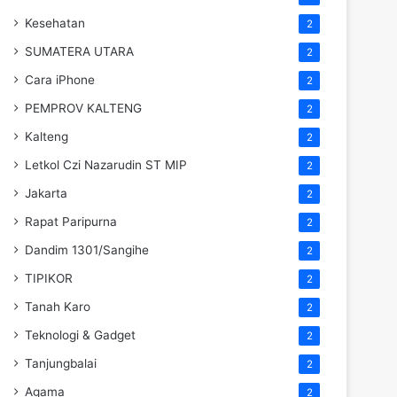
Kesehatan
2
SUMATERA UTARA
2
Cara iPhone
2
PEMPROV KALTENG
2
Kalteng
2
Letkol Czi Nazarudin ST MIP
2
Jakarta
2
Rapat Paripurna
2
Dandim 1301/Sangihe
2
TIPIKOR
2
Tanah Karo
2
Teknologi & Gadget
2
Tanjungbalai
2
Agama
2