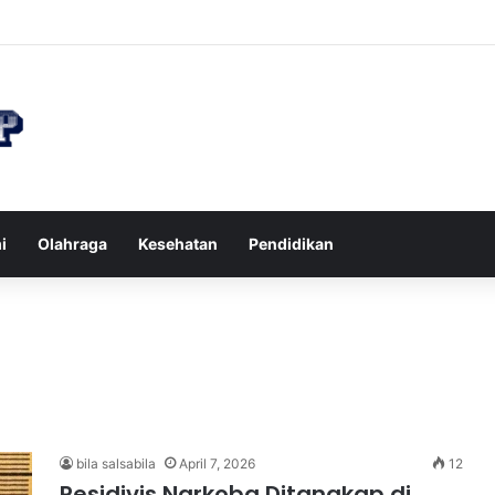
n di Restoran agar Diet Berhasil dan Kalori Tetap Terkontrol
i
Olahraga
Kesehatan
Pendidikan
bila salsabila
April 7, 2026
12
Residivis Narkoba Ditangkap di