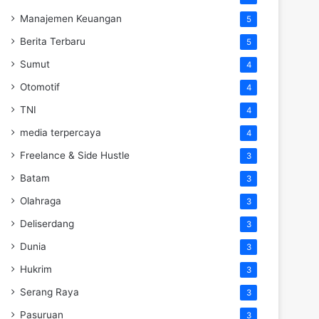
Manajemen Keuangan
5
Berita Terbaru
5
Sumut
4
Otomotif
4
TNI
4
media terpercaya
4
Freelance & Side Hustle
3
Batam
3
Olahraga
3
Deliserdang
3
Dunia
3
Hukrim
3
Serang Raya
3
Pasuruan
3