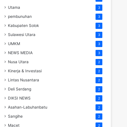
Utama
3
pembunuhan
3
Kabupaten Solok
3
Sulawesi Utara
3
UMKM
3
NEWS MEDIA
3
Nusa Utara
2
Kinerja & Investasi
2
Lintas Nusantara
2
Deli Serdang
2
DIKSI NEWS
2
Asahan-Labuhanbatu
2
Sangihe
2
Macet
2