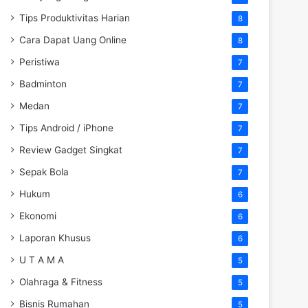
Tips Produktivitas Harian
8
Cara Dapat Uang Online
8
Peristiwa
7
Badminton
7
Medan
7
Tips Android / iPhone
7
Review Gadget Singkat
7
Sepak Bola
7
Hukum
6
Ekonomi
6
Laporan Khusus
6
U T A M A
5
Olahraga & Fitness
5
Bisnis Rumahan
5