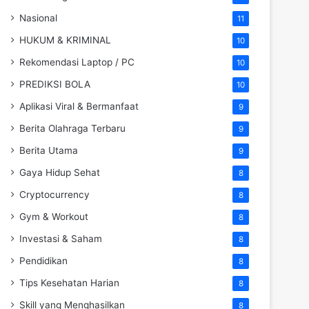
Nasional
11
HUKUM & KRIMINAL
10
Rekomendasi Laptop / PC
10
PREDIKSI BOLA
10
Aplikasi Viral & Bermanfaat
9
Berita Olahraga Terbaru
9
Berita Utama
9
Gaya Hidup Sehat
8
Cryptocurrency
8
Gym & Workout
8
Investasi & Saham
8
Pendidikan
8
Tips Kesehatan Harian
8
Skill yang Menghasilkan
8