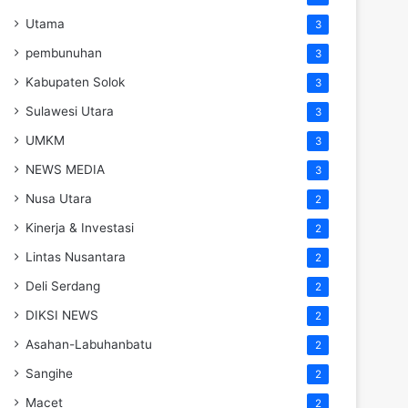
Utama
3
pembunuhan
3
Kabupaten Solok
3
Sulawesi Utara
3
UMKM
3
NEWS MEDIA
3
Nusa Utara
2
Kinerja & Investasi
2
Lintas Nusantara
2
Deli Serdang
2
DIKSI NEWS
2
Asahan-Labuhanbatu
2
Sangihe
2
Macet
2