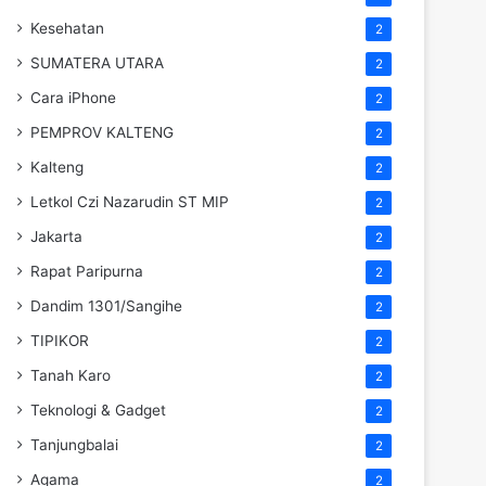
Kesehatan
2
SUMATERA UTARA
2
Cara iPhone
2
PEMPROV KALTENG
2
Kalteng
2
Letkol Czi Nazarudin ST MIP
2
Jakarta
2
Rapat Paripurna
2
Dandim 1301/Sangihe
2
TIPIKOR
2
Tanah Karo
2
Teknologi & Gadget
2
Tanjungbalai
2
Agama
2