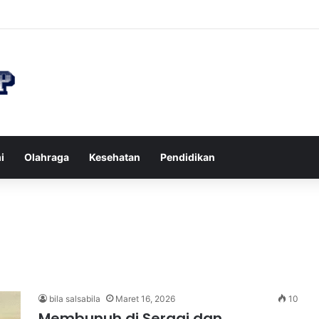
an di Restoran agar Diet Berhasil dan Kalori Tetap Terkontrol
i
Olahraga
Kesehatan
Pendidikan
bila salsabila
Maret 16, 2026
10
Membunuh di Sergai dan