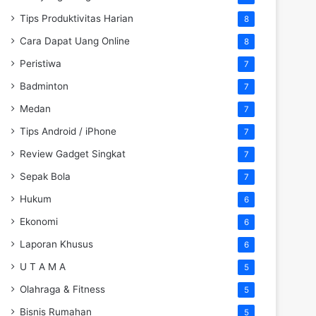
Tips Produktivitas Harian
8
Cara Dapat Uang Online
8
Peristiwa
7
Badminton
7
Medan
7
Tips Android / iPhone
7
Review Gadget Singkat
7
Sepak Bola
7
Hukum
6
Ekonomi
6
Laporan Khusus
6
U T A M A
5
Olahraga & Fitness
5
Bisnis Rumahan
5