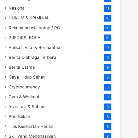
Nasional
11
HUKUM & KRIMINAL
10
Rekomendasi Laptop / PC
10
PREDIKSI BOLA
10
Aplikasi Viral & Bermanfaat
9
Berita Olahraga Terbaru
9
Berita Utama
9
Gaya Hidup Sehat
8
Cryptocurrency
8
Gym & Workout
8
Investasi & Saham
8
Pendidikan
8
Tips Kesehatan Harian
8
Skill yang Menghasilkan
8