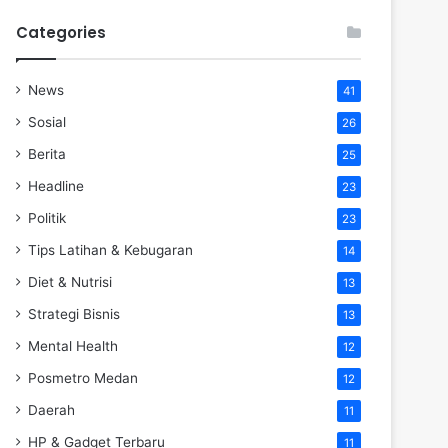
Categories
News
41
Sosial
26
Berita
25
Headline
23
Politik
23
Tips Latihan & Kebugaran
14
Diet & Nutrisi
13
Strategi Bisnis
13
Mental Health
12
Posmetro Medan
12
Daerah
11
HP & Gadget Terbaru
11