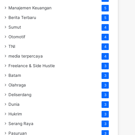
Manajemen Keuangan
5
Berita Terbaru
5
Sumut
4
Otomotif
4
TNI
4
media terpercaya
4
Freelance & Side Hustle
3
Batam
3
Olahraga
3
Deliserdang
3
Dunia
3
Hukrim
3
Serang Raya
3
Pasuruan
3