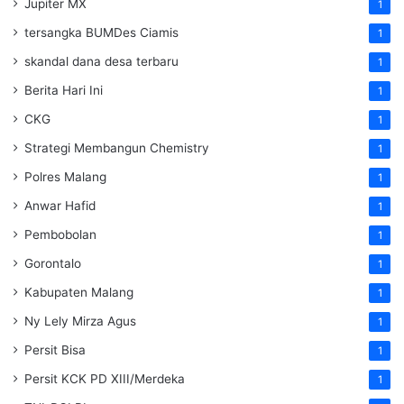
Jupiter MX
1
tersangka BUMDes Ciamis
1
skandal dana desa terbaru
1
Berita Hari Ini
1
CKG
1
Strategi Membangun Chemistry
1
Polres Malang
1
Anwar Hafid
1
Pembobolan
1
Gorontalo
1
Kabupaten Malang
1
Ny Lely Mirza Agus
1
Persit Bisa
1
Persit KCK PD XIII/Merdeka
1