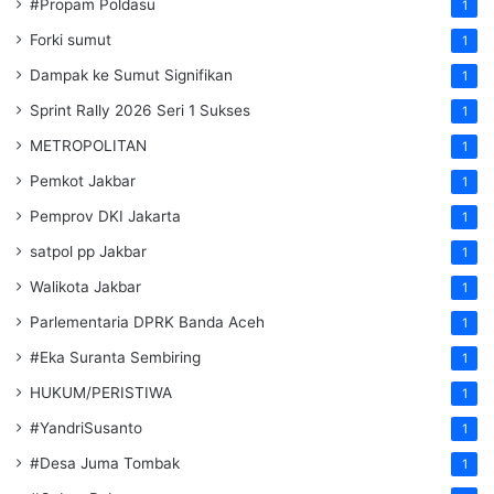
#Propam Poldasu
1
Forki sumut
1
Dampak ke Sumut Signifikan
1
Sprint Rally 2026 Seri 1 Sukses
1
METROPOLITAN
1
Pemkot Jakbar
1
Pemprov DKI Jakarta
1
satpol pp Jakbar
1
Walikota Jakbar
1
Parlementaria DPRK Banda Aceh
1
#Eka Suranta Sembiring
1
HUKUM/PERISTIWA
1
#YandriSusanto
1
#Desa Juma Tombak
1