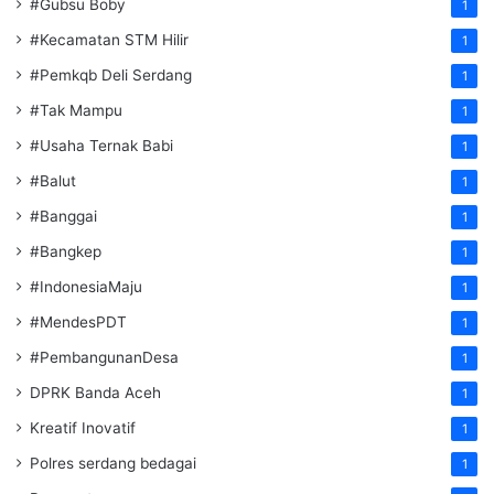
#Gubsu Boby
1
#Kecamatan STM Hilir
1
#Pemkqb Deli Serdang
1
#Tak Mampu
1
#Usaha Ternak Babi
1
#Balut
1
#Banggai
1
#Bangkep
1
#IndonesiaMaju
1
#MendesPDT
1
#PembangunanDesa
1
DPRK Banda Aceh
1
Kreatif Inovatif
1
Polres serdang bedagai
1