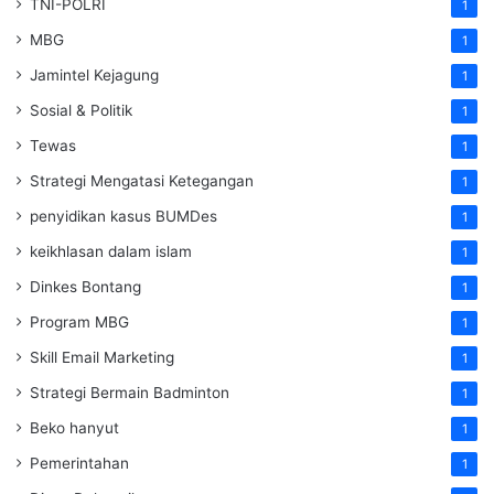
TNI-POLRI
1
MBG
1
Jamintel Kejagung
1
Sosial & Politik
1
Tewas
1
Strategi Mengatasi Ketegangan
1
penyidikan kasus BUMDes
1
keikhlasan dalam islam
1
Dinkes Bontang
1
Program MBG
1
Skill Email Marketing
1
Strategi Bermain Badminton
1
Beko hanyut
1
Pemerintahan
1