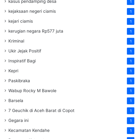
kasus pendamping desa
1
kejaksaan negeri ciamis
1
kejari ciamis
1
kerugian negara Rp577 juta
1
Kriminal
1
Ukir Jejak Positif
1
Inspiratif Bagi
1
Kepri
1
Paskibraka
1
Wabup Rocky M Bawole
1
Barsela
1
7 Geuchik di Aceh Barat di Copot
1
Gegara ini
1
Kecamatan Kendahe
1