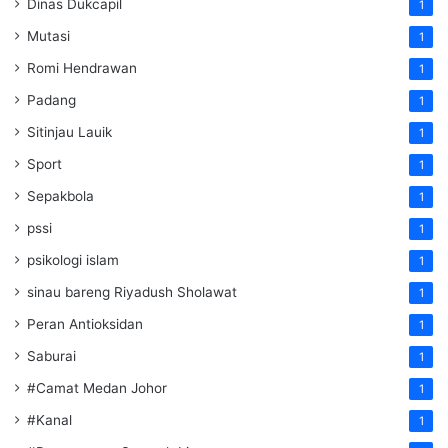
Dinas Dukcapil
1
Mutasi
1
Romi Hendrawan
1
Padang
1
Sitinjau Lauik
1
Sport
1
Sepakbola
1
pssi
1
psikologi islam
1
sinau bareng Riyadush Sholawat
1
Peran Antioksidan
1
Saburai
1
#Camat Medan Johor
1
#Kanal
1