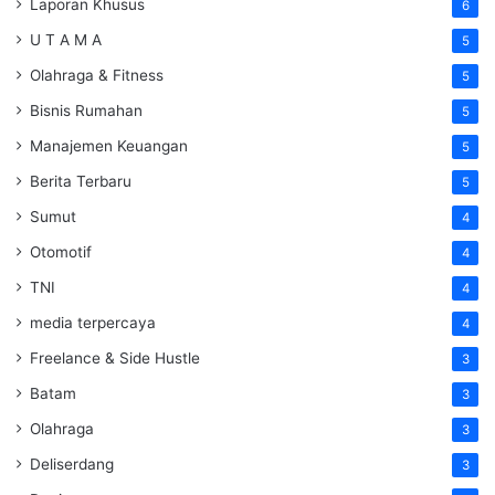
Laporan Khusus
6
U T A M A
5
Olahraga & Fitness
5
Bisnis Rumahan
5
Manajemen Keuangan
5
Berita Terbaru
5
Sumut
4
Otomotif
4
TNI
4
media terpercaya
4
Freelance & Side Hustle
3
Batam
3
Olahraga
3
Deliserdang
3