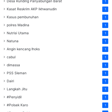
Desa Runding Panyabungan Barat
1
Kasat Reskrim AKP Ikhwanudin
1
Kasus pembunuhan
1
polres Madina
1
Nutrisi Utama
1
Natuna
1
Angin kencang lhoks
1
cabul
1
dimassa
1
PSS Sleman
1
Dairi
1
Langkah Jitu
1
#Penyidil
1
#Polsek Karo
1