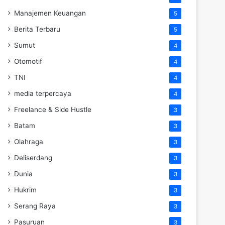
Manajemen Keuangan
5
Berita Terbaru
5
Sumut
4
Otomotif
4
TNI
4
media terpercaya
4
Freelance & Side Hustle
3
Batam
3
Olahraga
3
Deliserdang
3
Dunia
3
Hukrim
3
Serang Raya
3
Pasuruan
3