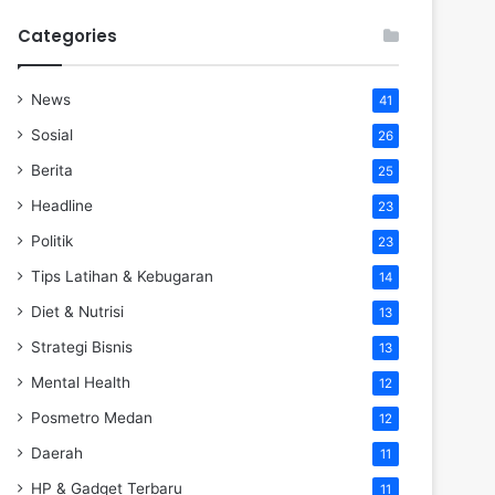
Categories
News
41
Sosial
26
Berita
25
Headline
23
Politik
23
Tips Latihan & Kebugaran
14
Diet & Nutrisi
13
Strategi Bisnis
13
Mental Health
12
Posmetro Medan
12
Daerah
11
HP & Gadget Terbaru
11