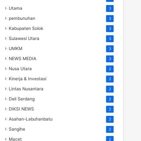
Utama
3
pembunuhan
3
Kabupaten Solok
3
Sulawesi Utara
3
UMKM
3
NEWS MEDIA
3
Nusa Utara
2
Kinerja & Investasi
2
Lintas Nusantara
2
Deli Serdang
2
DIKSI NEWS
2
Asahan-Labuhanbatu
2
Sangihe
2
Macet
2