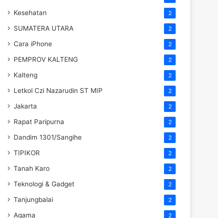
Kesehatan
2
SUMATERA UTARA
2
Cara iPhone
2
PEMPROV KALTENG
2
Kalteng
2
Letkol Czi Nazarudin ST MIP
2
Jakarta
2
Rapat Paripurna
2
Dandim 1301/Sangihe
2
TIPIKOR
2
Tanah Karo
2
Teknologi & Gadget
2
Tanjungbalai
2
Agama
2