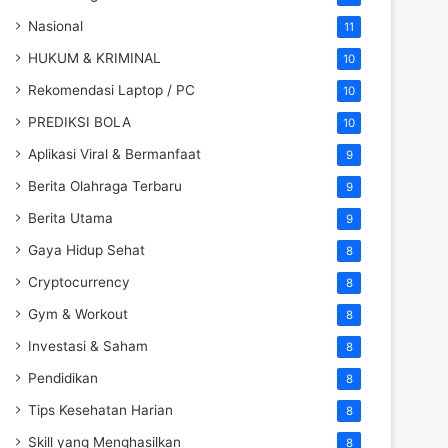
Nasional
11
HUKUM & KRIMINAL
10
Rekomendasi Laptop / PC
10
PREDIKSI BOLA
10
Aplikasi Viral & Bermanfaat
9
Berita Olahraga Terbaru
9
Berita Utama
9
Gaya Hidup Sehat
8
Cryptocurrency
8
Gym & Workout
8
Investasi & Saham
8
Pendidikan
8
Tips Kesehatan Harian
8
Skill yang Menghasilkan
8