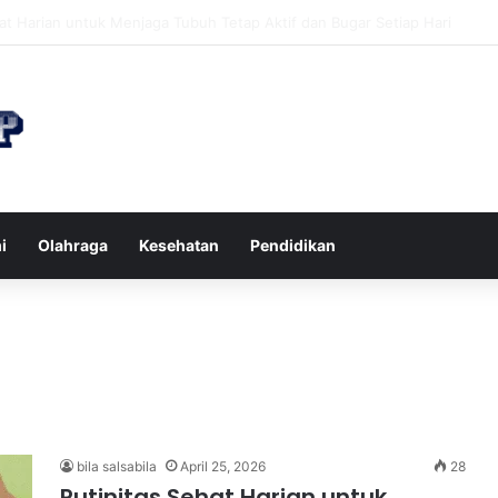
n di Restoran agar Diet Berhasil dan Kalori Tetap Terkontrol
i
Olahraga
Kesehatan
Pendidikan
bila salsabila
April 25, 2026
28
Rutinitas Sehat Harian untuk