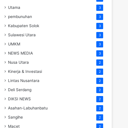
Utama
3
pembunuhan
3
Kabupaten Solok
3
Sulawesi Utara
3
UMKM
3
NEWS MEDIA
3
Nusa Utara
2
Kinerja & Investasi
2
Lintas Nusantara
2
Deli Serdang
2
DIKSI NEWS
2
Asahan-Labuhanbatu
2
Sangihe
2
Macet
2