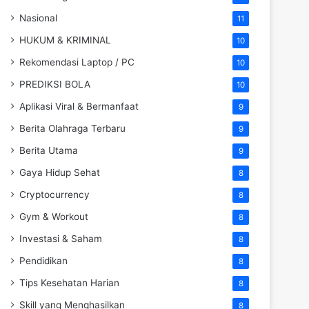
Nasional
11
HUKUM & KRIMINAL
10
Rekomendasi Laptop / PC
10
PREDIKSI BOLA
10
Aplikasi Viral & Bermanfaat
9
Berita Olahraga Terbaru
9
Berita Utama
9
Gaya Hidup Sehat
8
Cryptocurrency
8
Gym & Workout
8
Investasi & Saham
8
Pendidikan
8
Tips Kesehatan Harian
8
Skill yang Menghasilkan
8