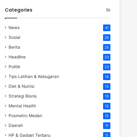
Categories
News
41
Sosial
26
Berita
25
Headline
23
Politik
23
Tips Latihan & Kebugaran
14
Diet & Nutrisi
13
Strategi Bisnis
13
Mental Health
12
Posmetro Medan
12
Daerah
11
HP & Gadget Terbaru
11