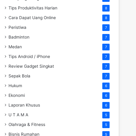
Tips Produktivitas Harian
8
Cara Dapat Uang Online
8
Peristiwa
7
Badminton
7
Medan
7
Tips Android / iPhone
7
Review Gadget Singkat
7
Sepak Bola
7
Hukum
6
Ekonomi
6
Laporan Khusus
6
U T A M A
5
Olahraga & Fitness
5
Bisnis Rumahan
5