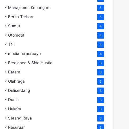
Manajemen Keuangan
5
Berita Terbaru
5
Sumut
4
Otomotif
4
TNI
4
media terpercaya
4
Freelance & Side Hustle
3
Batam
3
Olahraga
3
Deliserdang
3
Dunia
3
Hukrim
3
Serang Raya
3
Pasuruan
3