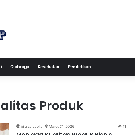
n di Restoran agar Diet Berhasil dan Kalori Tetap Terkontrol
i
Olahraga
Kesehatan
Pendidikan
alitas Produk
bila salsabila
Maret 31, 2026
11
Menjaga Kualitas Produk Bisnis