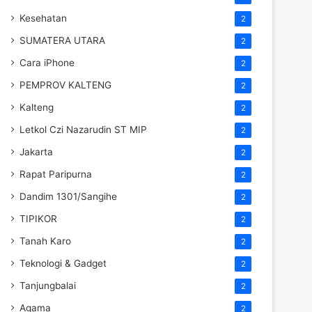
Kesehatan
2
SUMATERA UTARA
2
Cara iPhone
2
PEMPROV KALTENG
2
Kalteng
2
Letkol Czi Nazarudin ST MIP
2
Jakarta
2
Rapat Paripurna
2
Dandim 1301/Sangihe
2
TIPIKOR
2
Tanah Karo
2
Teknologi & Gadget
2
Tanjungbalai
2
Agama
2