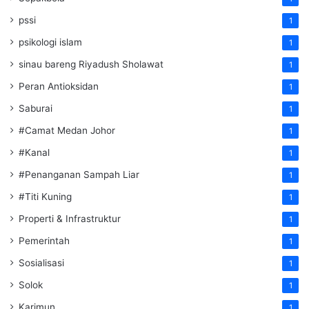
pssi
1
psikologi islam
1
sinau bareng Riyadush Sholawat
1
Peran Antioksidan
1
Saburai
1
#Camat Medan Johor
1
#Kanal
1
#Penanganan Sampah Liar
1
#Titi Kuning
1
Properti & Infrastruktur
1
Pemerintah
1
Sosialisasi
1
Solok
1
Karimun
1