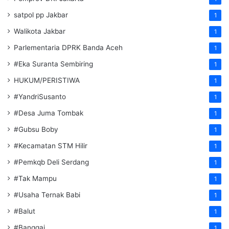
satpol pp Jakbar
1
Walikota Jakbar
1
Parlementaria DPRK Banda Aceh
1
#Eka Suranta Sembiring
1
HUKUM/PERISTIWA
1
#YandriSusanto
1
#Desa Juma Tombak
1
#Gubsu Boby
1
#Kecamatan STM Hilir
1
#Pemkqb Deli Serdang
1
#Tak Mampu
1
#Usaha Ternak Babi
1
#Balut
1
#Banggai
1