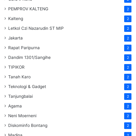
PEMPROV KALTENG
2
Kalteng
2
Letkol Czi Nazarudin ST MIP
2
Jakarta
2
Rapat Paripurna
2
Dandim 1301/Sangihe
2
TIPIKOR
2
Tanah Karo
2
Teknologi & Gadget
2
Tanjungbalai
2
Agama
2
Neni Moerneni
2
Diskominfo Bontang
2
Madina
2