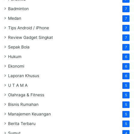
Badminton
7
Medan
7
Tips Android / iPhone
7
Review Gadget Singkat
7
Sepak Bola
7
Hukum
6
Ekonomi
6
Laporan Khusus
6
U T A M A
5
Olahraga & Fitness
5
Bisnis Rumahan
5
Manajemen Keuangan
5
Berita Terbaru
5
Sumut
4