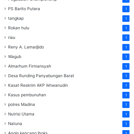
PS Barito Putera
1
tangkap
1
Rokan hulu
1
riau
1
Reny A. Lamadjido
1
Wagub
1
Almarhum Firmansyah
1
Desa Runding Panyabungan Barat
1
Kasat Reskrim AKP Ikhwanudin
1
Kasus pembunuhan
1
polres Madina
1
Nutrisi Utama
1
Natuna
1
Angin kencang lhoks
1