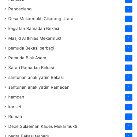
Pandeglang
1
Desa Mekarmukti Cikarang Utara
1
kegiatan Ramadan Bekasi
1
Masjid Al Ikhlas Mekarmukti
1
pemuda Bekasi berbagi
1
Pemuda Blok Asem
1
Safari Ramadan Bekasi
1
santunan anak yatim Bekasi
1
santunan anak yatim Ramadan
1
hamdan
1
korslet
1
Rumah
1
Dede Sulaeman Kades Mekarmukti
1
berita Bekasi terbaru
1