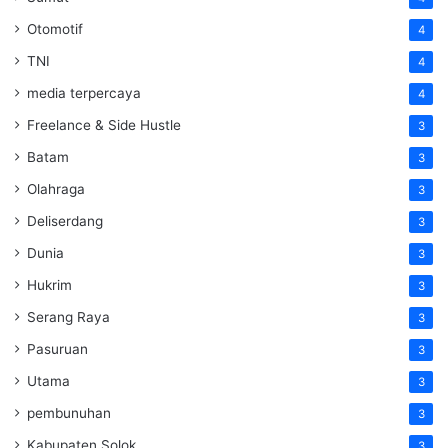
Otomotif
4
TNI
4
media terpercaya
4
Freelance & Side Hustle
3
Batam
3
Olahraga
3
Deliserdang
3
Dunia
3
Hukrim
3
Serang Raya
3
Pasuruan
3
Utama
3
pembunuhan
3
Kabupaten Solok
3