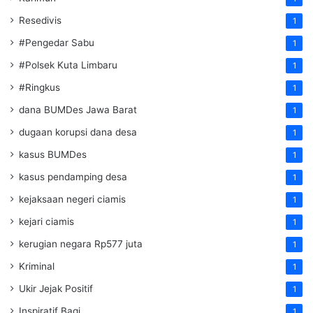
Resedivis
1
#Pengedar Sabu
1
#Polsek Kuta Limbaru
1
#Ringkus
1
dana BUMDes Jawa Barat
1
dugaan korupsi dana desa
1
kasus BUMDes
1
kasus pendamping desa
1
kejaksaan negeri ciamis
1
kejari ciamis
1
kerugian negara Rp577 juta
1
Kriminal
1
Ukir Jejak Positif
1
Inspiratif Bagi
1