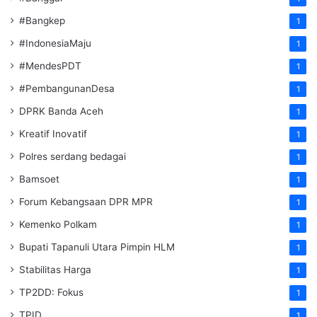
#Bangkep
1
#IndonesiaMaju
1
#MendesPDT
1
#PembangunanDesa
1
DPRK Banda Aceh
1
Kreatif Inovatif
1
Polres serdang bedagai
1
Bamsoet
1
Forum Kebangsaan DPR MPR
1
Kemenko Polkam
1
‎Bupati Tapanuli Utara Pimpin HLM
1
Stabilitas Harga
1
TP2DD: Fokus
1
TPID
1