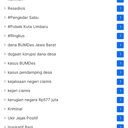
Resedivis
1
#Pengedar Sabu
1
#Polsek Kuta Limbaru
1
#Ringkus
1
dana BUMDes Jawa Barat
1
dugaan korupsi dana desa
1
kasus BUMDes
1
kasus pendamping desa
1
kejaksaan negeri ciamis
1
kejari ciamis
1
kerugian negara Rp577 juta
1
Kriminal
1
Ukir Jejak Positif
1
Inspiratif Bagi
1