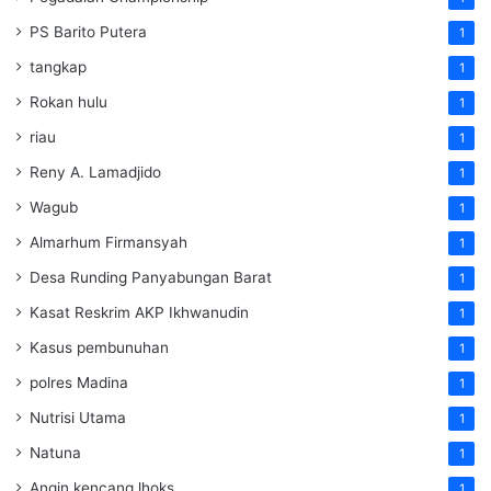
PS Barito Putera
1
tangkap
1
Rokan hulu
1
riau
1
Reny A. Lamadjido
1
Wagub
1
Almarhum Firmansyah
1
Desa Runding Panyabungan Barat
1
Kasat Reskrim AKP Ikhwanudin
1
Kasus pembunuhan
1
polres Madina
1
Nutrisi Utama
1
Natuna
1
Angin kencang lhoks
1