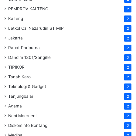
PEMPROV KALTENG
2
Kalteng
2
Letkol Czi Nazarudin ST MIP
2
Jakarta
2
Rapat Paripurna
2
Dandim 1301/Sangihe
2
TIPIKOR
2
Tanah Karo
2
Teknologi & Gadget
2
Tanjungbalai
2
Agama
2
Neni Moerneni
2
Diskominfo Bontang
2
Madina
2