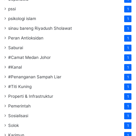
pssi
1
psikologi islam
1
sinau bareng Riyadush Sholawat
1
Peran Antioksidan
1
Saburai
1
#Camat Medan Johor
1
#Kanal
1
#Penanganan Sampah Liar
1
#Titi Kuning
1
Properti & Infrastruktur
1
Pemerintah
1
Sosialisasi
1
Solok
1
Karimun
1