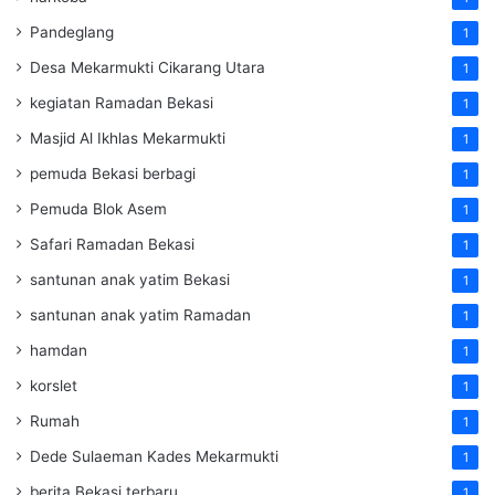
Pandeglang
1
Desa Mekarmukti Cikarang Utara
1
kegiatan Ramadan Bekasi
1
Masjid Al Ikhlas Mekarmukti
1
pemuda Bekasi berbagi
1
Pemuda Blok Asem
1
Safari Ramadan Bekasi
1
santunan anak yatim Bekasi
1
santunan anak yatim Ramadan
1
hamdan
1
korslet
1
Rumah
1
Dede Sulaeman Kades Mekarmukti
1
berita Bekasi terbaru
1