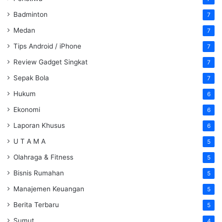
Badminton
7
Medan
7
Tips Android / iPhone
7
Review Gadget Singkat
7
Sepak Bola
7
Hukum
6
Ekonomi
6
Laporan Khusus
6
U T A M A
5
Olahraga & Fitness
5
Bisnis Rumahan
5
Manajemen Keuangan
5
Berita Terbaru
5
Sumut
4