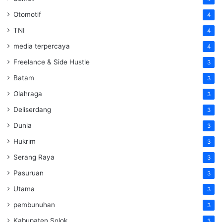
Otomotif
4
TNI
4
media terpercaya
4
Freelance & Side Hustle
3
Batam
3
Olahraga
3
Deliserdang
3
Dunia
3
Hukrim
3
Serang Raya
3
Pasuruan
3
Utama
3
pembunuhan
3
Kabupaten Solok
3