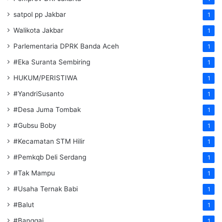
satpol pp Jakbar
1
Walikota Jakbar
1
Parlementaria DPRK Banda Aceh
1
#Eka Suranta Sembiring
1
HUKUM/PERISTIWA
1
#YandriSusanto
1
#Desa Juma Tombak
1
#Gubsu Boby
1
#Kecamatan STM Hilir
1
#Pemkqb Deli Serdang
1
#Tak Mampu
1
#Usaha Ternak Babi
1
#Balut
1
#Banggai
1