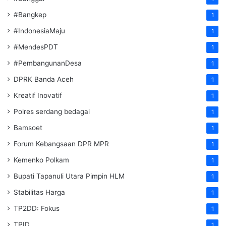
#Bangkep
1
#IndonesiaMaju
1
#MendesPDT
1
#PembangunanDesa
1
DPRK Banda Aceh
1
Kreatif Inovatif
1
Polres serdang bedagai
1
Bamsoet
1
Forum Kebangsaan DPR MPR
1
Kemenko Polkam
1
‎Bupati Tapanuli Utara Pimpin HLM
1
Stabilitas Harga
1
TP2DD: Fokus
1
TPID
1