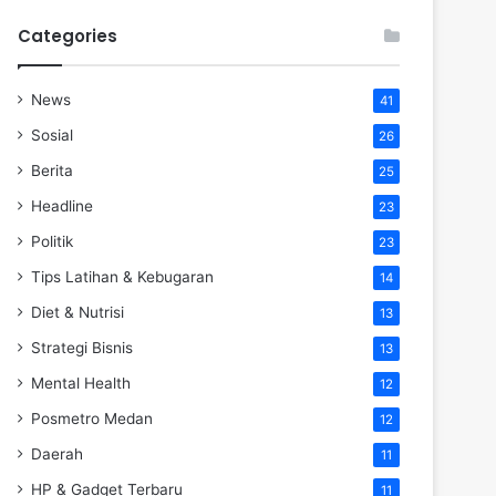
Categories
News
41
Sosial
26
Berita
25
Headline
23
Politik
23
Tips Latihan & Kebugaran
14
Diet & Nutrisi
13
Strategi Bisnis
13
Mental Health
12
Posmetro Medan
12
Daerah
11
HP & Gadget Terbaru
11