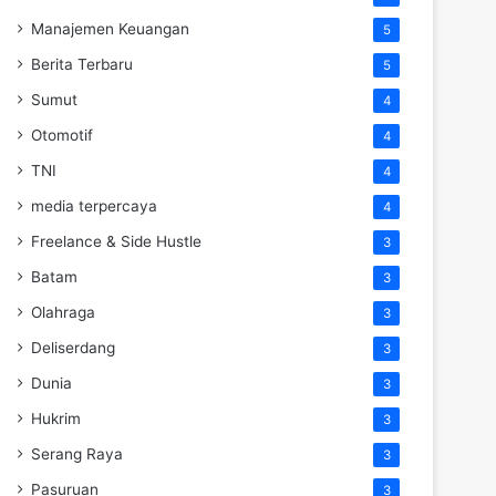
Manajemen Keuangan
5
Berita Terbaru
5
Sumut
4
Otomotif
4
TNI
4
media terpercaya
4
Freelance & Side Hustle
3
Batam
3
Olahraga
3
Deliserdang
3
Dunia
3
Hukrim
3
Serang Raya
3
Pasuruan
3