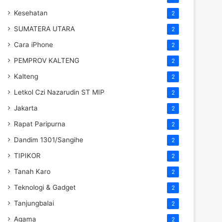
Kesehatan
2
SUMATERA UTARA
2
Cara iPhone
2
PEMPROV KALTENG
2
Kalteng
2
Letkol Czi Nazarudin ST MIP
2
Jakarta
2
Rapat Paripurna
2
Dandim 1301/Sangihe
2
TIPIKOR
2
Tanah Karo
2
Teknologi & Gadget
2
Tanjungbalai
2
Agama
2