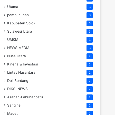
Utama
3
pembunuhan
3
Kabupaten Solok
3
Sulawesi Utara
3
UMKM
3
NEWS MEDIA
3
Nusa Utara
2
Kinerja & Investasi
2
Lintas Nusantara
2
Deli Serdang
2
DIKSI NEWS
2
Asahan-Labuhanbatu
2
Sangihe
2
Macet
2