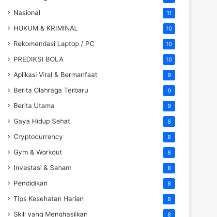
Nasional
11
HUKUM & KRIMINAL
10
Rekomendasi Laptop / PC
10
PREDIKSI BOLA
10
Aplikasi Viral & Bermanfaat
9
Berita Olahraga Terbaru
9
Berita Utama
9
Gaya Hidup Sehat
8
Cryptocurrency
8
Gym & Workout
8
Investasi & Saham
8
Pendidikan
8
Tips Kesehatan Harian
8
Skill yang Menghasilkan
8