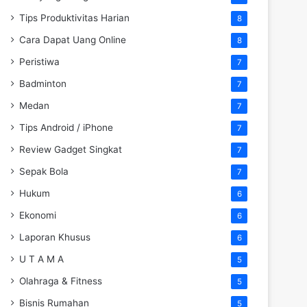
Tips Produktivitas Harian
8
Cara Dapat Uang Online
8
Peristiwa
7
Badminton
7
Medan
7
Tips Android / iPhone
7
Review Gadget Singkat
7
Sepak Bola
7
Hukum
6
Ekonomi
6
Laporan Khusus
6
U T A M A
5
Olahraga & Fitness
5
Bisnis Rumahan
5