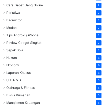
Cara Dapat Uang Online
8
Peristiwa
7
Badminton
7
Medan
7
Tips Android / iPhone
7
Review Gadget Singkat
7
Sepak Bola
7
Hukum
6
Ekonomi
6
Laporan Khusus
6
U T A M A
5
Olahraga & Fitness
5
Bisnis Rumahan
5
Manajemen Keuangan
5