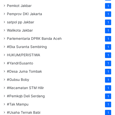
Pemkot Jakbar
1
Pemprov DKI Jakarta
1
satpol pp Jakbar
1
Walikota Jakbar
1
Parlementaria DPRK Banda Aceh
1
#Eka Suranta Sembiring
1
HUKUM/PERISTIWA
1
#YandriSusanto
1
#Desa Juma Tombak
1
#Gubsu Boby
1
#Kecamatan STM Hilir
1
#Pemkqb Deli Serdang
1
#Tak Mampu
1
#Usaha Ternak Babi
1