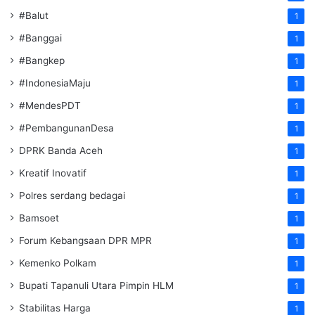
#Balut
1
#Banggai
1
#Bangkep
1
#IndonesiaMaju
1
#MendesPDT
1
#PembangunanDesa
1
DPRK Banda Aceh
1
Kreatif Inovatif
1
Polres serdang bedagai
1
Bamsoet
1
Forum Kebangsaan DPR MPR
1
Kemenko Polkam
1
‎Bupati Tapanuli Utara Pimpin HLM
1
Stabilitas Harga
1