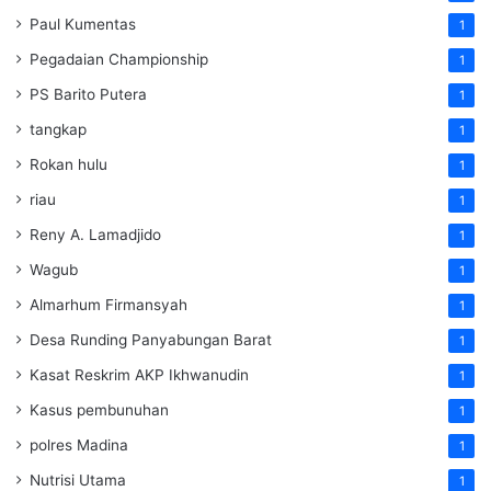
Paul Kumentas
1
Pegadaian Championship
1
PS Barito Putera
1
tangkap
1
Rokan hulu
1
riau
1
Reny A. Lamadjido
1
Wagub
1
Almarhum Firmansyah
1
Desa Runding Panyabungan Barat
1
Kasat Reskrim AKP Ikhwanudin
1
Kasus pembunuhan
1
polres Madina
1
Nutrisi Utama
1