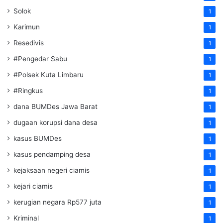
Solok
1
Karimun
1
Resedivis
1
#Pengedar Sabu
1
#Polsek Kuta Limbaru
1
#Ringkus
1
dana BUMDes Jawa Barat
1
dugaan korupsi dana desa
1
kasus BUMDes
1
kasus pendamping desa
1
kejaksaan negeri ciamis
1
kejari ciamis
1
kerugian negara Rp577 juta
1
Kriminal
1