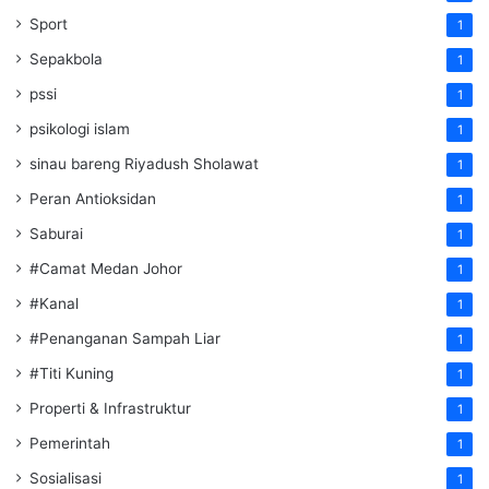
Sport
1
Sepakbola
1
pssi
1
psikologi islam
1
sinau bareng Riyadush Sholawat
1
Peran Antioksidan
1
Saburai
1
#Camat Medan Johor
1
#Kanal
1
#Penanganan Sampah Liar
1
#Titi Kuning
1
Properti & Infrastruktur
1
Pemerintah
1
Sosialisasi
1