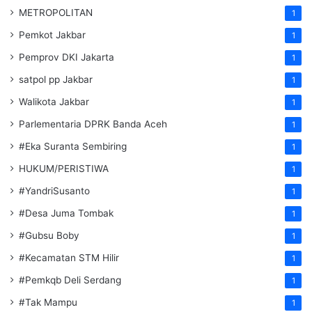
METROPOLITAN
1
Pemkot Jakbar
1
Pemprov DKI Jakarta
1
satpol pp Jakbar
1
Walikota Jakbar
1
Parlementaria DPRK Banda Aceh
1
#Eka Suranta Sembiring
1
HUKUM/PERISTIWA
1
#YandriSusanto
1
#Desa Juma Tombak
1
#Gubsu Boby
1
#Kecamatan STM Hilir
1
#Pemkqb Deli Serdang
1
#Tak Mampu
1