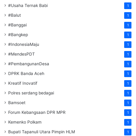
#Usaha Ternak Babi
1
#Balut
1
#Banggai
1
#Bangkep
1
#IndonesiaMaju
1
#MendesPDT
1
#PembangunanDesa
1
DPRK Banda Aceh
1
Kreatif Inovatif
1
Polres serdang bedagai
1
Bamsoet
1
Forum Kebangsaan DPR MPR
1
Kemenko Polkam
1
‎Bupati Tapanuli Utara Pimpin HLM
1