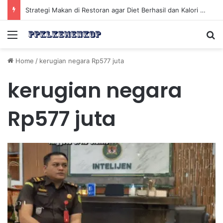
Strategi Makan di Restoran agar Diet Berhasil dan Kalori Tetap Terkontrol
Menu
Se
Home
/
kerugian negara Rp577 juta
kerugian negara
Rp577 juta