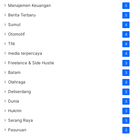
Manajemen Keuangan
5
Berita Terbaru
5
Sumut
4
Otomotif
4
TNI
4
media terpercaya
4
Freelance & Side Hustle
3
Batam
3
Olahraga
3
Deliserdang
3
Dunia
3
Hukrim
3
Serang Raya
3
Pasuruan
3