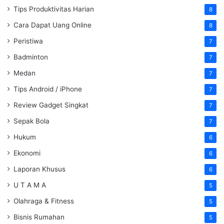
Tips Produktivitas Harian
8
Cara Dapat Uang Online
8
Peristiwa
7
Badminton
7
Medan
7
Tips Android / iPhone
7
Review Gadget Singkat
7
Sepak Bola
7
Hukum
6
Ekonomi
6
Laporan Khusus
6
U T A M A
5
Olahraga & Fitness
5
Bisnis Rumahan
5