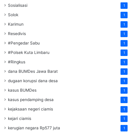
Sosialisasi
1
Solok
1
Karimun
1
Resedivis
1
#Pengedar Sabu
1
#Polsek Kuta Limbaru
1
#Ringkus
1
dana BUMDes Jawa Barat
1
dugaan korupsi dana desa
1
kasus BUMDes
1
kasus pendamping desa
1
kejaksaan negeri ciamis
1
kejari ciamis
1
kerugian negara Rp577 juta
1