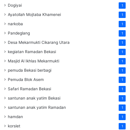
Dogiyai
1
Ayatollah Mojtaba Khamenei
1
narkoba
1
Pandeglang
1
Desa Mekarmukti Cikarang Utara
1
kegiatan Ramadan Bekasi
1
Masjid Al Ikhlas Mekarmukti
1
pemuda Bekasi berbagi
1
Pemuda Blok Asem
1
Safari Ramadan Bekasi
1
santunan anak yatim Bekasi
1
santunan anak yatim Ramadan
1
hamdan
1
korslet
1