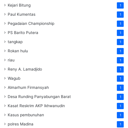
Kejari Bitung
1
Paul Kumentas
1
Pegadaian Championship
1
PS Barito Putera
1
tangkap
1
Rokan hulu
1
riau
1
Reny A. Lamadjido
1
Wagub
1
Almarhum Firmansyah
1
Desa Runding Panyabungan Barat
1
Kasat Reskrim AKP Ikhwanudin
1
Kasus pembunuhan
1
polres Madina
1