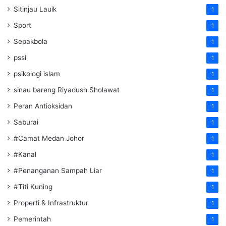
Sitinjau Lauik
1
Sport
1
Sepakbola
1
pssi
1
psikologi islam
1
sinau bareng Riyadush Sholawat
1
Peran Antioksidan
1
Saburai
1
#Camat Medan Johor
1
#Kanal
1
#Penanganan Sampah Liar
1
#Titi Kuning
1
Properti & Infrastruktur
1
Pemerintah
1