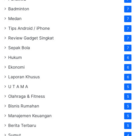
Badminton
7
Medan
7
Tips Android / iPhone
7
Review Gadget Singkat
7
Sepak Bola
7
Hukum
6
Ekonomi
6
Laporan Khusus
6
U T A M A
5
Olahraga & Fitness
5
Bisnis Rumahan
5
Manajemen Keuangan
5
Berita Terbaru
5
Sumut
4