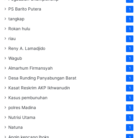
PS Barito Putera
1
tangkap
1
Rokan hulu
1
riau
1
Reny A. Lamadjido
1
Wagub
1
Almarhum Firmansyah
1
Desa Runding Panyabungan Barat
1
Kasat Reskrim AKP Ikhwanudin
1
Kasus pembunuhan
1
polres Madina
1
Nutrisi Utama
1
Natuna
1
Angin kencang lhoks
1