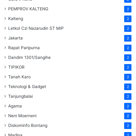
PEMPROV KALTENG
2
Kalteng
2
Letkol Czi Nazarudin ST MIP
2
Jakarta
2
Rapat Paripurna
2
Dandim 1301/Sangihe
2
TIPIKOR
2
Tanah Karo
2
Teknologi & Gadget
2
Tanjungbalai
2
Agama
2
Neni Moerneni
2
Diskominfo Bontang
2
Madina
2