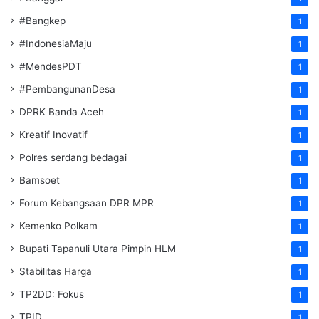
#Bangkep
1
#IndonesiaMaju
1
#MendesPDT
1
#PembangunanDesa
1
DPRK Banda Aceh
1
Kreatif Inovatif
1
Polres serdang bedagai
1
Bamsoet
1
Forum Kebangsaan DPR MPR
1
Kemenko Polkam
1
‎Bupati Tapanuli Utara Pimpin HLM
1
Stabilitas Harga
1
TP2DD: Fokus
1
TPID
1