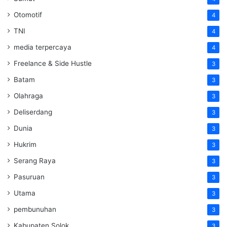
Otomotif
4
TNI
4
media terpercaya
4
Freelance & Side Hustle
3
Batam
3
Olahraga
3
Deliserdang
3
Dunia
3
Hukrim
3
Serang Raya
3
Pasuruan
3
Utama
3
pembunuhan
3
Kabupaten Solok
3