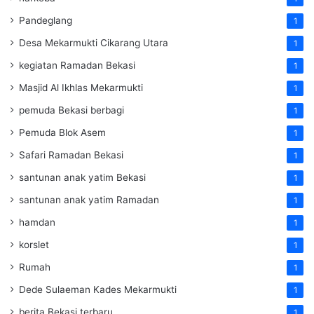
Pandeglang
1
Desa Mekarmukti Cikarang Utara
1
kegiatan Ramadan Bekasi
1
Masjid Al Ikhlas Mekarmukti
1
pemuda Bekasi berbagi
1
Pemuda Blok Asem
1
Safari Ramadan Bekasi
1
santunan anak yatim Bekasi
1
santunan anak yatim Ramadan
1
hamdan
1
korslet
1
Rumah
1
Dede Sulaeman Kades Mekarmukti
1
berita Bekasi terbaru
1