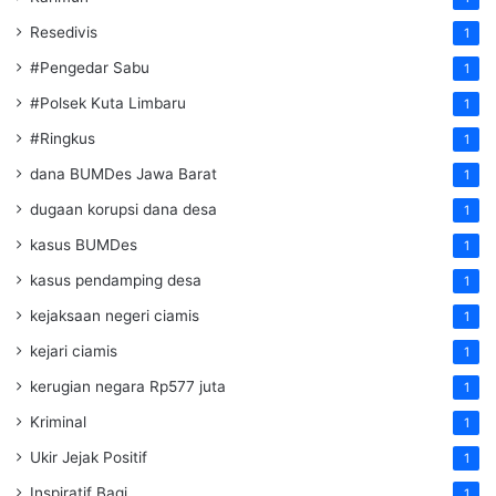
Resedivis
1
#Pengedar Sabu
1
#Polsek Kuta Limbaru
1
#Ringkus
1
dana BUMDes Jawa Barat
1
dugaan korupsi dana desa
1
kasus BUMDes
1
kasus pendamping desa
1
kejaksaan negeri ciamis
1
kejari ciamis
1
kerugian negara Rp577 juta
1
Kriminal
1
Ukir Jejak Positif
1
Inspiratif Bagi
1