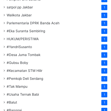
satpol pp Jakbar
1
Walikota Jakbar
1
Parlementaria DPRK Banda Aceh
1
#Eka Suranta Sembiring
1
HUKUM/PERISTIWA
1
#YandriSusanto
1
#Desa Juma Tombak
1
#Gubsu Boby
1
#Kecamatan STM Hilir
1
#Pemkqb Deli Serdang
1
#Tak Mampu
1
#Usaha Ternak Babi
1
#Balut
1
#Banggai
1