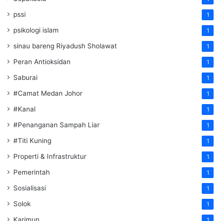
pssi
1
psikologi islam
1
sinau bareng Riyadush Sholawat
1
Peran Antioksidan
1
Saburai
1
#Camat Medan Johor
1
#Kanal
1
#Penanganan Sampah Liar
1
#Titi Kuning
1
Properti & Infrastruktur
1
Pemerintah
1
Sosialisasi
1
Solok
1
Karimun
1