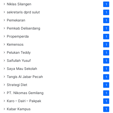
Niklas Silangen
1
sekretaris dprd sulut
1
Pemekaran
1
Pemkab Deliserdang
1
Propemperda
1
Kemensos
1
Pelukan Teddy
1
Saifullah Yusuf
1
Saya Mau Sekolah
1
Tangis Al Jabar Pecah
1
Strategi Diet
1
PT. Nikomas Gemilang
1
Karo – Dairi – Pakpak
1
Kabar Kampus
1