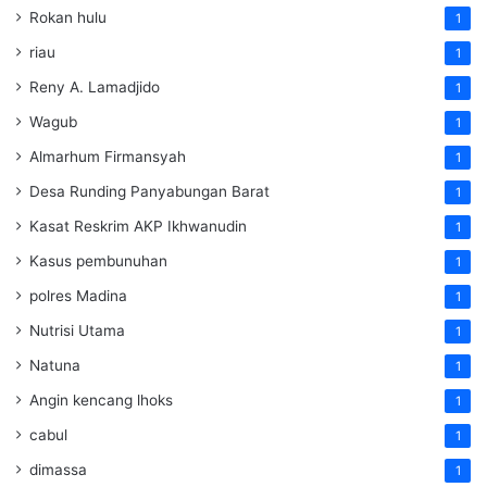
Rokan hulu
1
riau
1
Reny A. Lamadjido
1
Wagub
1
Almarhum Firmansyah
1
Desa Runding Panyabungan Barat
1
Kasat Reskrim AKP Ikhwanudin
1
Kasus pembunuhan
1
polres Madina
1
Nutrisi Utama
1
Natuna
1
Angin kencang lhoks
1
cabul
1
dimassa
1