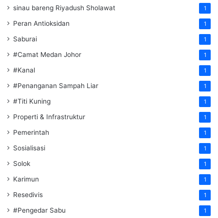
sinau bareng Riyadush Sholawat
1
Peran Antioksidan
1
Saburai
1
#Camat Medan Johor
1
#Kanal
1
#Penanganan Sampah Liar
1
#Titi Kuning
1
Properti & Infrastruktur
1
Pemerintah
1
Sosialisasi
1
Solok
1
Karimun
1
Resedivis
1
#Pengedar Sabu
1