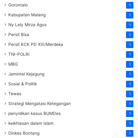
Gorontalo
1
Kabupaten Malang
1
Ny Lely Mirza Agus
1
Persit Bisa
1
Persit KCK PD XIII/Merdeka
1
TNI-POLRI
1
MBG
1
Jamintel Kejagung
1
Sosial & Politik
1
Tewas
1
Strategi Mengatasi Ketegangan
1
penyidikan kasus BUMDes
1
keikhlasan dalam islam
1
Dinkes Bontang
1