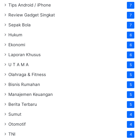
Tips Android / iPhone
7
Review Gadget Singkat
7
Sepak Bola
7
Hukum
6
Ekonomi
6
Laporan Khusus
6
U T A M A
5
Olahraga & Fitness
5
Bisnis Rumahan
5
Manajemen Keuangan
5
Berita Terbaru
5
Sumut
4
Otomotif
4
TNI
4