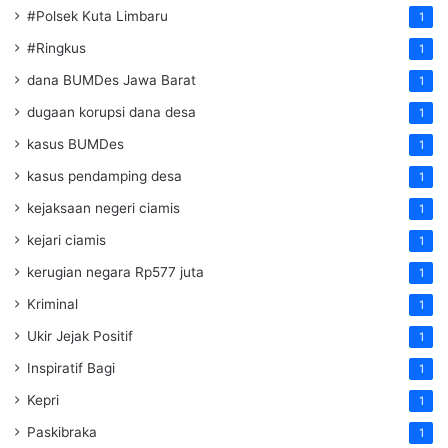
#Polsek Kuta Limbaru
1
#Ringkus
1
dana BUMDes Jawa Barat
1
dugaan korupsi dana desa
1
kasus BUMDes
1
kasus pendamping desa
1
kejaksaan negeri ciamis
1
kejari ciamis
1
kerugian negara Rp577 juta
1
Kriminal
1
Ukir Jejak Positif
1
Inspiratif Bagi
1
Kepri
1
Paskibraka
1