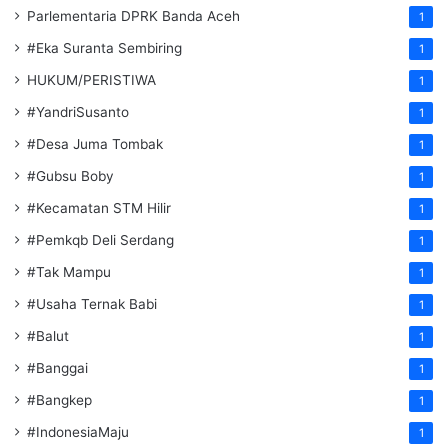
Parlementaria DPRK Banda Aceh
1
#Eka Suranta Sembiring
1
HUKUM/PERISTIWA
1
#YandriSusanto
1
#Desa Juma Tombak
1
#Gubsu Boby
1
#Kecamatan STM Hilir
1
#Pemkqb Deli Serdang
1
#Tak Mampu
1
#Usaha Ternak Babi
1
#Balut
1
#Banggai
1
#Bangkep
1
#IndonesiaMaju
1