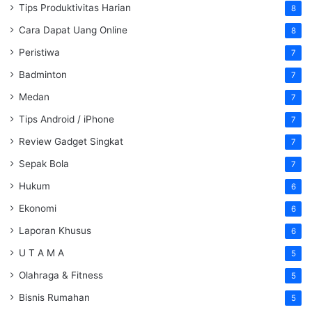
Tips Produktivitas Harian
8
Cara Dapat Uang Online
8
Peristiwa
7
Badminton
7
Medan
7
Tips Android / iPhone
7
Review Gadget Singkat
7
Sepak Bola
7
Hukum
6
Ekonomi
6
Laporan Khusus
6
U T A M A
5
Olahraga & Fitness
5
Bisnis Rumahan
5