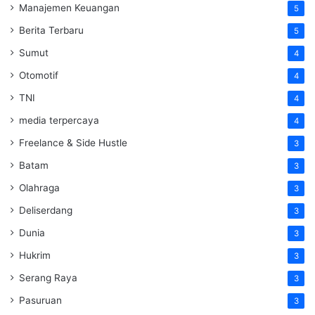
Manajemen Keuangan
5
Berita Terbaru
5
Sumut
4
Otomotif
4
TNI
4
media terpercaya
4
Freelance & Side Hustle
3
Batam
3
Olahraga
3
Deliserdang
3
Dunia
3
Hukrim
3
Serang Raya
3
Pasuruan
3