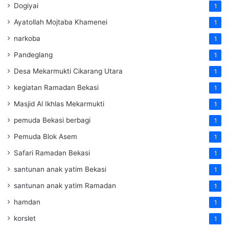
Dogiyai
1
Ayatollah Mojtaba Khamenei
1
narkoba
1
Pandeglang
1
Desa Mekarmukti Cikarang Utara
1
kegiatan Ramadan Bekasi
1
Masjid Al Ikhlas Mekarmukti
1
pemuda Bekasi berbagi
1
Pemuda Blok Asem
1
Safari Ramadan Bekasi
1
santunan anak yatim Bekasi
1
santunan anak yatim Ramadan
1
hamdan
1
korslet
1