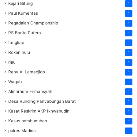
Kejari Bitung
1
Paul Kumentas
1
Pegadaian Championship
1
PS Barito Putera
1
tangkap
1
Rokan hulu
1
riau
1
Reny A. Lamadjido
1
Wagub
1
Almarhum Firmansyah
1
Desa Runding Panyabungan Barat
1
Kasat Reskrim AKP Ikhwanudin
1
Kasus pembunuhan
1
polres Madina
1