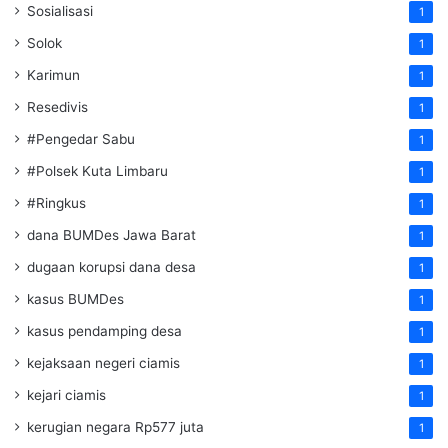
Sosialisasi
1
Solok
1
Karimun
1
Resedivis
1
#Pengedar Sabu
1
#Polsek Kuta Limbaru
1
#Ringkus
1
dana BUMDes Jawa Barat
1
dugaan korupsi dana desa
1
kasus BUMDes
1
kasus pendamping desa
1
kejaksaan negeri ciamis
1
kejari ciamis
1
kerugian negara Rp577 juta
1