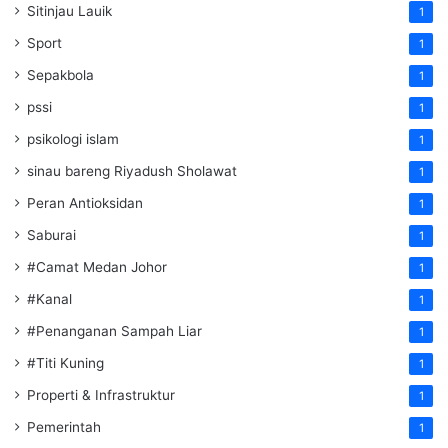
Sitinjau Lauik
1
Sport
1
Sepakbola
1
pssi
1
psikologi islam
1
sinau bareng Riyadush Sholawat
1
Peran Antioksidan
1
Saburai
1
#Camat Medan Johor
1
#Kanal
1
#Penanganan Sampah Liar
1
#Titi Kuning
1
Properti & Infrastruktur
1
Pemerintah
1