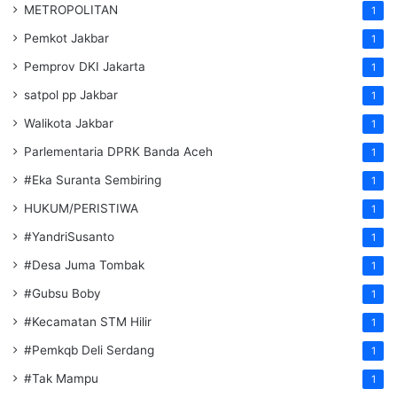
METROPOLITAN
1
Pemkot Jakbar
1
Pemprov DKI Jakarta
1
satpol pp Jakbar
1
Walikota Jakbar
1
Parlementaria DPRK Banda Aceh
1
#Eka Suranta Sembiring
1
HUKUM/PERISTIWA
1
#YandriSusanto
1
#Desa Juma Tombak
1
#Gubsu Boby
1
#Kecamatan STM Hilir
1
#Pemkqb Deli Serdang
1
#Tak Mampu
1