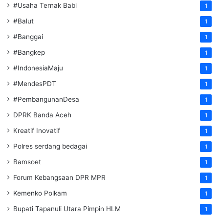
#Usaha Ternak Babi
1
#Balut
1
#Banggai
1
#Bangkep
1
#IndonesiaMaju
1
#MendesPDT
1
#PembangunanDesa
1
DPRK Banda Aceh
1
Kreatif Inovatif
1
Polres serdang bedagai
1
Bamsoet
1
Forum Kebangsaan DPR MPR
1
Kemenko Polkam
1
‎Bupati Tapanuli Utara Pimpin HLM
1