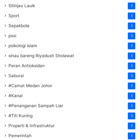
Sitinjau Lauik
1
Sport
1
Sepakbola
1
pssi
1
psikologi islam
1
sinau bareng Riyadush Sholawat
1
Peran Antioksidan
1
Saburai
1
#Camat Medan Johor
1
#Kanal
1
#Penanganan Sampah Liar
1
#Titi Kuning
1
Properti & Infrastruktur
1
Pemerintah
1