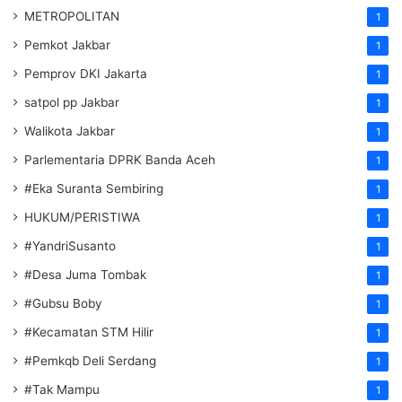
METROPOLITAN
1
Pemkot Jakbar
1
Pemprov DKI Jakarta
1
satpol pp Jakbar
1
Walikota Jakbar
1
Parlementaria DPRK Banda Aceh
1
#Eka Suranta Sembiring
1
HUKUM/PERISTIWA
1
#YandriSusanto
1
#Desa Juma Tombak
1
#Gubsu Boby
1
#Kecamatan STM Hilir
1
#Pemkqb Deli Serdang
1
#Tak Mampu
1