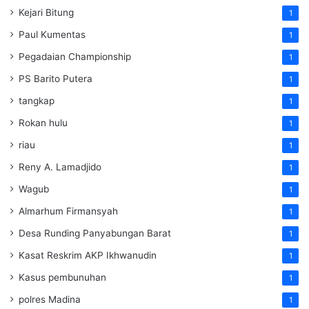
Kejari Bitung
1
Paul Kumentas
1
Pegadaian Championship
1
PS Barito Putera
1
tangkap
1
Rokan hulu
1
riau
1
Reny A. Lamadjido
1
Wagub
1
Almarhum Firmansyah
1
Desa Runding Panyabungan Barat
1
Kasat Reskrim AKP Ikhwanudin
1
Kasus pembunuhan
1
polres Madina
1