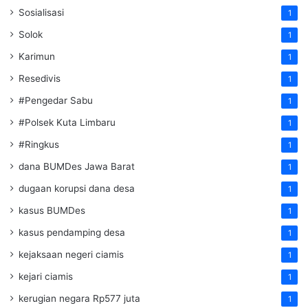
Sosialisasi
1
Solok
1
Karimun
1
Resedivis
1
#Pengedar Sabu
1
#Polsek Kuta Limbaru
1
#Ringkus
1
dana BUMDes Jawa Barat
1
dugaan korupsi dana desa
1
kasus BUMDes
1
kasus pendamping desa
1
kejaksaan negeri ciamis
1
kejari ciamis
1
kerugian negara Rp577 juta
1