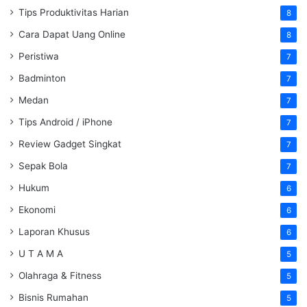
Tips Produktivitas Harian
8
Cara Dapat Uang Online
8
Peristiwa
7
Badminton
7
Medan
7
Tips Android / iPhone
7
Review Gadget Singkat
7
Sepak Bola
7
Hukum
6
Ekonomi
6
Laporan Khusus
6
U T A M A
5
Olahraga & Fitness
5
Bisnis Rumahan
5