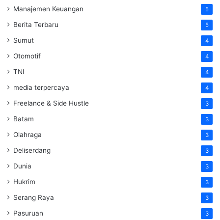
Manajemen Keuangan
5
Berita Terbaru
5
Sumut
4
Otomotif
4
TNI
4
media terpercaya
4
Freelance & Side Hustle
3
Batam
3
Olahraga
3
Deliserdang
3
Dunia
3
Hukrim
3
Serang Raya
3
Pasuruan
3