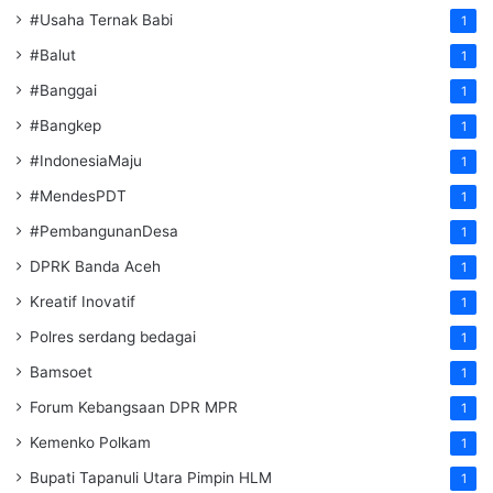
#Usaha Ternak Babi
1
#Balut
1
#Banggai
1
#Bangkep
1
#IndonesiaMaju
1
#MendesPDT
1
#PembangunanDesa
1
DPRK Banda Aceh
1
Kreatif Inovatif
1
Polres serdang bedagai
1
Bamsoet
1
Forum Kebangsaan DPR MPR
1
Kemenko Polkam
1
‎Bupati Tapanuli Utara Pimpin HLM
1