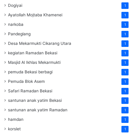
Dogiyai
1
Ayatollah Mojtaba Khamenei
1
narkoba
1
Pandeglang
1
Desa Mekarmukti Cikarang Utara
1
kegiatan Ramadan Bekasi
1
Masjid Al Ikhlas Mekarmukti
1
pemuda Bekasi berbagi
1
Pemuda Blok Asem
1
Safari Ramadan Bekasi
1
santunan anak yatim Bekasi
1
santunan anak yatim Ramadan
1
hamdan
1
korslet
1