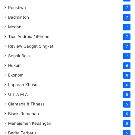
Peristiwa
7
Badminton
7
Medan
7
Tips Android / iPhone
7
Review Gadget Singkat
7
Sepak Bola
7
Hukum
6
Ekonomi
6
Laporan Khusus
6
U T A M A
5
Olahraga & Fitness
5
Bisnis Rumahan
5
Manajemen Keuangan
5
Berita Terbaru
5