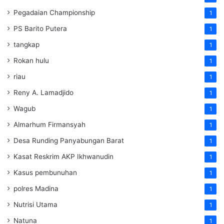
Pegadaian Championship
1
PS Barito Putera
1
tangkap
1
Rokan hulu
1
riau
1
Reny A. Lamadjido
1
Wagub
1
Almarhum Firmansyah
1
Desa Runding Panyabungan Barat
1
Kasat Reskrim AKP Ikhwanudin
1
Kasus pembunuhan
1
polres Madina
1
Nutrisi Utama
1
Natuna
1