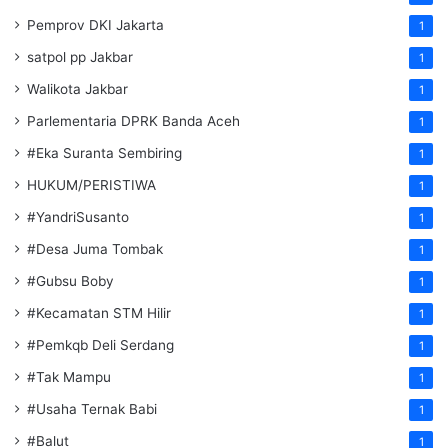
Pemprov DKI Jakarta
1
satpol pp Jakbar
1
Walikota Jakbar
1
Parlementaria DPRK Banda Aceh
1
#Eka Suranta Sembiring
1
HUKUM/PERISTIWA
1
#YandriSusanto
1
#Desa Juma Tombak
1
#Gubsu Boby
1
#Kecamatan STM Hilir
1
#Pemkqb Deli Serdang
1
#Tak Mampu
1
#Usaha Ternak Babi
1
#Balut
1