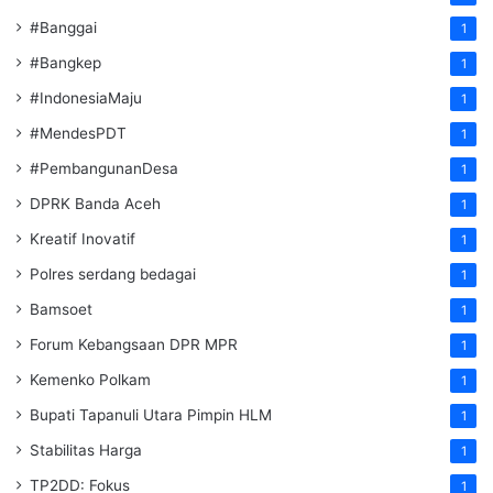
#Banggai
1
#Bangkep
1
#IndonesiaMaju
1
#MendesPDT
1
#PembangunanDesa
1
DPRK Banda Aceh
1
Kreatif Inovatif
1
Polres serdang bedagai
1
Bamsoet
1
Forum Kebangsaan DPR MPR
1
Kemenko Polkam
1
‎Bupati Tapanuli Utara Pimpin HLM
1
Stabilitas Harga
1
TP2DD: Fokus
1