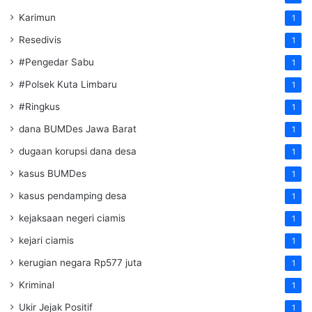
Karimun
1
Resedivis
1
#Pengedar Sabu
1
#Polsek Kuta Limbaru
1
#Ringkus
1
dana BUMDes Jawa Barat
1
dugaan korupsi dana desa
1
kasus BUMDes
1
kasus pendamping desa
1
kejaksaan negeri ciamis
1
kejari ciamis
1
kerugian negara Rp577 juta
1
Kriminal
1
Ukir Jejak Positif
1