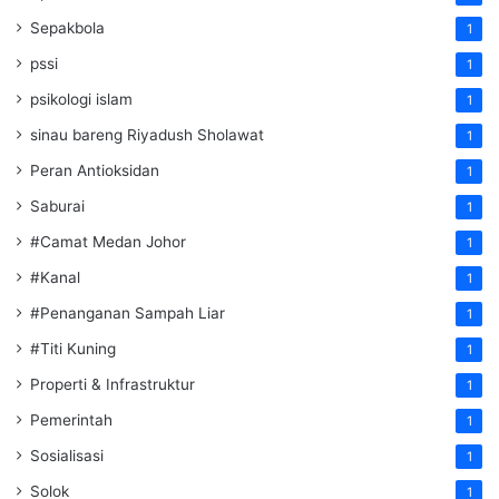
Sepakbola
1
pssi
1
psikologi islam
1
sinau bareng Riyadush Sholawat
1
Peran Antioksidan
1
Saburai
1
#Camat Medan Johor
1
#Kanal
1
#Penanganan Sampah Liar
1
#Titi Kuning
1
Properti & Infrastruktur
1
Pemerintah
1
Sosialisasi
1
Solok
1