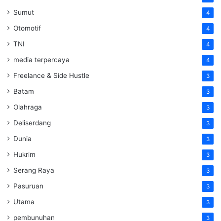
Sumut
4
Otomotif
4
TNI
4
media terpercaya
4
Freelance & Side Hustle
3
Batam
3
Olahraga
3
Deliserdang
3
Dunia
3
Hukrim
3
Serang Raya
3
Pasuruan
3
Utama
3
pembunuhan
3