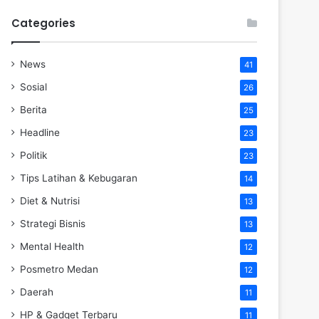
Categories
News
41
Sosial
26
Berita
25
Headline
23
Politik
23
Tips Latihan & Kebugaran
14
Diet & Nutrisi
13
Strategi Bisnis
13
Mental Health
12
Posmetro Medan
12
Daerah
11
HP & Gadget Terbaru
11