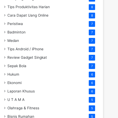
Tips Produktivitas Harian
8
Cara Dapat Uang Online
8
Peristiwa
7
Badminton
7
Medan
7
Tips Android / iPhone
7
Review Gadget Singkat
7
Sepak Bola
7
Hukum
6
Ekonomi
6
Laporan Khusus
6
U T A M A
5
Olahraga & Fitness
5
Bisnis Rumahan
5