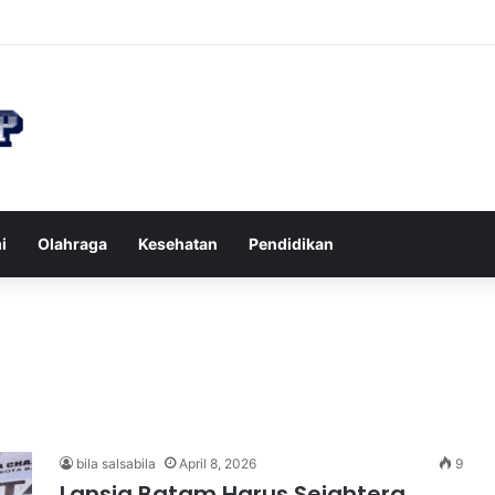
n di Restoran agar Diet Berhasil dan Kalori Tetap Terkontrol
i
Olahraga
Kesehatan
Pendidikan
bila salsabila
April 8, 2026
9
Lansia Batam Harus Sejahtera,