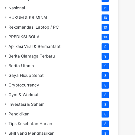
Nasional
11
HUKUM & KRIMINAL
10
Rekomendasi Laptop / PC
10
PREDIKSI BOLA
10
Aplikasi Viral & Bermanfaat
9
Berita Olahraga Terbaru
9
Berita Utama
9
Gaya Hidup Sehat
8
Cryptocurrency
8
Gym & Workout
8
Investasi & Saham
8
Pendidikan
8
Tips Kesehatan Harian
8
Skill yang Menghasilkan
8