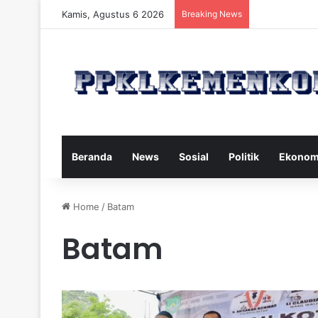
Kamis, Agustus 6 2026
Breaking News
Strategi Maka
Beranda
News
Sosial
Politik
Ekonom
Home
/
Batam
Batam