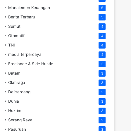
Manajemen Keuangan
5
Berita Terbaru
5
Sumut
4
Otomotif
4
TNI
4
media terpercaya
4
Freelance & Side Hustle
3
Batam
3
Olahraga
3
Deliserdang
3
Dunia
3
Hukrim
3
Serang Raya
3
Pasuruan
3