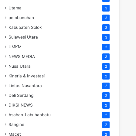
Utama
3
pembunuhan
3
Kabupaten Solok
3
Sulawesi Utara
3
UMKM
3
NEWS MEDIA
3
Nusa Utara
2
Kinerja & Investasi
2
Lintas Nusantara
2
Deli Serdang
2
DIKSI NEWS
2
Asahan-Labuhanbatu
2
Sangihe
2
Macet
2