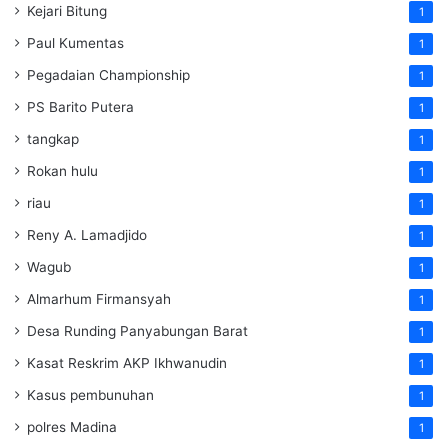
Kejari Bitung
1
Paul Kumentas
1
Pegadaian Championship
1
PS Barito Putera
1
tangkap
1
Rokan hulu
1
riau
1
Reny A. Lamadjido
1
Wagub
1
Almarhum Firmansyah
1
Desa Runding Panyabungan Barat
1
Kasat Reskrim AKP Ikhwanudin
1
Kasus pembunuhan
1
polres Madina
1