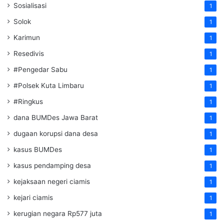
Sosialisasi
1
Solok
1
Karimun
1
Resedivis
1
#Pengedar Sabu
1
#Polsek Kuta Limbaru
1
#Ringkus
1
dana BUMDes Jawa Barat
1
dugaan korupsi dana desa
1
kasus BUMDes
1
kasus pendamping desa
1
kejaksaan negeri ciamis
1
kejari ciamis
1
kerugian negara Rp577 juta
1