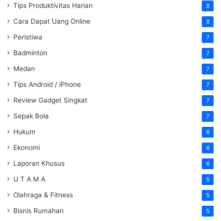
Tips Produktivitas Harian
8
Cara Dapat Uang Online
8
Peristiwa
7
Badminton
7
Medan
7
Tips Android / iPhone
7
Review Gadget Singkat
7
Sepak Bola
7
Hukum
6
Ekonomi
6
Laporan Khusus
6
U T A M A
5
Olahraga & Fitness
5
Bisnis Rumahan
5