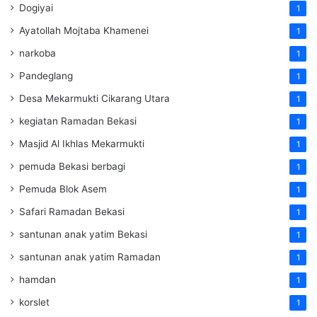
Dogiyai
1
Ayatollah Mojtaba Khamenei
1
narkoba
1
Pandeglang
1
Desa Mekarmukti Cikarang Utara
1
kegiatan Ramadan Bekasi
1
Masjid Al Ikhlas Mekarmukti
1
pemuda Bekasi berbagi
1
Pemuda Blok Asem
1
Safari Ramadan Bekasi
1
santunan anak yatim Bekasi
1
santunan anak yatim Ramadan
1
hamdan
1
korslet
1