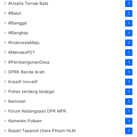
#Usaha Ternak Babi
1
#Balut
1
#Banggai
1
#Bangkep
1
#IndonesiaMaju
1
#MendesPDT
1
#PembangunanDesa
1
DPRK Banda Aceh
1
Kreatif Inovatif
1
Polres serdang bedagai
1
Bamsoet
1
Forum Kebangsaan DPR MPR
1
Kemenko Polkam
1
‎Bupati Tapanuli Utara Pimpin HLM
1