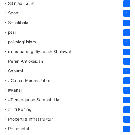
Sitinjau Lauik
1
Sport
1
Sepakbola
1
pssi
1
psikologi islam
1
sinau bareng Riyadush Sholawat
1
Peran Antioksidan
1
Saburai
1
#Camat Medan Johor
1
#Kanal
1
#Penanganan Sampah Liar
1
#Titi Kuning
1
Properti & Infrastruktur
1
Pemerintah
1