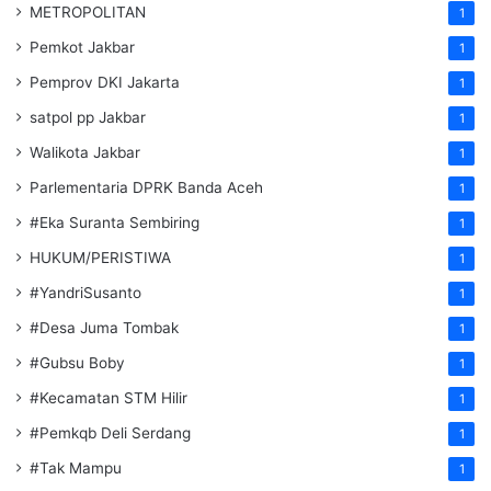
METROPOLITAN
1
Pemkot Jakbar
1
Pemprov DKI Jakarta
1
satpol pp Jakbar
1
Walikota Jakbar
1
Parlementaria DPRK Banda Aceh
1
#Eka Suranta Sembiring
1
HUKUM/PERISTIWA
1
#YandriSusanto
1
#Desa Juma Tombak
1
#Gubsu Boby
1
#Kecamatan STM Hilir
1
#Pemkqb Deli Serdang
1
#Tak Mampu
1