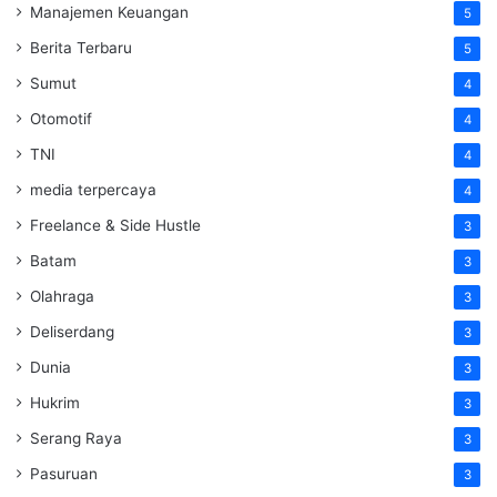
Manajemen Keuangan
5
Berita Terbaru
5
Sumut
4
Otomotif
4
TNI
4
media terpercaya
4
Freelance & Side Hustle
3
Batam
3
Olahraga
3
Deliserdang
3
Dunia
3
Hukrim
3
Serang Raya
3
Pasuruan
3