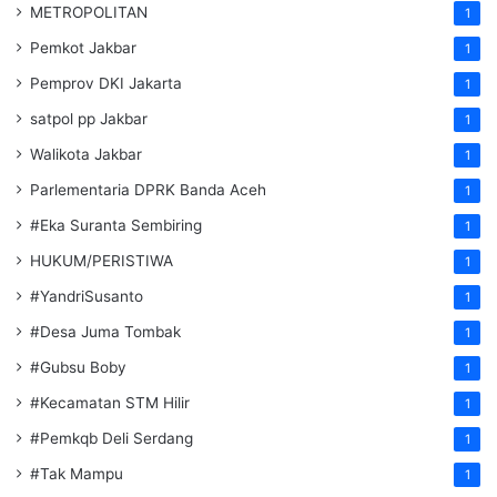
METROPOLITAN
1
Pemkot Jakbar
1
Pemprov DKI Jakarta
1
satpol pp Jakbar
1
Walikota Jakbar
1
Parlementaria DPRK Banda Aceh
1
#Eka Suranta Sembiring
1
HUKUM/PERISTIWA
1
#YandriSusanto
1
#Desa Juma Tombak
1
#Gubsu Boby
1
#Kecamatan STM Hilir
1
#Pemkqb Deli Serdang
1
#Tak Mampu
1