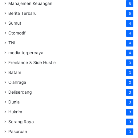
Manajemen Keuangan
5
Berita Terbaru
5
Sumut
4
Otomotif
4
TNI
4
media terpercaya
4
Freelance & Side Hustle
3
Batam
3
Olahraga
3
Deliserdang
3
Dunia
3
Hukrim
3
Serang Raya
3
Pasuruan
3