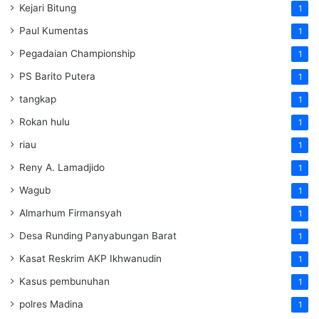
Kejari Bitung
1
Paul Kumentas
1
Pegadaian Championship
1
PS Barito Putera
1
tangkap
1
Rokan hulu
1
riau
1
Reny A. Lamadjido
1
Wagub
1
Almarhum Firmansyah
1
Desa Runding Panyabungan Barat
1
Kasat Reskrim AKP Ikhwanudin
1
Kasus pembunuhan
1
polres Madina
1