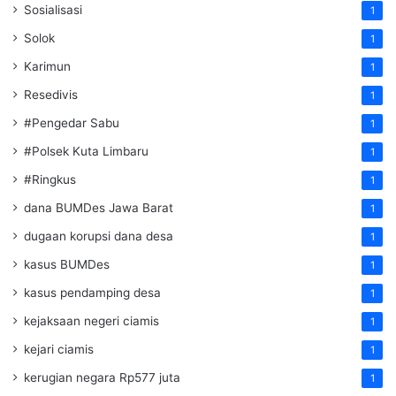
Sosialisasi
1
Solok
1
Karimun
1
Resedivis
1
#Pengedar Sabu
1
#Polsek Kuta Limbaru
1
#Ringkus
1
dana BUMDes Jawa Barat
1
dugaan korupsi dana desa
1
kasus BUMDes
1
kasus pendamping desa
1
kejaksaan negeri ciamis
1
kejari ciamis
1
kerugian negara Rp577 juta
1