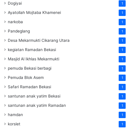
Dogiyai
1
Ayatollah Mojtaba Khamenei
1
narkoba
1
Pandeglang
1
Desa Mekarmukti Cikarang Utara
1
kegiatan Ramadan Bekasi
1
Masjid Al Ikhlas Mekarmukti
1
pemuda Bekasi berbagi
1
Pemuda Blok Asem
1
Safari Ramadan Bekasi
1
santunan anak yatim Bekasi
1
santunan anak yatim Ramadan
1
hamdan
1
korslet
1