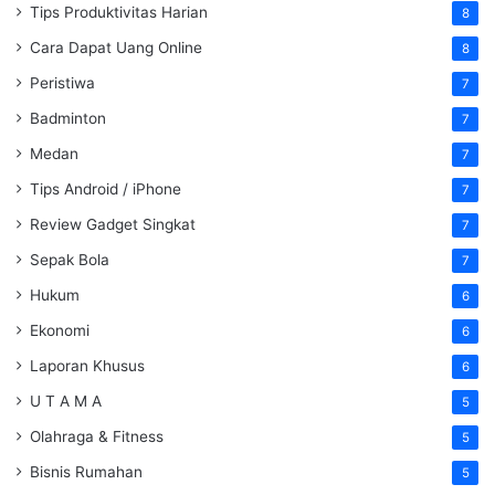
Tips Produktivitas Harian
8
Cara Dapat Uang Online
8
Peristiwa
7
Badminton
7
Medan
7
Tips Android / iPhone
7
Review Gadget Singkat
7
Sepak Bola
7
Hukum
6
Ekonomi
6
Laporan Khusus
6
U T A M A
5
Olahraga & Fitness
5
Bisnis Rumahan
5