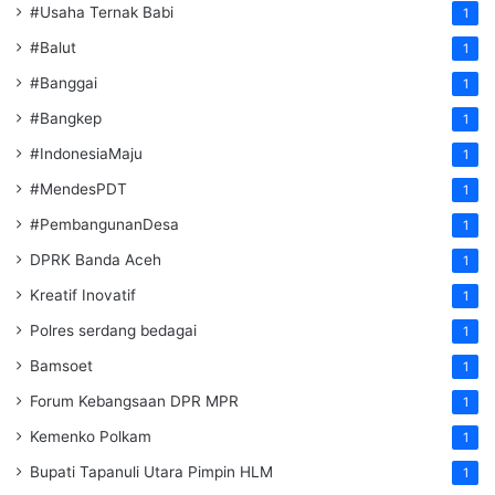
#Usaha Ternak Babi
1
#Balut
1
#Banggai
1
#Bangkep
1
#IndonesiaMaju
1
#MendesPDT
1
#PembangunanDesa
1
DPRK Banda Aceh
1
Kreatif Inovatif
1
Polres serdang bedagai
1
Bamsoet
1
Forum Kebangsaan DPR MPR
1
Kemenko Polkam
1
‎Bupati Tapanuli Utara Pimpin HLM
1