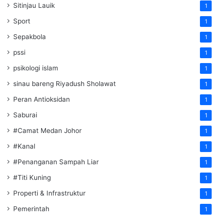
Sitinjau Lauik
1
Sport
1
Sepakbola
1
pssi
1
psikologi islam
1
sinau bareng Riyadush Sholawat
1
Peran Antioksidan
1
Saburai
1
#Camat Medan Johor
1
#Kanal
1
#Penanganan Sampah Liar
1
#Titi Kuning
1
Properti & Infrastruktur
1
Pemerintah
1