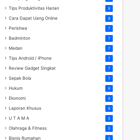
Tips Produktivitas Harian
8
Cara Dapat Uang Online
8
Peristiwa
7
Badminton
7
Medan
7
Tips Android / iPhone
7
Review Gadget Singkat
7
Sepak Bola
7
Hukum
6
Ekonomi
6
Laporan Khusus
6
U T A M A
5
Olahraga & Fitness
5
Bisnis Rumahan
5