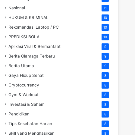
Nasional
11
HUKUM & KRIMINAL
10
Rekomendasi Laptop / PC
10
PREDIKSI BOLA
10
Aplikasi Viral & Bermanfaat
9
Berita Olahraga Terbaru
9
Berita Utama
9
Gaya Hidup Sehat
8
Cryptocurrency
8
Gym & Workout
8
Investasi & Saham
8
Pendidikan
8
Tips Kesehatan Harian
8
Skill yang Menghasilkan
8