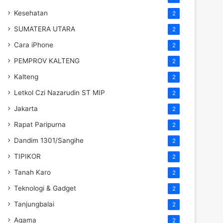
Kesehatan
2
SUMATERA UTARA
2
Cara iPhone
2
PEMPROV KALTENG
2
Kalteng
2
Letkol Czi Nazarudin ST MIP
2
Jakarta
2
Rapat Paripurna
2
Dandim 1301/Sangihe
2
TIPIKOR
2
Tanah Karo
2
Teknologi & Gadget
2
Tanjungbalai
2
Agama
2