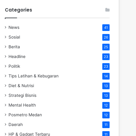
Categories
News
41
Sosial
26
Berita
25
Headline
23
Politik
23
Tips Latihan & Kebugaran
14
Diet & Nutrisi
13
Strategi Bisnis
13
Mental Health
12
Posmetro Medan
12
Daerah
11
HP & Gadget Terbaru
11