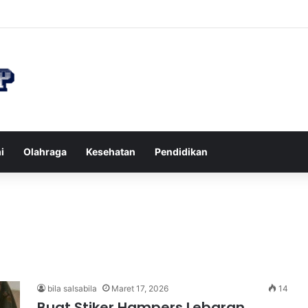
n di Restoran agar Diet Berhasil dan Kalori Tetap Terkontrol
i
Olahraga
Kesehatan
Pendidikan
bila salsabila
Maret 17, 2026
14
Buat Stiker Hampers Lebaran