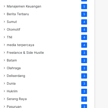
Manajemen Keuangan
5
Berita Terbaru
5
Sumut
4
Otomotif
4
TNI
4
media terpercaya
4
Freelance & Side Hustle
3
Batam
3
Olahraga
3
Deliserdang
3
Dunia
3
Hukrim
3
Serang Raya
3
Pasuruan
3