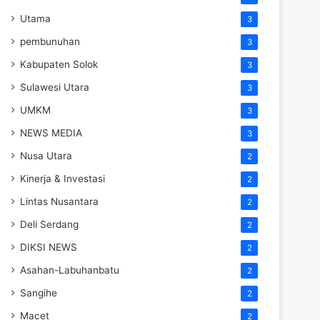
Utama
3
pembunuhan
3
Kabupaten Solok
3
Sulawesi Utara
3
UMKM
3
NEWS MEDIA
3
Nusa Utara
2
Kinerja & Investasi
2
Lintas Nusantara
2
Deli Serdang
2
DIKSI NEWS
2
Asahan-Labuhanbatu
2
Sangihe
2
Macet
2