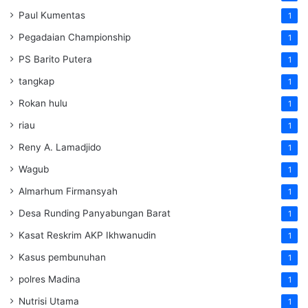
Paul Kumentas
1
Pegadaian Championship
1
PS Barito Putera
1
tangkap
1
Rokan hulu
1
riau
1
Reny A. Lamadjido
1
Wagub
1
Almarhum Firmansyah
1
Desa Runding Panyabungan Barat
1
Kasat Reskrim AKP Ikhwanudin
1
Kasus pembunuhan
1
polres Madina
1
Nutrisi Utama
1