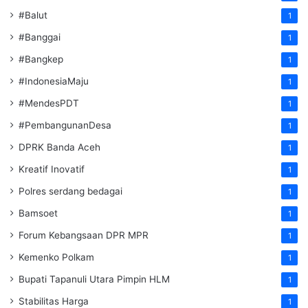
#Balut
1
#Banggai
1
#Bangkep
1
#IndonesiaMaju
1
#MendesPDT
1
#PembangunanDesa
1
DPRK Banda Aceh
1
Kreatif Inovatif
1
Polres serdang bedagai
1
Bamsoet
1
Forum Kebangsaan DPR MPR
1
Kemenko Polkam
1
‎Bupati Tapanuli Utara Pimpin HLM
1
Stabilitas Harga
1