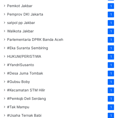
Pemkot Jakbar
1
Pemprov DKI Jakarta
1
satpol pp Jakbar
1
Walikota Jakbar
1
Parlementaria DPRK Banda Aceh
1
#Eka Suranta Sembiring
1
HUKUM/PERISTIWA
1
#YandriSusanto
1
#Desa Juma Tombak
1
#Gubsu Boby
1
#Kecamatan STM Hilir
1
#Pemkqb Deli Serdang
1
#Tak Mampu
1
#Usaha Ternak Babi
1