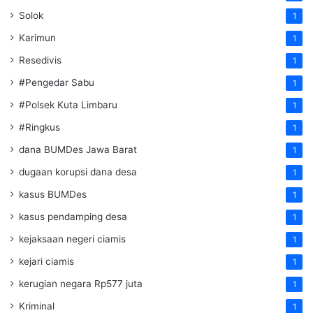
Solok
1
Karimun
1
Resedivis
1
#Pengedar Sabu
1
#Polsek Kuta Limbaru
1
#Ringkus
1
dana BUMDes Jawa Barat
1
dugaan korupsi dana desa
1
kasus BUMDes
1
kasus pendamping desa
1
kejaksaan negeri ciamis
1
kejari ciamis
1
kerugian negara Rp577 juta
1
Kriminal
1