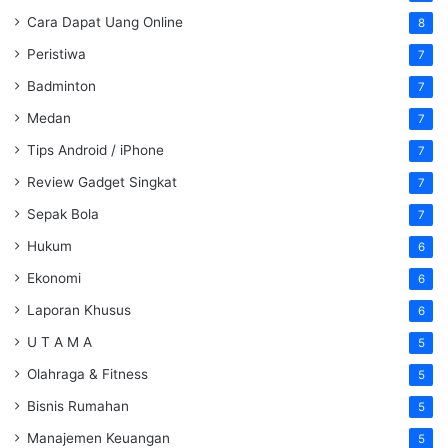
Cara Dapat Uang Online
8
Peristiwa
7
Badminton
7
Medan
7
Tips Android / iPhone
7
Review Gadget Singkat
7
Sepak Bola
7
Hukum
6
Ekonomi
6
Laporan Khusus
6
U T A M A
5
Olahraga & Fitness
5
Bisnis Rumahan
5
Manajemen Keuangan
5