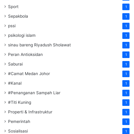
Sport
1
Sepakbola
1
pssi
1
psikologi islam
1
sinau bareng Riyadush Sholawat
1
Peran Antioksidan
1
Saburai
1
#Camat Medan Johor
1
#Kanal
1
#Penanganan Sampah Liar
1
#Titi Kuning
1
Properti & Infrastruktur
1
Pemerintah
1
Sosialisasi
1