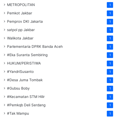
METROPOLITAN
1
Pemkot Jakbar
1
Pemprov DKI Jakarta
1
satpol pp Jakbar
1
Walikota Jakbar
1
Parlementaria DPRK Banda Aceh
1
#Eka Suranta Sembiring
1
HUKUM/PERISTIWA
1
#YandriSusanto
1
#Desa Juma Tombak
1
#Gubsu Boby
1
#Kecamatan STM Hilir
1
#Pemkqb Deli Serdang
1
#Tak Mampu
1