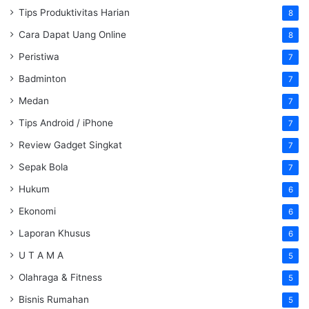
Tips Produktivitas Harian
8
Cara Dapat Uang Online
8
Peristiwa
7
Badminton
7
Medan
7
Tips Android / iPhone
7
Review Gadget Singkat
7
Sepak Bola
7
Hukum
6
Ekonomi
6
Laporan Khusus
6
U T A M A
5
Olahraga & Fitness
5
Bisnis Rumahan
5