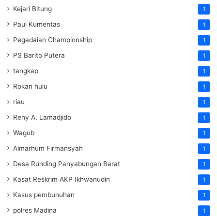
Kejari Bitung
1
Paul Kumentas
1
Pegadaian Championship
1
PS Barito Putera
1
tangkap
1
Rokan hulu
1
riau
1
Reny A. Lamadjido
1
Wagub
1
Almarhum Firmansyah
1
Desa Runding Panyabungan Barat
1
Kasat Reskrim AKP Ikhwanudin
1
Kasus pembunuhan
1
polres Madina
1