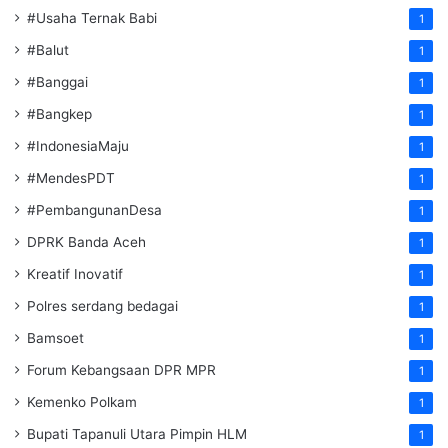
#Usaha Ternak Babi
1
#Balut
1
#Banggai
1
#Bangkep
1
#IndonesiaMaju
1
#MendesPDT
1
#PembangunanDesa
1
DPRK Banda Aceh
1
Kreatif Inovatif
1
Polres serdang bedagai
1
Bamsoet
1
Forum Kebangsaan DPR MPR
1
Kemenko Polkam
1
‎Bupati Tapanuli Utara Pimpin HLM
1