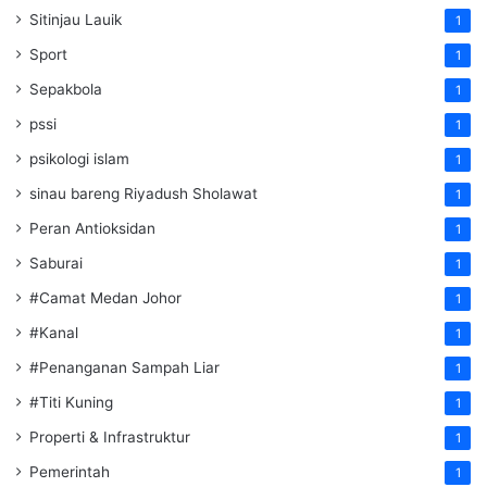
Sitinjau Lauik
1
Sport
1
Sepakbola
1
pssi
1
psikologi islam
1
sinau bareng Riyadush Sholawat
1
Peran Antioksidan
1
Saburai
1
#Camat Medan Johor
1
#Kanal
1
#Penanganan Sampah Liar
1
#Titi Kuning
1
Properti & Infrastruktur
1
Pemerintah
1