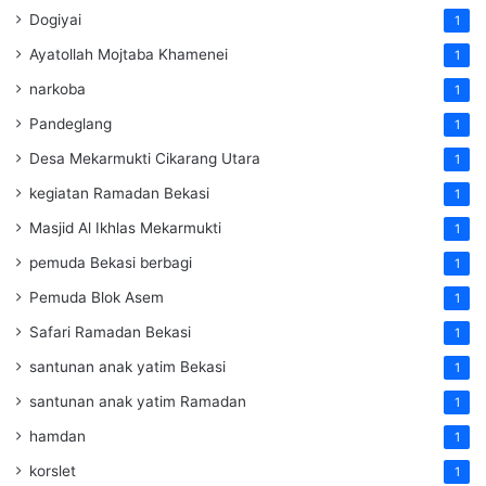
Dogiyai
1
Ayatollah Mojtaba Khamenei
1
narkoba
1
Pandeglang
1
Desa Mekarmukti Cikarang Utara
1
kegiatan Ramadan Bekasi
1
Masjid Al Ikhlas Mekarmukti
1
pemuda Bekasi berbagi
1
Pemuda Blok Asem
1
Safari Ramadan Bekasi
1
santunan anak yatim Bekasi
1
santunan anak yatim Ramadan
1
hamdan
1
korslet
1