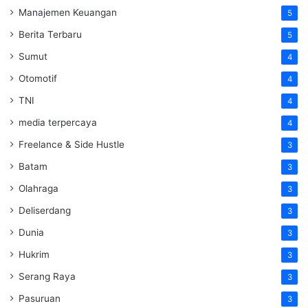
Manajemen Keuangan
5
Berita Terbaru
5
Sumut
4
Otomotif
4
TNI
4
media terpercaya
4
Freelance & Side Hustle
3
Batam
3
Olahraga
3
Deliserdang
3
Dunia
3
Hukrim
3
Serang Raya
3
Pasuruan
3