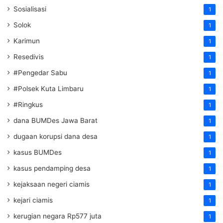
Sosialisasi
1
Solok
1
Karimun
1
Resedivis
1
#Pengedar Sabu
1
#Polsek Kuta Limbaru
1
#Ringkus
1
dana BUMDes Jawa Barat
1
dugaan korupsi dana desa
1
kasus BUMDes
1
kasus pendamping desa
1
kejaksaan negeri ciamis
1
kejari ciamis
1
kerugian negara Rp577 juta
1