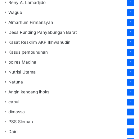
Reny A. Lamadjido
1
Wagub
1
Almarhum Firmansyah
1
Desa Runding Panyabungan Barat
1
Kasat Reskrim AKP Ikhwanudin
1
Kasus pembunuhan
1
polres Madina
1
Nutrisi Utama
1
Natuna
1
Angin kencang lhoks
1
cabul
1
dimassa
1
PSS Sleman
1
Dairi
1