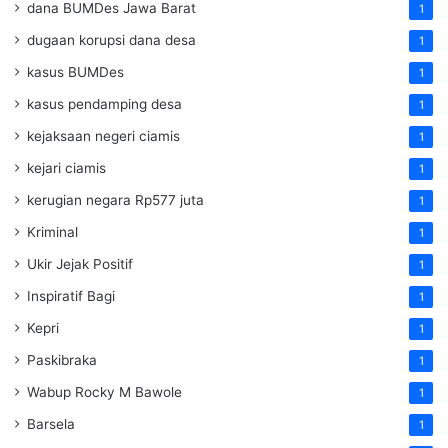
dana BUMDes Jawa Barat
1
dugaan korupsi dana desa
1
kasus BUMDes
1
kasus pendamping desa
1
kejaksaan negeri ciamis
1
kejari ciamis
1
kerugian negara Rp577 juta
1
Kriminal
1
Ukir Jejak Positif
1
Inspiratif Bagi
1
Kepri
1
Paskibraka
1
Wabup Rocky M Bawole
1
Barsela
1