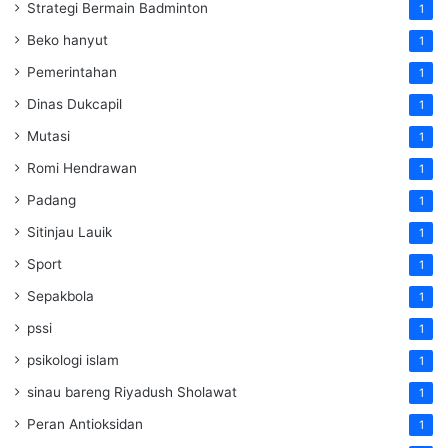
Strategi Bermain Badminton
1
Beko hanyut
1
Pemerintahan
1
Dinas Dukcapil
1
Mutasi
1
Romi Hendrawan
1
Padang
1
Sitinjau Lauik
1
Sport
1
Sepakbola
1
pssi
1
psikologi islam
1
sinau bareng Riyadush Sholawat
1
Peran Antioksidan
1