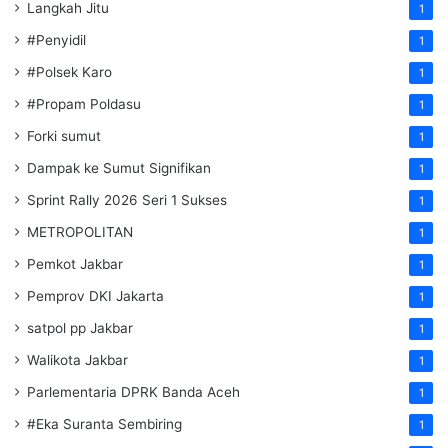
Langkah Jitu
1
#Penyidil
1
#Polsek Karo
1
#Propam Poldasu
1
Forki sumut
1
Dampak ke Sumut Signifikan
1
Sprint Rally 2026 Seri 1 Sukses
1
METROPOLITAN
1
Pemkot Jakbar
1
Pemprov DKI Jakarta
1
satpol pp Jakbar
1
Walikota Jakbar
1
Parlementaria DPRK Banda Aceh
1
#Eka Suranta Sembiring
1