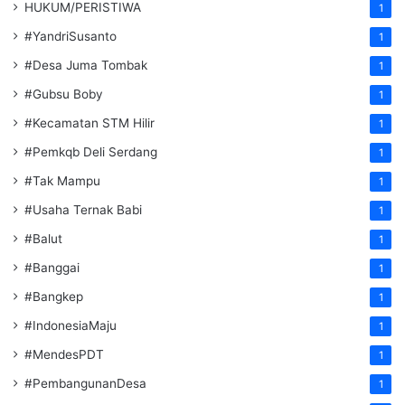
HUKUM/PERISTIWA
1
#YandriSusanto
1
#Desa Juma Tombak
1
#Gubsu Boby
1
#Kecamatan STM Hilir
1
#Pemkqb Deli Serdang
1
#Tak Mampu
1
#Usaha Ternak Babi
1
#Balut
1
#Banggai
1
#Bangkep
1
#IndonesiaMaju
1
#MendesPDT
1
#PembangunanDesa
1