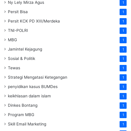
Ny Lely Mirza Agus
1
Persit Bisa
1
Persit KCK PD XIII/Merdeka
1
TNI-POLRI
1
MBG
1
Jamintel Kejagung
1
Sosial & Politik
1
Tewas
1
Strategi Mengatasi Ketegangan
1
penyidikan kasus BUMDes
1
keikhlasan dalam islam
1
Dinkes Bontang
1
Program MBG
1
Skill Email Marketing
1