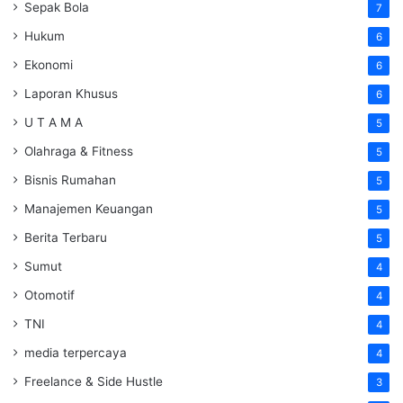
Sepak Bola
7
Hukum
6
Ekonomi
6
Laporan Khusus
6
U T A M A
5
Olahraga & Fitness
5
Bisnis Rumahan
5
Manajemen Keuangan
5
Berita Terbaru
5
Sumut
4
Otomotif
4
TNI
4
media terpercaya
4
Freelance & Side Hustle
3