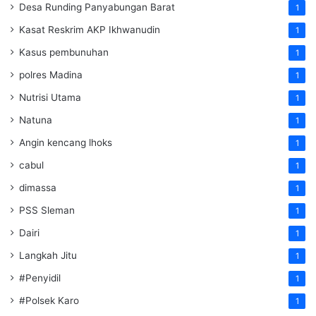
Desa Runding Panyabungan Barat
1
Kasat Reskrim AKP Ikhwanudin
1
Kasus pembunuhan
1
polres Madina
1
Nutrisi Utama
1
Natuna
1
Angin kencang lhoks
1
cabul
1
dimassa
1
PSS Sleman
1
Dairi
1
Langkah Jitu
1
#Penyidil
1
#Polsek Karo
1