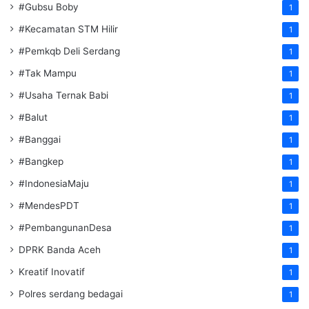
#Gubsu Boby
1
#Kecamatan STM Hilir
1
#Pemkqb Deli Serdang
1
#Tak Mampu
1
#Usaha Ternak Babi
1
#Balut
1
#Banggai
1
#Bangkep
1
#IndonesiaMaju
1
#MendesPDT
1
#PembangunanDesa
1
DPRK Banda Aceh
1
Kreatif Inovatif
1
Polres serdang bedagai
1