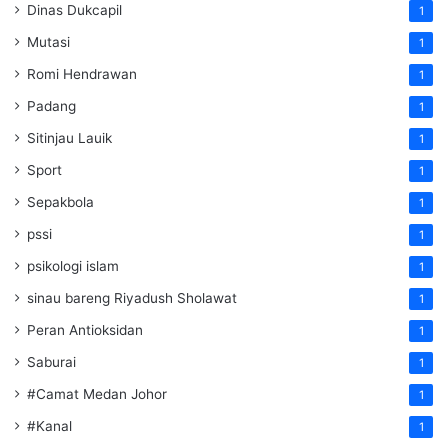
Dinas Dukcapil
1
Mutasi
1
Romi Hendrawan
1
Padang
1
Sitinjau Lauik
1
Sport
1
Sepakbola
1
pssi
1
psikologi islam
1
sinau bareng Riyadush Sholawat
1
Peran Antioksidan
1
Saburai
1
#Camat Medan Johor
1
#Kanal
1