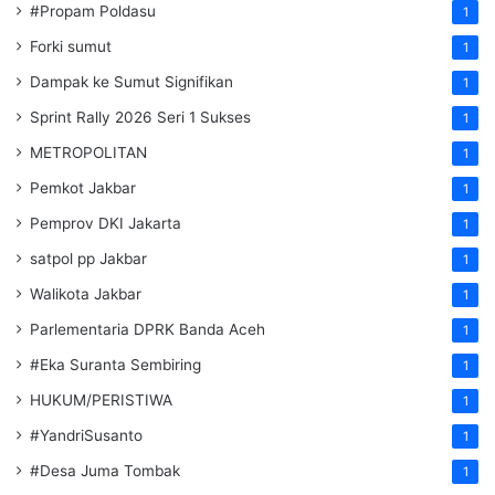
#Propam Poldasu
1
Forki sumut
1
Dampak ke Sumut Signifikan
1
Sprint Rally 2026 Seri 1 Sukses
1
METROPOLITAN
1
Pemkot Jakbar
1
Pemprov DKI Jakarta
1
satpol pp Jakbar
1
Walikota Jakbar
1
Parlementaria DPRK Banda Aceh
1
#Eka Suranta Sembiring
1
HUKUM/PERISTIWA
1
#YandriSusanto
1
#Desa Juma Tombak
1