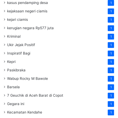
kasus pendamping desa
1
kejaksaan negeri ciamis
1
kejari ciamis
1
kerugian negara Rp577 juta
1
Kriminal
1
Ukir Jejak Positif
1
Inspiratif Bagi
1
Kepri
1
Paskibraka
1
Wabup Rocky M Bawole
1
Barsela
1
7 Geuchik di Aceh Barat di Copot
1
Gegara ini
1
Kecamatan Kendahe
1