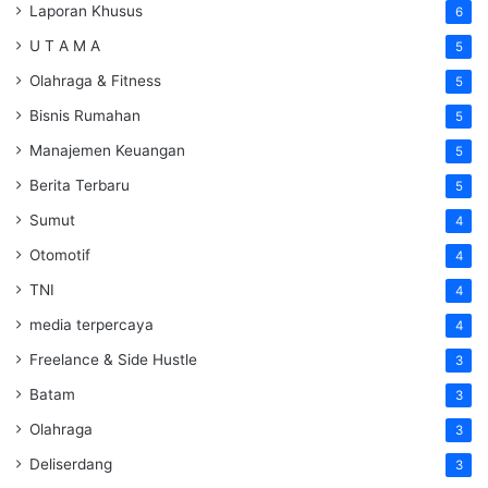
Laporan Khusus
6
U T A M A
5
Olahraga & Fitness
5
Bisnis Rumahan
5
Manajemen Keuangan
5
Berita Terbaru
5
Sumut
4
Otomotif
4
TNI
4
media terpercaya
4
Freelance & Side Hustle
3
Batam
3
Olahraga
3
Deliserdang
3