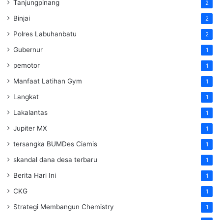
Tanjungpinang
2
Binjai
2
Polres Labuhanbatu
2
Gubernur
1
pemotor
1
Manfaat Latihan Gym
1
Langkat
1
Lakalantas
1
Jupiter MX
1
tersangka BUMDes Ciamis
1
skandal dana desa terbaru
1
Berita Hari Ini
1
CKG
1
Strategi Membangun Chemistry
1