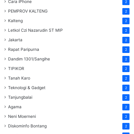
Cara iPhone
2
PEMPROV KALTENG
2
Kalteng
2
Letkol Czi Nazarudin ST MIP
2
Jakarta
2
Rapat Paripurna
2
Dandim 1301/Sangihe
2
TIPIKOR
2
Tanah Karo
2
Teknologi & Gadget
2
Tanjungbalai
2
Agama
2
Neni Moerneni
2
Diskominfo Bontang
2