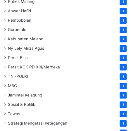
Polres Malang
1
Anwar Hafid
1
Pembobolan
1
Gorontalo
1
Kabupaten Malang
1
Ny Lely Mirza Agus
1
Persit Bisa
1
Persit KCK PD XIII/Merdeka
1
TNI-POLRI
1
MBG
1
Jamintel Kejagung
1
Sosial & Politik
1
Tewas
1
Strategi Mengatasi Ketegangan
1