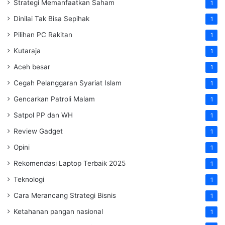
Strategi Memanfaatkan Saham
1
Dinilai Tak Bisa Sepihak
1
Pilihan PC Rakitan
1
Kutaraja
1
Aceh besar
1
Cegah Pelanggaran Syariat Islam
1
Gencarkan Patroli Malam
1
Satpol PP dan WH
1
Review Gadget
1
Opini
1
Rekomendasi Laptop Terbaik 2025
1
Teknologi
1
Cara Merancang Strategi Bisnis
1
Ketahanan pangan nasional
1