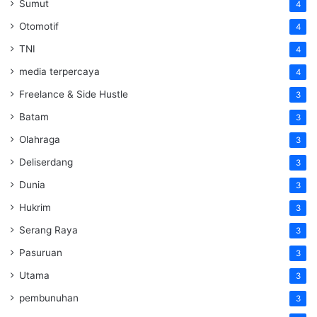
Sumut
4
Otomotif
4
TNI
4
media terpercaya
4
Freelance & Side Hustle
3
Batam
3
Olahraga
3
Deliserdang
3
Dunia
3
Hukrim
3
Serang Raya
3
Pasuruan
3
Utama
3
pembunuhan
3