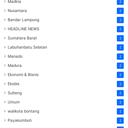
Madina
2
Nusantara
2
Bandar Lampung
2
HEADLINE NEWS
2
Sumatera Barat
2
Labuhanbatu Selatan
2
Manado
2
Madura
2
Ekonomi & Bisnis
2
Ekobis
2
Sulteng
2
Umum
2
walikota bontang
2
Payakumbuh
2