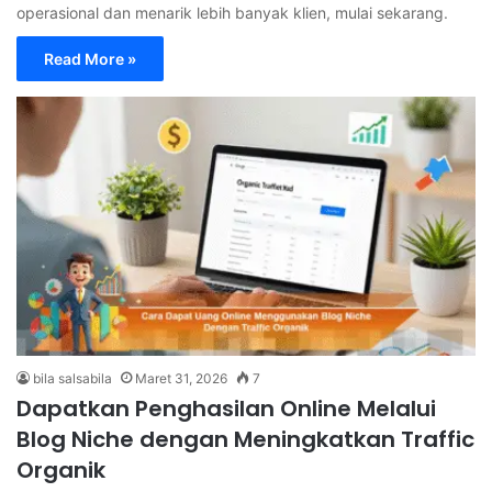
operasional dan menarik lebih banyak klien, mulai sekarang.
Read More »
bila salsabila
Maret 31, 2026
7
Dapatkan Penghasilan Online Melalui
Blog Niche dengan Meningkatkan Traffic
Organik