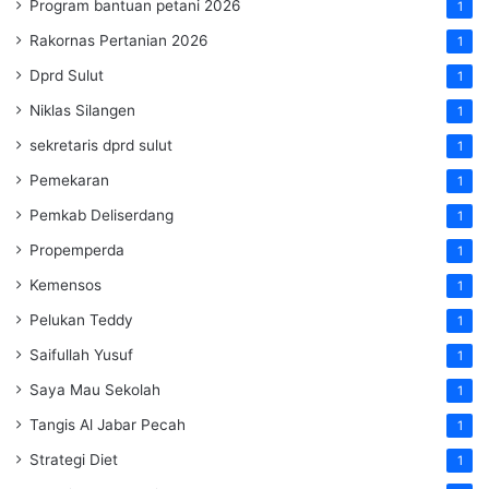
Program bantuan petani 2026
1
Rakornas Pertanian 2026
1
Dprd Sulut
1
Niklas Silangen
1
sekretaris dprd sulut
1
Pemekaran
1
Pemkab Deliserdang
1
Propemperda
1
Kemensos
1
Pelukan Teddy
1
Saifullah Yusuf
1
Saya Mau Sekolah
1
Tangis Al Jabar Pecah
1
Strategi Diet
1