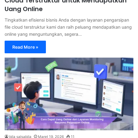
Cloud Terstruktur untuk Mendapatkan
Uang Online
Tingkatkan efisiensi bisnis Anda dengan layanan pengarsipan
file cloud terstruktur kami dan raih peluang mendapatkan uang
online yang menguntungkan, segera…
Read More »
bila salsabila
Maret 19, 2026
11