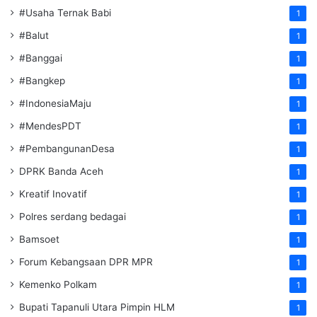
#Usaha Ternak Babi
1
#Balut
1
#Banggai
1
#Bangkep
1
#IndonesiaMaju
1
#MendesPDT
1
#PembangunanDesa
1
DPRK Banda Aceh
1
Kreatif Inovatif
1
Polres serdang bedagai
1
Bamsoet
1
Forum Kebangsaan DPR MPR
1
Kemenko Polkam
1
‎Bupati Tapanuli Utara Pimpin HLM
1