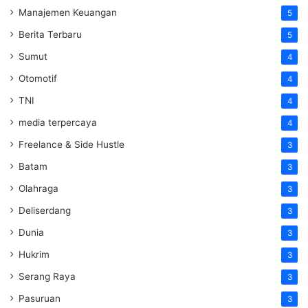
Manajemen Keuangan
5
Berita Terbaru
5
Sumut
4
Otomotif
4
TNI
4
media terpercaya
4
Freelance & Side Hustle
3
Batam
3
Olahraga
3
Deliserdang
3
Dunia
3
Hukrim
3
Serang Raya
3
Pasuruan
3