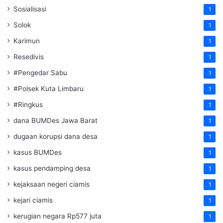
Sosialisasi
1
Solok
1
Karimun
1
Resedivis
1
#Pengedar Sabu
1
#Polsek Kuta Limbaru
1
#Ringkus
1
dana BUMDes Jawa Barat
1
dugaan korupsi dana desa
1
kasus BUMDes
1
kasus pendamping desa
1
kejaksaan negeri ciamis
1
kejari ciamis
1
kerugian negara Rp577 juta
1