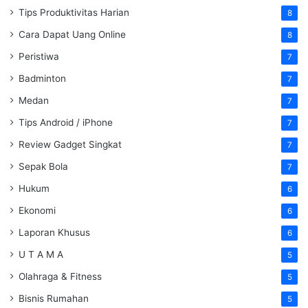
Tips Produktivitas Harian
8
Cara Dapat Uang Online
8
Peristiwa
7
Badminton
7
Medan
7
Tips Android / iPhone
7
Review Gadget Singkat
7
Sepak Bola
7
Hukum
6
Ekonomi
6
Laporan Khusus
6
U T A M A
5
Olahraga & Fitness
5
Bisnis Rumahan
5