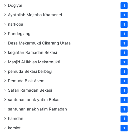
Dogiyai
1
Ayatollah Mojtaba Khamenei
1
narkoba
1
Pandeglang
1
Desa Mekarmukti Cikarang Utara
1
kegiatan Ramadan Bekasi
1
Masjid Al Ikhlas Mekarmukti
1
pemuda Bekasi berbagi
1
Pemuda Blok Asem
1
Safari Ramadan Bekasi
1
santunan anak yatim Bekasi
1
santunan anak yatim Ramadan
1
hamdan
1
korslet
1