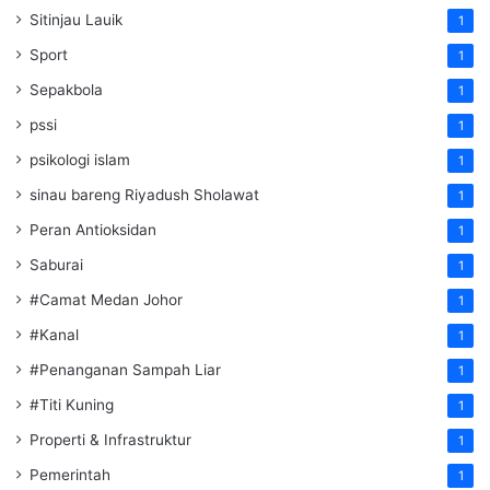
Sitinjau Lauik
1
Sport
1
Sepakbola
1
pssi
1
psikologi islam
1
sinau bareng Riyadush Sholawat
1
Peran Antioksidan
1
Saburai
1
#Camat Medan Johor
1
#Kanal
1
#Penanganan Sampah Liar
1
#Titi Kuning
1
Properti & Infrastruktur
1
Pemerintah
1