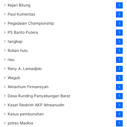
Kejari Bitung
1
Paul Kumentas
1
Pegadaian Championship
1
PS Barito Putera
1
tangkap
1
Rokan hulu
1
riau
1
Reny A. Lamadjido
1
Wagub
1
Almarhum Firmansyah
1
Desa Runding Panyabungan Barat
1
Kasat Reskrim AKP Ikhwanudin
1
Kasus pembunuhan
1
polres Madina
1