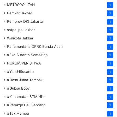
METROPOLITAN
1
Pemkot Jakbar
1
Pemprov DKI Jakarta
1
satpol pp Jakbar
1
Walikota Jakbar
1
Parlementaria DPRK Banda Aceh
1
#Eka Suranta Sembiring
1
HUKUM/PERISTIWA
1
#YandriSusanto
1
#Desa Juma Tombak
1
#Gubsu Boby
1
#Kecamatan STM Hilir
1
#Pemkqb Deli Serdang
1
#Tak Mampu
1