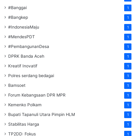
#Banggai
1
#Bangkep
1
#IndonesiaMaju
1
#MendesPDT
1
#PembangunanDesa
1
DPRK Banda Aceh
1
Kreatif Inovatif
1
Polres serdang bedagai
1
Bamsoet
1
Forum Kebangsaan DPR MPR
1
Kemenko Polkam
1
‎Bupati Tapanuli Utara Pimpin HLM
1
Stabilitas Harga
1
TP2DD: Fokus
1