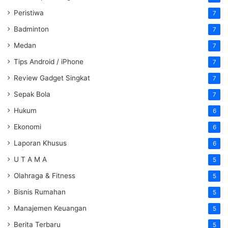
Peristiwa
7
Badminton
7
Medan
7
Tips Android / iPhone
7
Review Gadget Singkat
7
Sepak Bola
7
Hukum
6
Ekonomi
6
Laporan Khusus
6
U T A M A
5
Olahraga & Fitness
5
Bisnis Rumahan
5
Manajemen Keuangan
5
Berita Terbaru
5