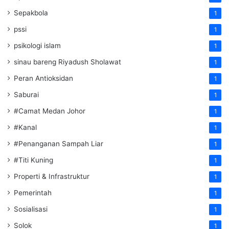
Sepakbola
1
pssi
1
psikologi islam
1
sinau bareng Riyadush Sholawat
1
Peran Antioksidan
1
Saburai
1
#Camat Medan Johor
1
#Kanal
1
#Penanganan Sampah Liar
1
#Titi Kuning
1
Properti & Infrastruktur
1
Pemerintah
1
Sosialisasi
1
Solok
1