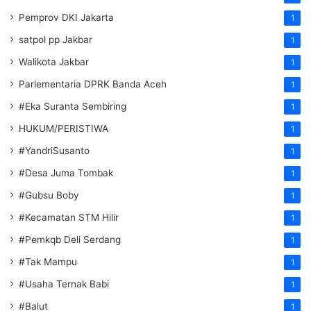
Pemprov DKI Jakarta
1
satpol pp Jakbar
1
Walikota Jakbar
1
Parlementaria DPRK Banda Aceh
1
#Eka Suranta Sembiring
1
HUKUM/PERISTIWA
1
#YandriSusanto
1
#Desa Juma Tombak
1
#Gubsu Boby
1
#Kecamatan STM Hilir
1
#Pemkqb Deli Serdang
1
#Tak Mampu
1
#Usaha Ternak Babi
1
#Balut
1