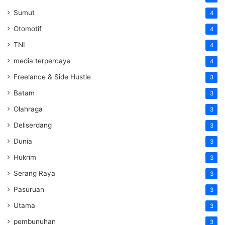
Sumut
4
Otomotif
4
TNI
4
media terpercaya
4
Freelance & Side Hustle
3
Batam
3
Olahraga
3
Deliserdang
3
Dunia
3
Hukrim
3
Serang Raya
3
Pasuruan
3
Utama
3
pembunuhan
3