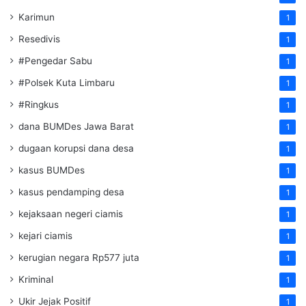
Karimun
1
Resedivis
1
#Pengedar Sabu
1
#Polsek Kuta Limbaru
1
#Ringkus
1
dana BUMDes Jawa Barat
1
dugaan korupsi dana desa
1
kasus BUMDes
1
kasus pendamping desa
1
kejaksaan negeri ciamis
1
kejari ciamis
1
kerugian negara Rp577 juta
1
Kriminal
1
Ukir Jejak Positif
1