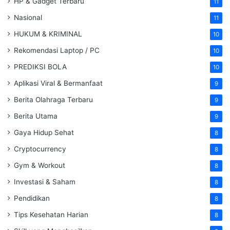
HP & Gadget Terbaru
11
Nasional
11
HUKUM & KRIMINAL
10
Rekomendasi Laptop / PC
10
PREDIKSI BOLA
10
Aplikasi Viral & Bermanfaat
9
Berita Olahraga Terbaru
9
Berita Utama
9
Gaya Hidup Sehat
8
Cryptocurrency
8
Gym & Workout
8
Investasi & Saham
8
Pendidikan
8
Tips Kesehatan Harian
8