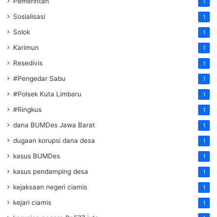
Pemerintah
1
Sosialisasi
1
Solok
1
Karimun
1
Resedivis
1
#Pengedar Sabu
1
#Polsek Kuta Limbaru
1
#Ringkus
1
dana BUMDes Jawa Barat
1
dugaan korupsi dana desa
1
kasus BUMDes
1
kasus pendamping desa
1
kejaksaan negeri ciamis
1
kejari ciamis
1