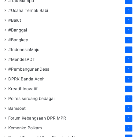
#Tak Mampu
1
#Usaha Ternak Babi
1
#Balut
1
#Banggai
1
#Bangkep
1
#IndonesiaMaju
1
#MendesPDT
1
#PembangunanDesa
1
DPRK Banda Aceh
1
Kreatif Inovatif
1
Polres serdang bedagai
1
Bamsoet
1
Forum Kebangsaan DPR MPR
1
Kemenko Polkam
1