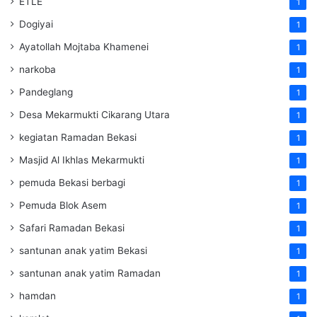
ETLE
1
Dogiyai
1
Ayatollah Mojtaba Khamenei
1
narkoba
1
Pandeglang
1
Desa Mekarmukti Cikarang Utara
1
kegiatan Ramadan Bekasi
1
Masjid Al Ikhlas Mekarmukti
1
pemuda Bekasi berbagi
1
Pemuda Blok Asem
1
Safari Ramadan Bekasi
1
santunan anak yatim Bekasi
1
santunan anak yatim Ramadan
1
hamdan
1