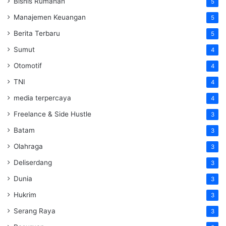
Bisnis Rumahan
5
Manajemen Keuangan
5
Berita Terbaru
5
Sumut
4
Otomotif
4
TNI
4
media terpercaya
4
Freelance & Side Hustle
3
Batam
3
Olahraga
3
Deliserdang
3
Dunia
3
Hukrim
3
Serang Raya
3