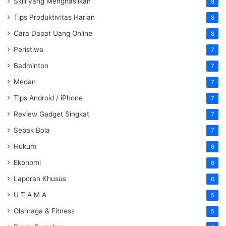
Skill yang Menghasilkan
8
Tips Produktivitas Harian
8
Cara Dapat Uang Online
8
Peristiwa
7
Badminton
7
Medan
7
Tips Android / iPhone
7
Review Gadget Singkat
7
Sepak Bola
7
Hukum
6
Ekonomi
6
Laporan Khusus
6
U T A M A
5
Olahraga & Fitness
5