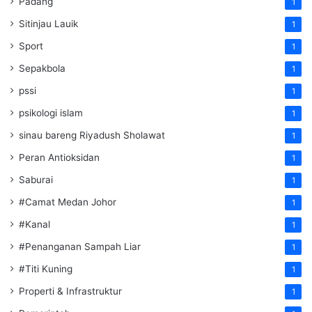
Padang
1
Sitinjau Lauik
1
Sport
1
Sepakbola
1
pssi
1
psikologi islam
1
sinau bareng Riyadush Sholawat
1
Peran Antioksidan
1
Saburai
1
#Camat Medan Johor
1
#Kanal
1
#Penanganan Sampah Liar
1
#Titi Kuning
1
Properti & Infrastruktur
1