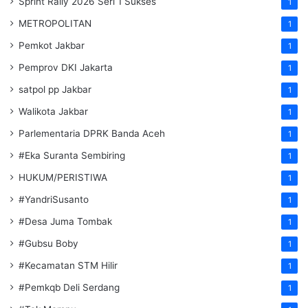
Sprint Rally 2026 Seri 1 Sukses
1
METROPOLITAN
1
Pemkot Jakbar
1
Pemprov DKI Jakarta
1
satpol pp Jakbar
1
Walikota Jakbar
1
Parlementaria DPRK Banda Aceh
1
#Eka Suranta Sembiring
1
HUKUM/PERISTIWA
1
#YandriSusanto
1
#Desa Juma Tombak
1
#Gubsu Boby
1
#Kecamatan STM Hilir
1
#Pemkqb Deli Serdang
1