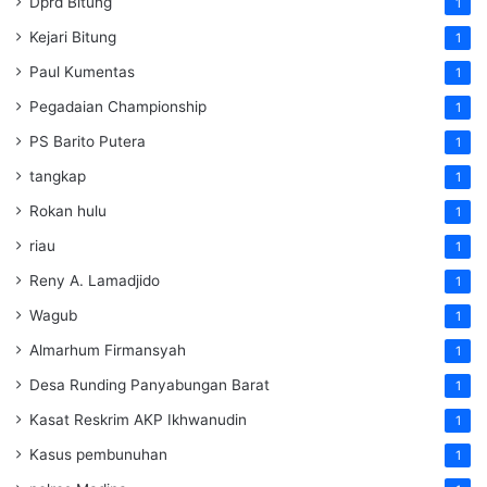
Dprd Bitung
1
Kejari Bitung
1
Paul Kumentas
1
Pegadaian Championship
1
PS Barito Putera
1
tangkap
1
Rokan hulu
1
riau
1
Reny A. Lamadjido
1
Wagub
1
Almarhum Firmansyah
1
Desa Runding Panyabungan Barat
1
Kasat Reskrim AKP Ikhwanudin
1
Kasus pembunuhan
1