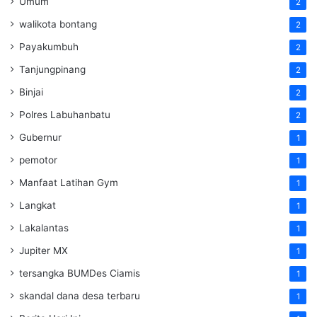
Umum
2
walikota bontang
2
Payakumbuh
2
Tanjungpinang
2
Binjai
2
Polres Labuhanbatu
2
Gubernur
1
pemotor
1
Manfaat Latihan Gym
1
Langkat
1
Lakalantas
1
Jupiter MX
1
tersangka BUMDes Ciamis
1
skandal dana desa terbaru
1