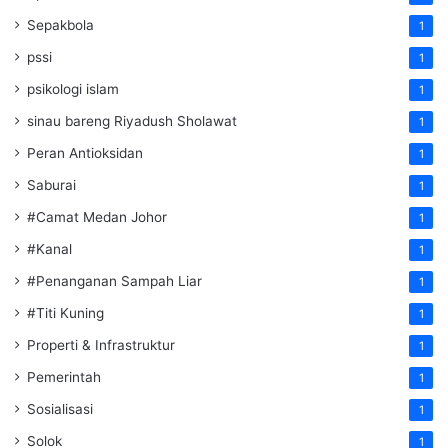
Sepakbola
1
pssi
1
psikologi islam
1
sinau bareng Riyadush Sholawat
1
Peran Antioksidan
1
Saburai
1
#Camat Medan Johor
1
#Kanal
1
#Penanganan Sampah Liar
1
#Titi Kuning
1
Properti & Infrastruktur
1
Pemerintah
1
Sosialisasi
1
Solok
1