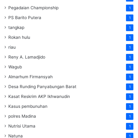
Pegadaian Championship
1
PS Barito Putera
1
tangkap
1
Rokan hulu
1
riau
1
Reny A. Lamadjido
1
Wagub
1
Almarhum Firmansyah
1
Desa Runding Panyabungan Barat
1
Kasat Reskrim AKP Ikhwanudin
1
Kasus pembunuhan
1
polres Madina
1
Nutrisi Utama
1
Natuna
1