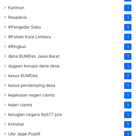
Karimun
1
Resedivis
1
#Pengedar Sabu
1
#Polsek Kuta Limbaru
1
#Ringkus
1
dana BUMDes Jawa Barat
1
dugaan korupsi dana desa
1
kasus BUMDes
1
kasus pendamping desa
1
kejaksaan negeri ciamis
1
kejari ciamis
1
kerugian negara Rp577 juta
1
Kriminal
1
Ukir Jejak Positif
1