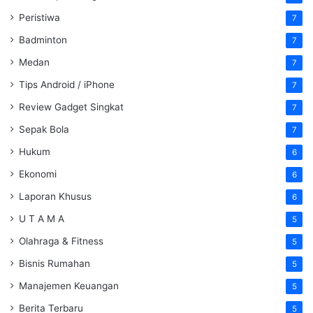
Peristiwa
7
Badminton
7
Medan
7
Tips Android / iPhone
7
Review Gadget Singkat
7
Sepak Bola
7
Hukum
6
Ekonomi
6
Laporan Khusus
6
U T A M A
5
Olahraga & Fitness
5
Bisnis Rumahan
5
Manajemen Keuangan
5
Berita Terbaru
5