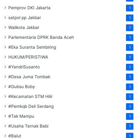
Pemprov DKI Jakarta
1
satpol pp Jakbar
1
Walikota Jakbar
1
Parlementaria DPRK Banda Aceh
1
#Eka Suranta Sembiring
1
HUKUM/PERISTIWA
1
#YandriSusanto
1
#Desa Juma Tombak
1
#Gubsu Boby
1
#Kecamatan STM Hilir
1
#Pemkqb Deli Serdang
1
#Tak Mampu
1
#Usaha Ternak Babi
1
#Balut
1