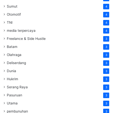
Sumut
4
Otomotif
4
TNI
4
media terpercaya
4
Freelance & Side Hustle
3
Batam
3
Olahraga
3
Deliserdang
3
Dunia
3
Hukrim
3
Serang Raya
3
Pasuruan
3
Utama
3
pembunuhan
3