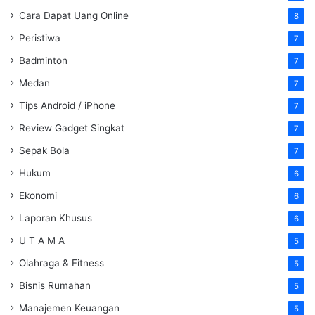
Cara Dapat Uang Online
8
Peristiwa
7
Badminton
7
Medan
7
Tips Android / iPhone
7
Review Gadget Singkat
7
Sepak Bola
7
Hukum
6
Ekonomi
6
Laporan Khusus
6
U T A M A
5
Olahraga & Fitness
5
Bisnis Rumahan
5
Manajemen Keuangan
5