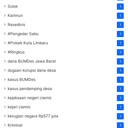
Solok
1
Karimun
1
Resedivis
1
#Pengedar Sabu
1
#Polsek Kuta Limbaru
1
#Ringkus
1
dana BUMDes Jawa Barat
1
dugaan korupsi dana desa
1
kasus BUMDes
1
kasus pendamping desa
1
kejaksaan negeri ciamis
1
kejari ciamis
1
kerugian negara Rp577 juta
1
Kriminal
1