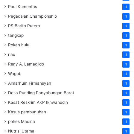
Paul Kumentas
1
Pegadaian Championship
1
PS Barito Putera
1
tangkap
1
Rokan hulu
1
riau
1
Reny A. Lamadjido
1
Wagub
1
Almarhum Firmansyah
1
Desa Runding Panyabungan Barat
1
Kasat Reskrim AKP Ikhwanudin
1
Kasus pembunuhan
1
polres Madina
1
Nutrisi Utama
1