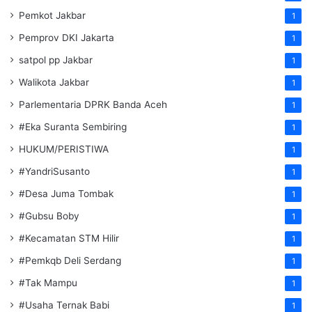
Pemkot Jakbar
1
Pemprov DKI Jakarta
1
satpol pp Jakbar
1
Walikota Jakbar
1
Parlementaria DPRK Banda Aceh
1
#Eka Suranta Sembiring
1
HUKUM/PERISTIWA
1
#YandriSusanto
1
#Desa Juma Tombak
1
#Gubsu Boby
1
#Kecamatan STM Hilir
1
#Pemkqb Deli Serdang
1
#Tak Mampu
1
#Usaha Ternak Babi
1