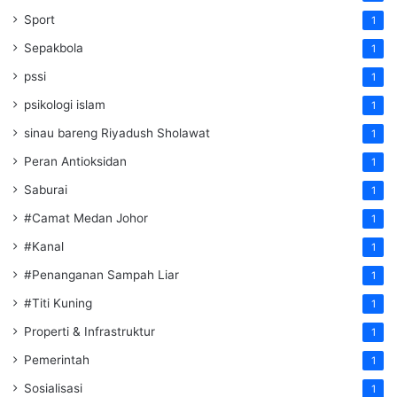
Sport
1
Sepakbola
1
pssi
1
psikologi islam
1
sinau bareng Riyadush Sholawat
1
Peran Antioksidan
1
Saburai
1
#Camat Medan Johor
1
#Kanal
1
#Penanganan Sampah Liar
1
#Titi Kuning
1
Properti & Infrastruktur
1
Pemerintah
1
Sosialisasi
1