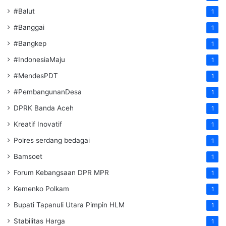
#Balut
1
#Banggai
1
#Bangkep
1
#IndonesiaMaju
1
#MendesPDT
1
#PembangunanDesa
1
DPRK Banda Aceh
1
Kreatif Inovatif
1
Polres serdang bedagai
1
Bamsoet
1
Forum Kebangsaan DPR MPR
1
Kemenko Polkam
1
‎Bupati Tapanuli Utara Pimpin HLM
1
Stabilitas Harga
1