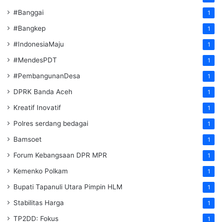
#Banggai
1
#Bangkep
1
#IndonesiaMaju
1
#MendesPDT
1
#PembangunanDesa
1
DPRK Banda Aceh
1
Kreatif Inovatif
1
Polres serdang bedagai
1
Bamsoet
1
Forum Kebangsaan DPR MPR
1
Kemenko Polkam
1
‎Bupati Tapanuli Utara Pimpin HLM
1
Stabilitas Harga
1
TP2DD: Fokus
1