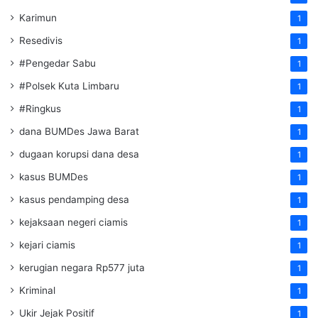
Karimun
1
Resedivis
1
#Pengedar Sabu
1
#Polsek Kuta Limbaru
1
#Ringkus
1
dana BUMDes Jawa Barat
1
dugaan korupsi dana desa
1
kasus BUMDes
1
kasus pendamping desa
1
kejaksaan negeri ciamis
1
kejari ciamis
1
kerugian negara Rp577 juta
1
Kriminal
1
Ukir Jejak Positif
1