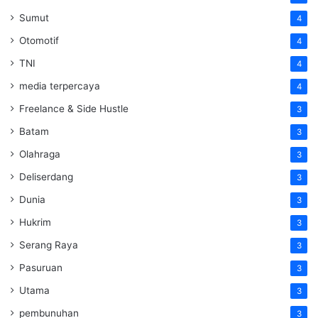
Sumut
4
Otomotif
4
TNI
4
media terpercaya
4
Freelance & Side Hustle
3
Batam
3
Olahraga
3
Deliserdang
3
Dunia
3
Hukrim
3
Serang Raya
3
Pasuruan
3
Utama
3
pembunuhan
3