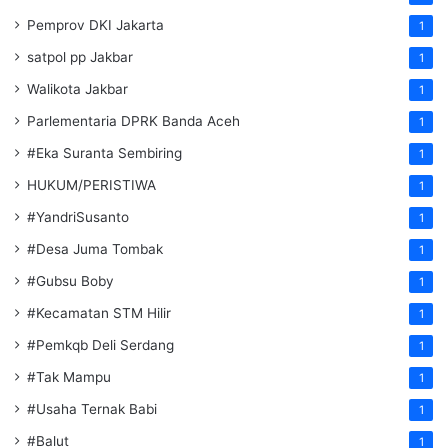
Pemprov DKI Jakarta
1
satpol pp Jakbar
1
Walikota Jakbar
1
Parlementaria DPRK Banda Aceh
1
#Eka Suranta Sembiring
1
HUKUM/PERISTIWA
1
#YandriSusanto
1
#Desa Juma Tombak
1
#Gubsu Boby
1
#Kecamatan STM Hilir
1
#Pemkqb Deli Serdang
1
#Tak Mampu
1
#Usaha Ternak Babi
1
#Balut
1