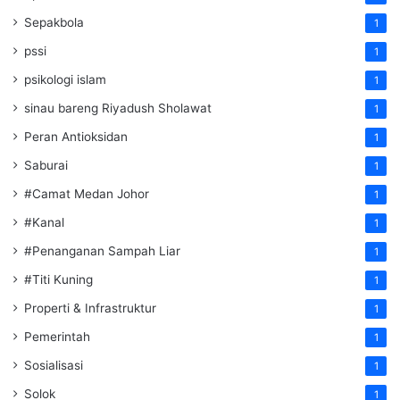
Sepakbola
1
pssi
1
psikologi islam
1
sinau bareng Riyadush Sholawat
1
Peran Antioksidan
1
Saburai
1
#Camat Medan Johor
1
#Kanal
1
#Penanganan Sampah Liar
1
#Titi Kuning
1
Properti & Infrastruktur
1
Pemerintah
1
Sosialisasi
1
Solok
1