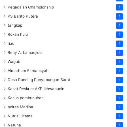
Pegadaian Championship
1
PS Barito Putera
1
tangkap
1
Rokan hulu
1
riau
1
Reny A. Lamadjido
1
Wagub
1
Almarhum Firmansyah
1
Desa Runding Panyabungan Barat
1
Kasat Reskrim AKP Ikhwanudin
1
Kasus pembunuhan
1
polres Madina
1
Nutrisi Utama
1
Natuna
1