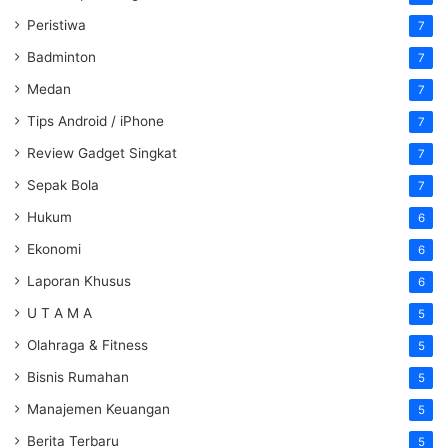
Peristiwa
7
Badminton
7
Medan
7
Tips Android / iPhone
7
Review Gadget Singkat
7
Sepak Bola
7
Hukum
6
Ekonomi
6
Laporan Khusus
6
U T A M A
5
Olahraga & Fitness
5
Bisnis Rumahan
5
Manajemen Keuangan
5
Berita Terbaru
5