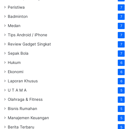
Peristiwa
7
Badminton
7
Medan
7
Tips Android / iPhone
7
Review Gadget Singkat
7
Sepak Bola
7
Hukum
6
Ekonomi
6
Laporan Khusus
6
U T A M A
5
Olahraga & Fitness
5
Bisnis Rumahan
5
Manajemen Keuangan
5
Berita Terbaru
5