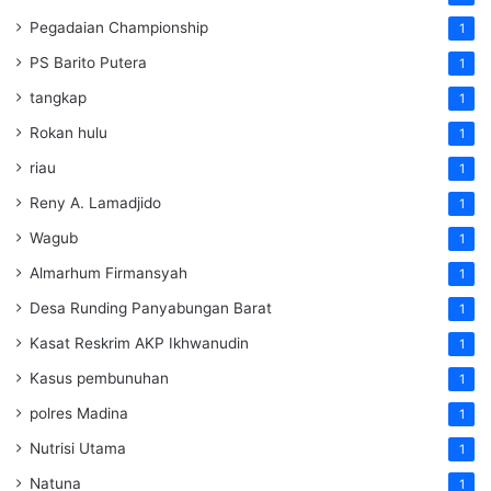
Pegadaian Championship
1
PS Barito Putera
1
tangkap
1
Rokan hulu
1
riau
1
Reny A. Lamadjido
1
Wagub
1
Almarhum Firmansyah
1
Desa Runding Panyabungan Barat
1
Kasat Reskrim AKP Ikhwanudin
1
Kasus pembunuhan
1
polres Madina
1
Nutrisi Utama
1
Natuna
1