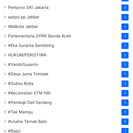
Pemprov DKI Jakarta
1
satpol pp Jakbar
1
Walikota Jakbar
1
Parlementaria DPRK Banda Aceh
1
#Eka Suranta Sembiring
1
HUKUM/PERISTIWA
1
#YandriSusanto
1
#Desa Juma Tombak
1
#Gubsu Boby
1
#Kecamatan STM Hilir
1
#Pemkqb Deli Serdang
1
#Tak Mampu
1
#Usaha Ternak Babi
1
#Balut
1