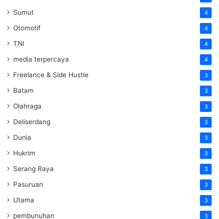
Sumut
4
Otomotif
4
TNI
4
media terpercaya
4
Freelance & Side Hustle
3
Batam
3
Olahraga
3
Deliserdang
3
Dunia
3
Hukrim
3
Serang Raya
3
Pasuruan
3
Utama
3
pembunuhan
3