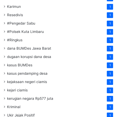
Karimun
1
Resedivis
1
#Pengedar Sabu
1
#Polsek Kuta Limbaru
1
#Ringkus
1
dana BUMDes Jawa Barat
1
dugaan korupsi dana desa
1
kasus BUMDes
1
kasus pendamping desa
1
kejaksaan negeri ciamis
1
kejari ciamis
1
kerugian negara Rp577 juta
1
Kriminal
1
Ukir Jejak Positif
1