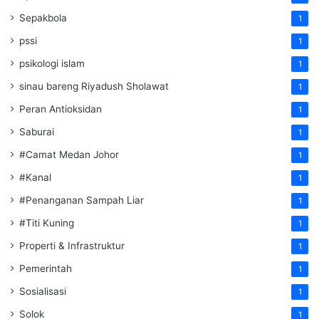
Sepakbola
1
pssi
1
psikologi islam
1
sinau bareng Riyadush Sholawat
1
Peran Antioksidan
1
Saburai
1
#Camat Medan Johor
1
#Kanal
1
#Penanganan Sampah Liar
1
#Titi Kuning
1
Properti & Infrastruktur
1
Pemerintah
1
Sosialisasi
1
Solok
1