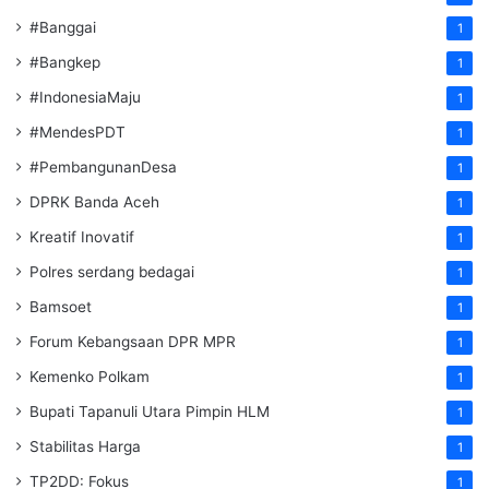
#Banggai
1
#Bangkep
1
#IndonesiaMaju
1
#MendesPDT
1
#PembangunanDesa
1
DPRK Banda Aceh
1
Kreatif Inovatif
1
Polres serdang bedagai
1
Bamsoet
1
Forum Kebangsaan DPR MPR
1
Kemenko Polkam
1
‎Bupati Tapanuli Utara Pimpin HLM
1
Stabilitas Harga
1
TP2DD: Fokus
1