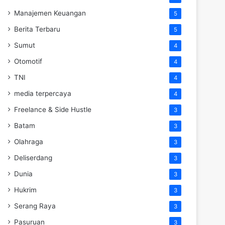
Manajemen Keuangan
5
Berita Terbaru
5
Sumut
4
Otomotif
4
TNI
4
media terpercaya
4
Freelance & Side Hustle
3
Batam
3
Olahraga
3
Deliserdang
3
Dunia
3
Hukrim
3
Serang Raya
3
Pasuruan
3