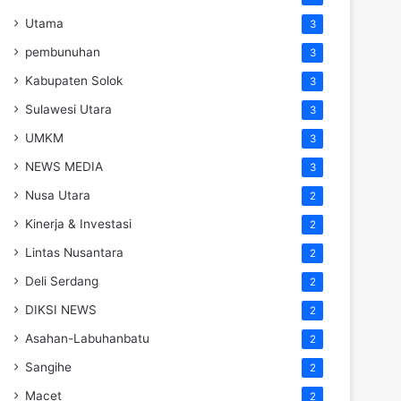
Utama
3
pembunuhan
3
Kabupaten Solok
3
Sulawesi Utara
3
UMKM
3
NEWS MEDIA
3
Nusa Utara
2
Kinerja & Investasi
2
Lintas Nusantara
2
Deli Serdang
2
DIKSI NEWS
2
Asahan-Labuhanbatu
2
Sangihe
2
Macet
2