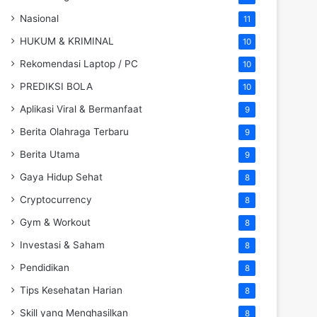
Nasional
11
HUKUM & KRIMINAL
10
Rekomendasi Laptop / PC
10
PREDIKSI BOLA
10
Aplikasi Viral & Bermanfaat
9
Berita Olahraga Terbaru
9
Berita Utama
9
Gaya Hidup Sehat
8
Cryptocurrency
8
Gym & Workout
8
Investasi & Saham
8
Pendidikan
8
Tips Kesehatan Harian
8
Skill yang Menghasilkan
8