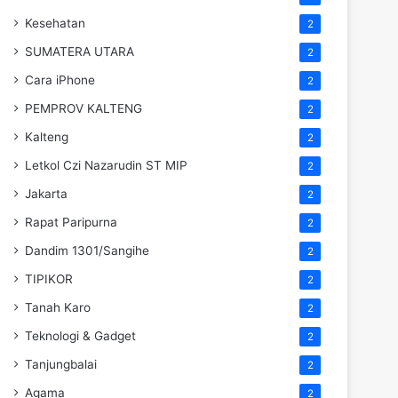
Kesehatan
2
SUMATERA UTARA
2
Cara iPhone
2
PEMPROV KALTENG
2
Kalteng
2
Letkol Czi Nazarudin ST MIP
2
Jakarta
2
Rapat Paripurna
2
Dandim 1301/Sangihe
2
TIPIKOR
2
Tanah Karo
2
Teknologi & Gadget
2
Tanjungbalai
2
Agama
2