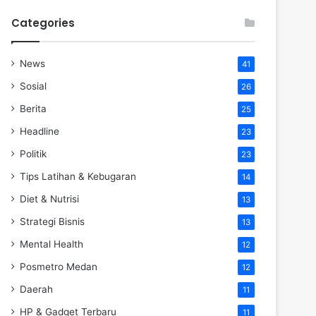
Categories
News
41
Sosial
26
Berita
25
Headline
23
Politik
23
Tips Latihan & Kebugaran
14
Diet & Nutrisi
13
Strategi Bisnis
13
Mental Health
12
Posmetro Medan
12
Daerah
11
HP & Gadget Terbaru
11