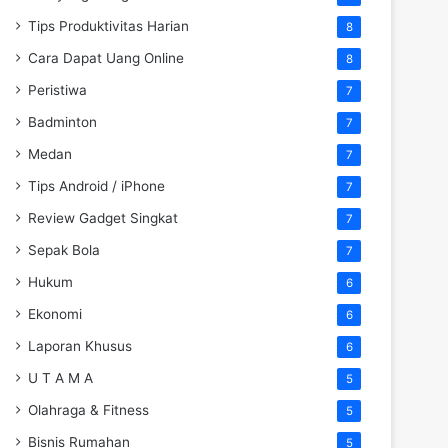
Tips Produktivitas Harian
8
Cara Dapat Uang Online
8
Peristiwa
7
Badminton
7
Medan
7
Tips Android / iPhone
7
Review Gadget Singkat
7
Sepak Bola
7
Hukum
6
Ekonomi
6
Laporan Khusus
6
U T A M A
5
Olahraga & Fitness
5
Bisnis Rumahan
5