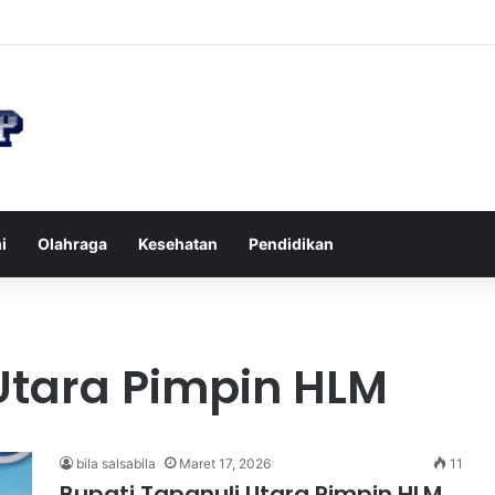
n di Restoran agar Diet Berhasil dan Kalori Tetap Terkontrol
i
Olahraga
Kesehatan
Pendidikan
 Utara Pimpin HLM
bila salsabila
Maret 17, 2026
11
Bupati Tapanuli Utara Pimpin HLM