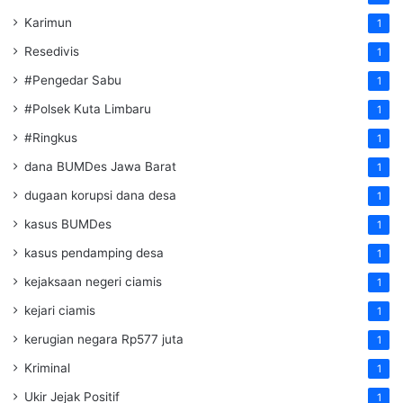
Karimun
1
Resedivis
1
#Pengedar Sabu
1
#Polsek Kuta Limbaru
1
#Ringkus
1
dana BUMDes Jawa Barat
1
dugaan korupsi dana desa
1
kasus BUMDes
1
kasus pendamping desa
1
kejaksaan negeri ciamis
1
kejari ciamis
1
kerugian negara Rp577 juta
1
Kriminal
1
Ukir Jejak Positif
1