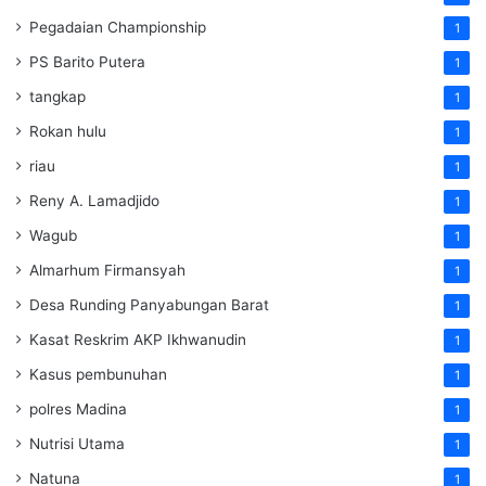
Pegadaian Championship
1
PS Barito Putera
1
tangkap
1
Rokan hulu
1
riau
1
Reny A. Lamadjido
1
Wagub
1
Almarhum Firmansyah
1
Desa Runding Panyabungan Barat
1
Kasat Reskrim AKP Ikhwanudin
1
Kasus pembunuhan
1
polres Madina
1
Nutrisi Utama
1
Natuna
1