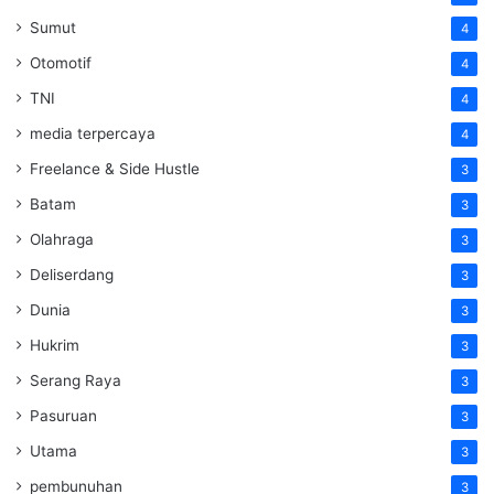
Sumut
4
Otomotif
4
TNI
4
media terpercaya
4
Freelance & Side Hustle
3
Batam
3
Olahraga
3
Deliserdang
3
Dunia
3
Hukrim
3
Serang Raya
3
Pasuruan
3
Utama
3
pembunuhan
3