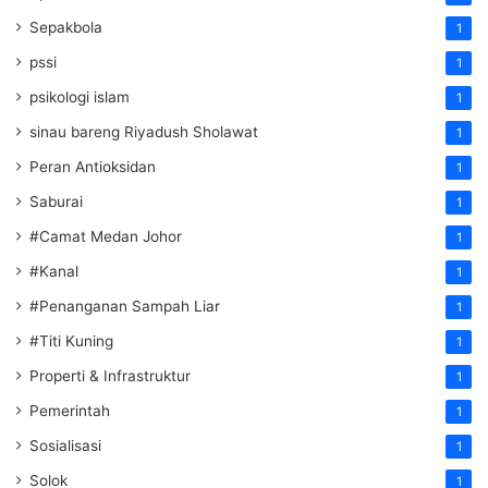
Sepakbola
1
pssi
1
psikologi islam
1
sinau bareng Riyadush Sholawat
1
Peran Antioksidan
1
Saburai
1
#Camat Medan Johor
1
#Kanal
1
#Penanganan Sampah Liar
1
#Titi Kuning
1
Properti & Infrastruktur
1
Pemerintah
1
Sosialisasi
1
Solok
1