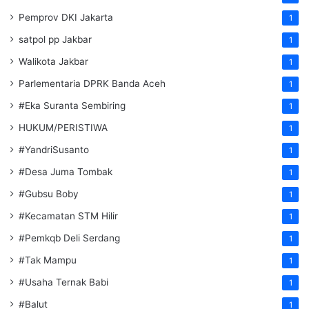
Pemprov DKI Jakarta
1
satpol pp Jakbar
1
Walikota Jakbar
1
Parlementaria DPRK Banda Aceh
1
#Eka Suranta Sembiring
1
HUKUM/PERISTIWA
1
#YandriSusanto
1
#Desa Juma Tombak
1
#Gubsu Boby
1
#Kecamatan STM Hilir
1
#Pemkqb Deli Serdang
1
#Tak Mampu
1
#Usaha Ternak Babi
1
#Balut
1