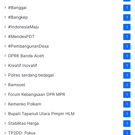
#Banggai
1
#Bangkep
1
#IndonesiaMaju
1
#MendesPDT
1
#PembangunanDesa
1
DPRK Banda Aceh
1
Kreatif Inovatif
1
Polres serdang bedagai
1
Bamsoet
1
Forum Kebangsaan DPR MPR
1
Kemenko Polkam
1
‎Bupati Tapanuli Utara Pimpin HLM
1
Stabilitas Harga
1
TP2DD: Fokus
1