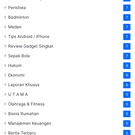
Peristiwa
7
Badminton
7
Medan
7
Tips Android / iPhone
7
Review Gadget Singkat
7
Sepak Bola
7
Hukum
6
Ekonomi
6
Laporan Khusus
6
U T A M A
5
Olahraga & Fitness
5
Bisnis Rumahan
5
Manajemen Keuangan
5
Berita Terbaru
5