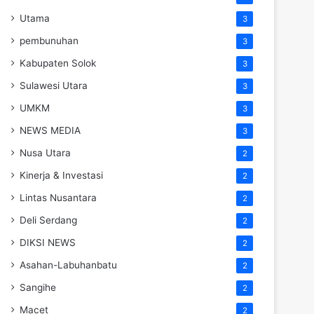
Utama
3
pembunuhan
3
Kabupaten Solok
3
Sulawesi Utara
3
UMKM
3
NEWS MEDIA
3
Nusa Utara
2
Kinerja & Investasi
2
Lintas Nusantara
2
Deli Serdang
2
DIKSI NEWS
2
Asahan-Labuhanbatu
2
Sangihe
2
Macet
2