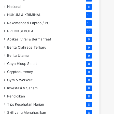
Nasional
11
HUKUM & KRIMINAL
10
Rekomendasi Laptop / PC
10
PREDIKSI BOLA
10
Aplikasi Viral & Bermanfaat
9
Berita Olahraga Terbaru
9
Berita Utama
9
Gaya Hidup Sehat
8
Cryptocurrency
8
Gym & Workout
8
Investasi & Saham
8
Pendidikan
8
Tips Kesehatan Harian
8
Skill yang Menghasilkan
8