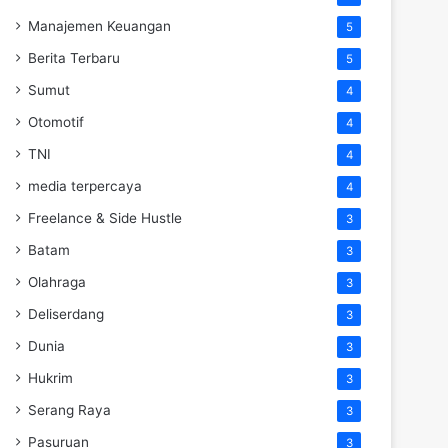
Manajemen Keuangan
5
Berita Terbaru
5
Sumut
4
Otomotif
4
TNI
4
media terpercaya
4
Freelance & Side Hustle
3
Batam
3
Olahraga
3
Deliserdang
3
Dunia
3
Hukrim
3
Serang Raya
3
Pasuruan
3