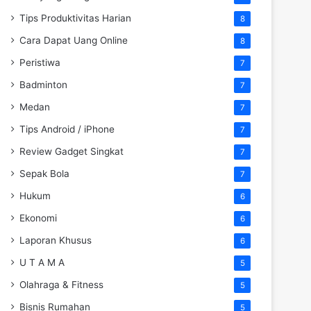
Tips Produktivitas Harian
8
Cara Dapat Uang Online
8
Peristiwa
7
Badminton
7
Medan
7
Tips Android / iPhone
7
Review Gadget Singkat
7
Sepak Bola
7
Hukum
6
Ekonomi
6
Laporan Khusus
6
U T A M A
5
Olahraga & Fitness
5
Bisnis Rumahan
5