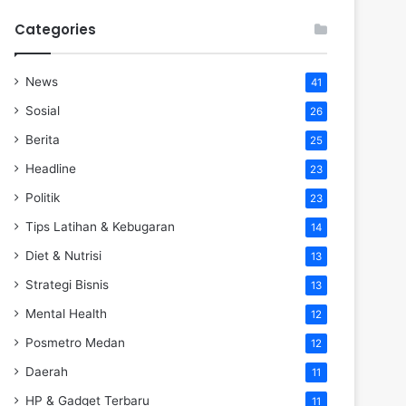
Categories
News
41
Sosial
26
Berita
25
Headline
23
Politik
23
Tips Latihan & Kebugaran
14
Diet & Nutrisi
13
Strategi Bisnis
13
Mental Health
12
Posmetro Medan
12
Daerah
11
HP & Gadget Terbaru
11