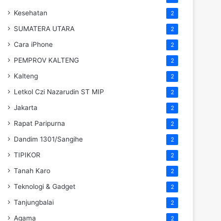
Kesehatan
2
SUMATERA UTARA
2
Cara iPhone
2
PEMPROV KALTENG
2
Kalteng
2
Letkol Czi Nazarudin ST MIP
2
Jakarta
2
Rapat Paripurna
2
Dandim 1301/Sangihe
2
TIPIKOR
2
Tanah Karo
2
Teknologi & Gadget
2
Tanjungbalai
2
Agama
2