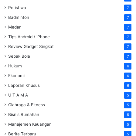
Peristiwa
7
Badminton
7
Medan
7
Tips Android / iPhone
7
Review Gadget Singkat
7
Sepak Bola
7
Hukum
6
Ekonomi
6
Laporan Khusus
6
U T A M A
5
Olahraga & Fitness
5
Bisnis Rumahan
5
Manajemen Keuangan
5
Berita Terbaru
5