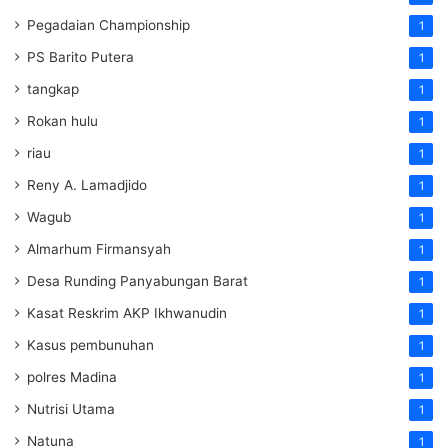
Pegadaian Championship
1
PS Barito Putera
1
tangkap
1
Rokan hulu
1
riau
1
Reny A. Lamadjido
1
Wagub
1
Almarhum Firmansyah
1
Desa Runding Panyabungan Barat
1
Kasat Reskrim AKP Ikhwanudin
1
Kasus pembunuhan
1
polres Madina
1
Nutrisi Utama
1
Natuna
1