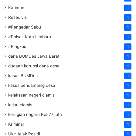
Karimun
1
Resedivis
1
#Pengedar Sabu
1
#Polsek Kuta Limbaru
1
#Ringkus
1
dana BUMDes Jawa Barat
1
dugaan korupsi dana desa
1
kasus BUMDes
1
kasus pendamping desa
1
kejaksaan negeri ciamis
1
kejari ciamis
1
kerugian negara Rp577 juta
1
Kriminal
1
Ukir Jejak Positif
1