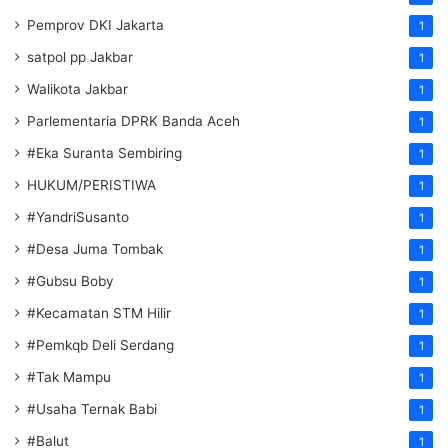
Pemprov DKI Jakarta
1
satpol pp Jakbar
1
Walikota Jakbar
1
Parlementaria DPRK Banda Aceh
1
#Eka Suranta Sembiring
1
HUKUM/PERISTIWA
1
#YandriSusanto
1
#Desa Juma Tombak
1
#Gubsu Boby
1
#Kecamatan STM Hilir
1
#Pemkqb Deli Serdang
1
#Tak Mampu
1
#Usaha Ternak Babi
1
#Balut
1