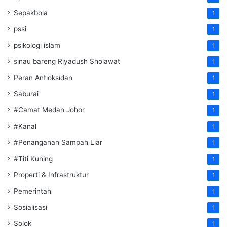
Sepakbola
1
pssi
1
psikologi islam
1
sinau bareng Riyadush Sholawat
1
Peran Antioksidan
1
Saburai
1
#Camat Medan Johor
1
#Kanal
1
#Penanganan Sampah Liar
1
#Titi Kuning
1
Properti & Infrastruktur
1
Pemerintah
1
Sosialisasi
1
Solok
1