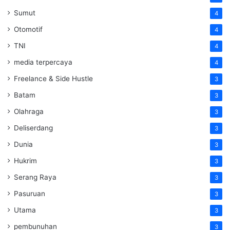
Sumut
4
Otomotif
4
TNI
4
media terpercaya
4
Freelance & Side Hustle
3
Batam
3
Olahraga
3
Deliserdang
3
Dunia
3
Hukrim
3
Serang Raya
3
Pasuruan
3
Utama
3
pembunuhan
3