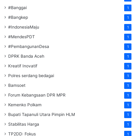
#Banggai
1
#Bangkep
1
#IndonesiaMaju
1
#MendesPDT
1
#PembangunanDesa
1
DPRK Banda Aceh
1
Kreatif Inovatif
1
Polres serdang bedagai
1
Bamsoet
1
Forum Kebangsaan DPR MPR
1
Kemenko Polkam
1
‎Bupati Tapanuli Utara Pimpin HLM
1
Stabilitas Harga
1
TP2DD: Fokus
1