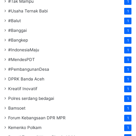
#Tak Mampu
1
#Usaha Ternak Babi
1
#Balut
1
#Banggai
1
#Bangkep
1
#IndonesiaMaju
1
#MendesPDT
1
#PembangunanDesa
1
DPRK Banda Aceh
1
Kreatif Inovatif
1
Polres serdang bedagai
1
Bamsoet
1
Forum Kebangsaan DPR MPR
1
Kemenko Polkam
1