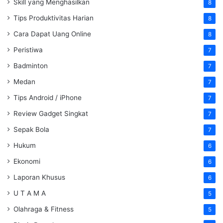
Skill yang Menghasilkan
8
Tips Produktivitas Harian
8
Cara Dapat Uang Online
8
Peristiwa
7
Badminton
7
Medan
7
Tips Android / iPhone
7
Review Gadget Singkat
7
Sepak Bola
7
Hukum
6
Ekonomi
6
Laporan Khusus
6
U T A M A
5
Olahraga & Fitness
5