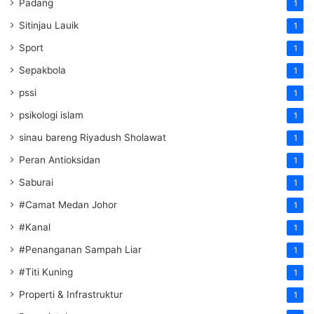
Padang
1
Sitinjau Lauik
1
Sport
1
Sepakbola
1
pssi
1
psikologi islam
1
sinau bareng Riyadush Sholawat
1
Peran Antioksidan
1
Saburai
1
#Camat Medan Johor
1
#Kanal
1
#Penanganan Sampah Liar
1
#Titi Kuning
1
Properti & Infrastruktur
1