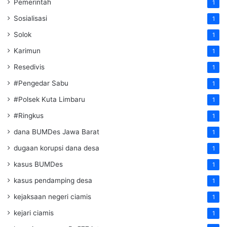
Pemerintah
1
Sosialisasi
1
Solok
1
Karimun
1
Resedivis
1
#Pengedar Sabu
1
#Polsek Kuta Limbaru
1
#Ringkus
1
dana BUMDes Jawa Barat
1
dugaan korupsi dana desa
1
kasus BUMDes
1
kasus pendamping desa
1
kejaksaan negeri ciamis
1
kejari ciamis
1