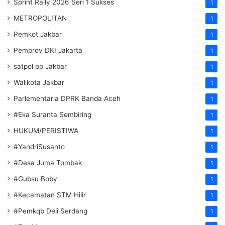
Sprint Rally 2026 Seri 1 Sukses
1
METROPOLITAN
1
Pemkot Jakbar
1
Pemprov DKI Jakarta
1
satpol pp Jakbar
1
Walikota Jakbar
1
Parlementaria DPRK Banda Aceh
1
#Eka Suranta Sembiring
1
HUKUM/PERISTIWA
1
#YandriSusanto
1
#Desa Juma Tombak
1
#Gubsu Boby
1
#Kecamatan STM Hilir
1
#Pemkqb Deli Serdang
1