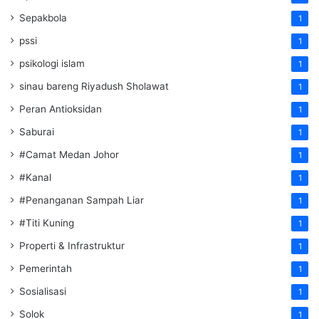
Sepakbola
1
pssi
1
psikologi islam
1
sinau bareng Riyadush Sholawat
1
Peran Antioksidan
1
Saburai
1
#Camat Medan Johor
1
#Kanal
1
#Penanganan Sampah Liar
1
#Titi Kuning
1
Properti & Infrastruktur
1
Pemerintah
1
Sosialisasi
1
Solok
1