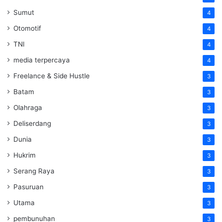
Sumut
4
Otomotif
4
TNI
4
media terpercaya
4
Freelance & Side Hustle
3
Batam
3
Olahraga
3
Deliserdang
3
Dunia
3
Hukrim
3
Serang Raya
3
Pasuruan
3
Utama
3
pembunuhan
3