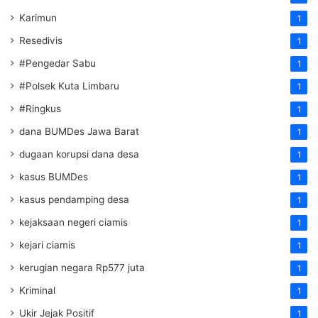
Karimun
1
Resedivis
1
#Pengedar Sabu
1
#Polsek Kuta Limbaru
1
#Ringkus
1
dana BUMDes Jawa Barat
1
dugaan korupsi dana desa
1
kasus BUMDes
1
kasus pendamping desa
1
kejaksaan negeri ciamis
1
kejari ciamis
1
kerugian negara Rp577 juta
1
Kriminal
1
Ukir Jejak Positif
1