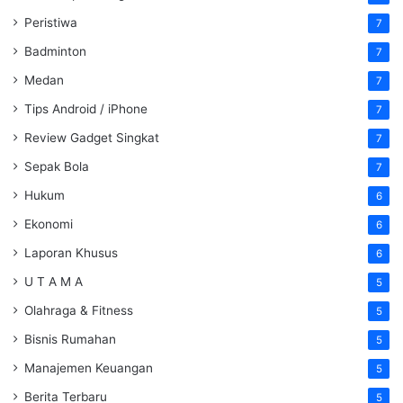
Peristiwa
7
Badminton
7
Medan
7
Tips Android / iPhone
7
Review Gadget Singkat
7
Sepak Bola
7
Hukum
6
Ekonomi
6
Laporan Khusus
6
U T A M A
5
Olahraga & Fitness
5
Bisnis Rumahan
5
Manajemen Keuangan
5
Berita Terbaru
5