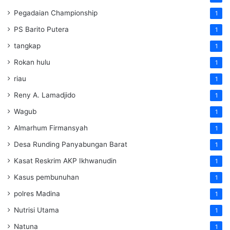
Pegadaian Championship
1
PS Barito Putera
1
tangkap
1
Rokan hulu
1
riau
1
Reny A. Lamadjido
1
Wagub
1
Almarhum Firmansyah
1
Desa Runding Panyabungan Barat
1
Kasat Reskrim AKP Ikhwanudin
1
Kasus pembunuhan
1
polres Madina
1
Nutrisi Utama
1
Natuna
1