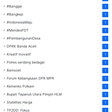
#Banggai
1
#Bangkep
1
#IndonesiaMaju
1
#MendesPDT
1
#PembangunanDesa
1
DPRK Banda Aceh
1
Kreatif Inovatif
1
Polres serdang bedagai
1
Bamsoet
1
Forum Kebangsaan DPR MPR
1
Kemenko Polkam
1
‎Bupati Tapanuli Utara Pimpin HLM
1
Stabilitas Harga
1
TP2DD: Fokus
1