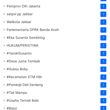
Pemprov DKI Jakarta
1
satpol pp Jakbar
1
Walikota Jakbar
1
Parlementaria DPRK Banda Aceh
1
#Eka Suranta Sembiring
1
HUKUM/PERISTIWA
1
#YandriSusanto
1
#Desa Juma Tombak
1
#Gubsu Boby
1
#Kecamatan STM Hilir
1
#Pemkqb Deli Serdang
1
#Tak Mampu
1
#Usaha Ternak Babi
1
#Balut
1