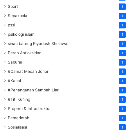
Sport
1
Sepakbola
1
pssi
1
psikologi islam
1
sinau bareng Riyadush Sholawat
1
Peran Antioksidan
1
Saburai
1
#Camat Medan Johor
1
#Kanal
1
#Penanganan Sampah Liar
1
#Titi Kuning
1
Properti & Infrastruktur
1
Pemerintah
1
Sosialisasi
1