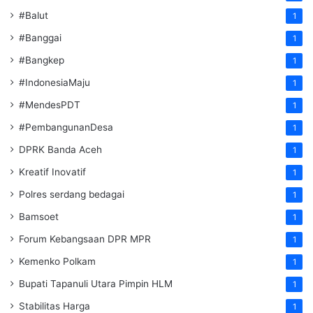
#Balut
1
#Banggai
1
#Bangkep
1
#IndonesiaMaju
1
#MendesPDT
1
#PembangunanDesa
1
DPRK Banda Aceh
1
Kreatif Inovatif
1
Polres serdang bedagai
1
Bamsoet
1
Forum Kebangsaan DPR MPR
1
Kemenko Polkam
1
‎Bupati Tapanuli Utara Pimpin HLM
1
Stabilitas Harga
1