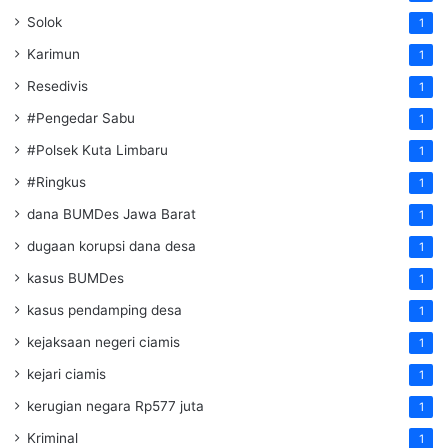
Solok
1
Karimun
1
Resedivis
1
#Pengedar Sabu
1
#Polsek Kuta Limbaru
1
#Ringkus
1
dana BUMDes Jawa Barat
1
dugaan korupsi dana desa
1
kasus BUMDes
1
kasus pendamping desa
1
kejaksaan negeri ciamis
1
kejari ciamis
1
kerugian negara Rp577 juta
1
Kriminal
1