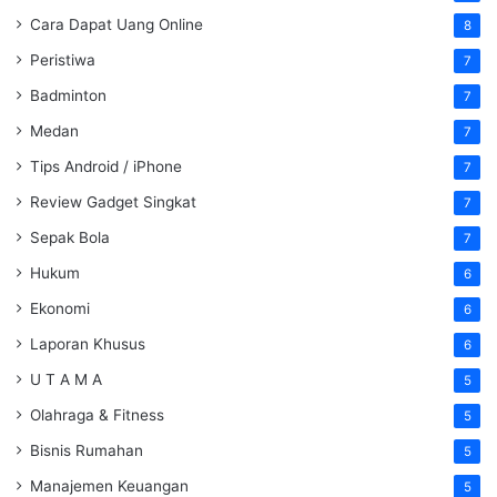
Cara Dapat Uang Online
8
Peristiwa
7
Badminton
7
Medan
7
Tips Android / iPhone
7
Review Gadget Singkat
7
Sepak Bola
7
Hukum
6
Ekonomi
6
Laporan Khusus
6
U T A M A
5
Olahraga & Fitness
5
Bisnis Rumahan
5
Manajemen Keuangan
5