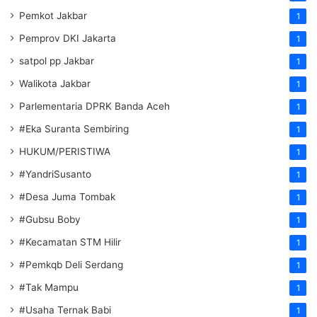
Pemkot Jakbar
1
Pemprov DKI Jakarta
1
satpol pp Jakbar
1
Walikota Jakbar
1
Parlementaria DPRK Banda Aceh
1
#Eka Suranta Sembiring
1
HUKUM/PERISTIWA
1
#YandriSusanto
1
#Desa Juma Tombak
1
#Gubsu Boby
1
#Kecamatan STM Hilir
1
#Pemkqb Deli Serdang
1
#Tak Mampu
1
#Usaha Ternak Babi
1