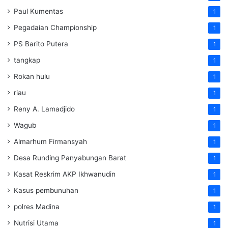
Paul Kumentas
1
Pegadaian Championship
1
PS Barito Putera
1
tangkap
1
Rokan hulu
1
riau
1
Reny A. Lamadjido
1
Wagub
1
Almarhum Firmansyah
1
Desa Runding Panyabungan Barat
1
Kasat Reskrim AKP Ikhwanudin
1
Kasus pembunuhan
1
polres Madina
1
Nutrisi Utama
1