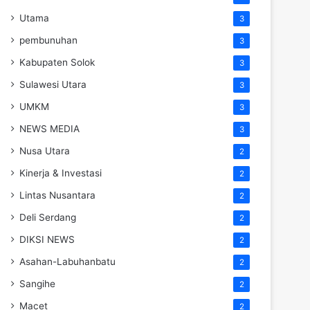
Utama
3
pembunuhan
3
Kabupaten Solok
3
Sulawesi Utara
3
UMKM
3
NEWS MEDIA
3
Nusa Utara
2
Kinerja & Investasi
2
Lintas Nusantara
2
Deli Serdang
2
DIKSI NEWS
2
Asahan-Labuhanbatu
2
Sangihe
2
Macet
2