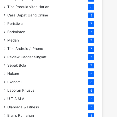
Tips Produktivitas Harian
8
Cara Dapat Uang Online
8
Peristiwa
7
Badminton
7
Medan
7
Tips Android / iPhone
7
Review Gadget Singkat
7
Sepak Bola
7
Hukum
6
Ekonomi
6
Laporan Khusus
6
U T A M A
5
Olahraga & Fitness
5
Bisnis Rumahan
5