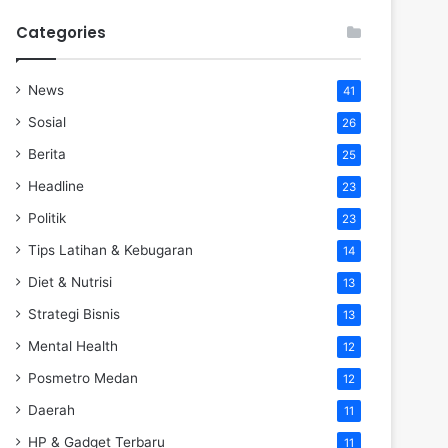
Categories
News
41
Sosial
26
Berita
25
Headline
23
Politik
23
Tips Latihan & Kebugaran
14
Diet & Nutrisi
13
Strategi Bisnis
13
Mental Health
12
Posmetro Medan
12
Daerah
11
HP & Gadget Terbaru
11