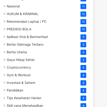
Nasional
11
HUKUM & KRIMINAL
10
Rekomendasi Laptop / PC
10
PREDIKSI BOLA
10
Aplikasi Viral & Bermanfaat
9
Berita Olahraga Terbaru
9
Berita Utama
9
Gaya Hidup Sehat
8
Cryptocurrency
8
Gym & Workout
8
Investasi & Saham
8
Pendidikan
8
Tips Kesehatan Harian
8
Skill yang Menghasilkan
8