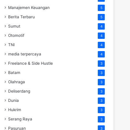
Manajemen Keuangan
5
Berita Terbaru
5
Sumut
4
Otomotif
4
TNI
4
media terpercaya
4
Freelance & Side Hustle
3
Batam
3
Olahraga
3
Deliserdang
3
Dunia
3
Hukrim
3
Serang Raya
3
Pasuruan
3