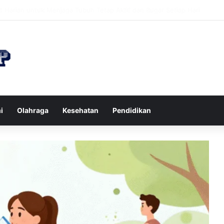
 di Restoran agar Diet Berhasil dan Kalori Tetap Terkontrol
i
Olahraga
Kesehatan
Pendidikan