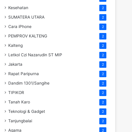
Kesehatan
2
SUMATERA UTARA
2
Cara iPhone
2
PEMPROV KALTENG
2
Kalteng
2
Letkol Czi Nazarudin ST MIP
2
Jakarta
2
Rapat Paripurna
2
Dandim 1301/Sangihe
2
TIPIKOR
2
Tanah Karo
2
Teknologi & Gadget
2
Tanjungbalai
2
Agama
2